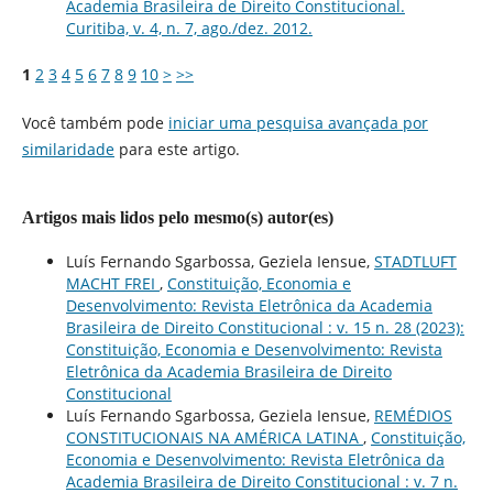
Academia Brasileira de Direito Constitucional.
Curitiba, v. 4, n. 7, ago./dez. 2012.
1
2
3
4
5
6
7
8
9
10
>
>>
Você também pode
iniciar uma pesquisa avançada por
similaridade
para este artigo.
Artigos mais lidos pelo mesmo(s) autor(es)
Luís Fernando Sgarbossa, Geziela Iensue,
STADTLUFT
MACHT FREI
,
Constituição, Economia e
Desenvolvimento: Revista Eletrônica da Academia
Brasileira de Direito Constitucional : v. 15 n. 28 (2023):
Constituição, Economia e Desenvolvimento: Revista
Eletrônica da Academia Brasileira de Direito
Constitucional
Luís Fernando Sgarbossa, Geziela Iensue,
REMÉDIOS
CONSTITUCIONAIS NA AMÉRICA LATINA
,
Constituição,
Economia e Desenvolvimento: Revista Eletrônica da
Academia Brasileira de Direito Constitucional : v. 7 n.