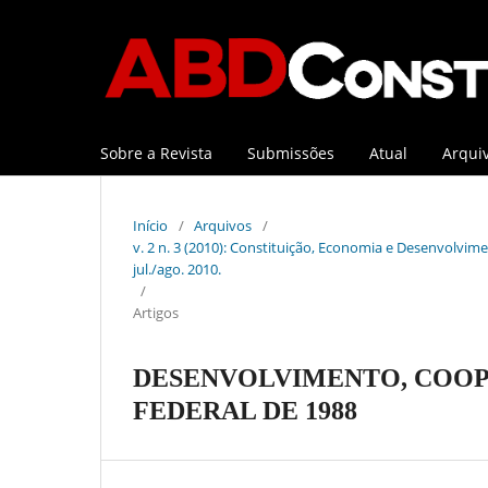
Sobre a Revista
Submissões
Atual
Arqui
Início
/
Arquivos
/
v. 2 n. 3 (2010): Constituição, Economia e Desenvolviment
jul./ago. 2010.
/
Artigos
DESENVOLVIMENTO, COOP
FEDERAL DE 1988