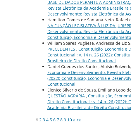
BASE DE DADOS PERANTE A ADMINISTRAÇ
Revista Eletrônica da Academia Brasileira d
Desenvolvimento: Revista Eletrônica da Aca
Hamilton Gomes de Santana Neto, Rafael 
NA FUNÇÃO LEGISLATIVA À LUZ DA JURI
Desenvolvimento: Revista Eletrônica da Acad
Constituição, Economia e Desenvolvimento: 
William Soares Pugliese, Andressa de Liz S
PRECEDENTES
,
Constituição, Economia e D
Constitucional : v. 14 n. 26 (2022): Const
Brasileira de Direito Constitucional
Daniel Guedes dos Santos, Aloísio Bolwerk
Economia e Desenvolvimento: Revista Eletrô
(2022): Constituição, Economia e Desenvolv
Constitucional
Elenice Silverio de Souza, Emiliano Lobo d
QUESTÃO AGRÁRIA
,
Constituição, Economi
Direito Constitucional : v. 14 n. 26 (2022)
Academia Brasileira de Direito Constitucio
1
2
3
4
5
6
7
8
9
10
>
>>