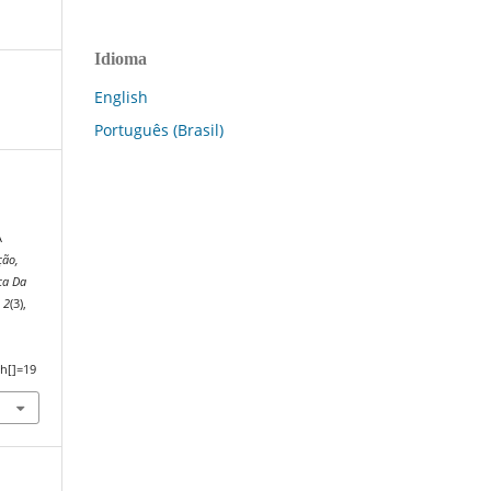
Idioma
English
Português (Brasil)
A
ção,
ca Da
,
2
(3),
h[]=19