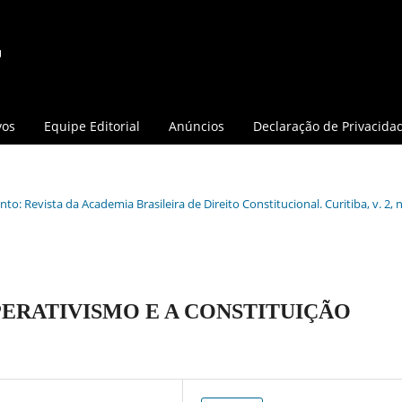
vos
Equipe Editorial
Anúncios
Declaração de Privacida
o: Revista da Academia Brasileira de Direito Constitucional. Curitiba, v. 2, n.
ERATIVISMO E A CONSTITUIÇÃO