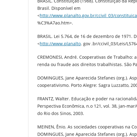
BRASIL. Constituição (1988). Constituição da Rep
Brasil. Disponível em
<
http://www.planalto.gov.br/ccivil_03/constituica
%C3%A7ao.htm>.
BRASIL. Lei 5.764, de 16 de dezembro de 1971. 
<
http://www.planalto
. gov .br/ccivil_03/Leis/L57
CREMONESI, André. Cooperativas de Trabalho: al
renda ou fraude aos direitos trabalhistas. São Pa
DOMINGUES, Jane Aparecida Stefanes (org.). Asp
cooperativismo. Porto Alegre: Sagra Luzzatto, 20
FRANTZ, Walter. Educação e poder na racionali
Perspectiva Econômica, n.o 121, vol. 38, jan-mar
do Rio dos Sinos, 2003.
MEINEN, Ênio. As sociedades cooperativas na Con
DOMINGUES, Jane Aparecida Stefanes (org.). Asp