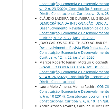
Constituição, Economia e Desenvolvimento: 
v. 12 n. 23 (2020): Constituição, Economia
Direito Constitucional. Curitiba, v. 12, n. 2
CLÁUDIO LADEIRA DE OLIVEIRA, LUIZ EDU
DEMOCRÁTICA DA INTERVENÇÃO JUDICIAL
Desenvolvimento: Revista Eletrônica da Acad
Constituição, Economia e Desenvolvimento: 
Curitiba, v. 12, n. 22, jan./jul. 2020.
JOÃO CARLOS SOUTO, THIAGO AGUIAR DE
Desenvolvimento: Revista Eletrônica da Acad
Constituição, Economia e Desenvolvimento: 
Curitiba, v. 12, n. 22, jan./jul. 2020.
Marcos Roberto Funari, Motauri Ciocchetti
BRASIL E O PODER POTESTATIVO DO PRES
Constituição, Economia e Desenvolvimento: 
v. 14 n. 26 (2022): Constituição, Economia
Direito Constitucional
Laura Melo Vilhena, Melina Fachin,
CONCI
Constituição, Economia e Desenvolvimento: 
v. 6 n. 10 (2014): Constituição, Economia 
Constitucional. Curitiba, v. 6, n. 10, jan./jul
André Afonso Tavares, Caroline Müller Bite