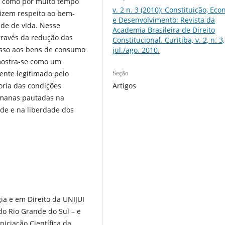
o, como por muito tempo
v. 2 n. 3 (2010): Constituição, Ec
dizem respeito ao bem-
e Desenvolvimento: Revista da
dade de vida. Nesse
Academia Brasileira de Direito
avés da redução das
Constitucional. Curitiba, v. 2, n. 3,
cesso aos bens de consumo
jul./ago. 2010.
 mostra-se como um
nte legitimado pelo
Seção
Artigos
ria das condições
 humanas pautadas na
ade e na liberdade dos
ia e em Direito da UNIJUI
do Rio Grande do Sul – e
ciação Científica da