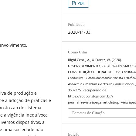
PDF
Publicado
2020-11-03
envolvimento,
Como Citar
Righi Cenci, A., & Frantz, W. (2020).
DESENVOLVIMENTO, COOPERATIVISMO E 
CONSTITUIÇÃO FEDERAL DE 1988.
Constitui
Economia E Desenvolvimento: Revista Eletrôni
Academia Brasileira De Direito Constitucional
358–375. Recuperado de
iva de produção e
https://abdconstojs.com.br/?
e a adoção de práticas e
journal=revista&page=article&op=view&pat
postos ao do sistema
Fomatos de Citação
se a vigência inequívoca
iversos dispositivos, a
de uma sociedade não
Edição