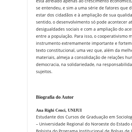
está atrelado apenas ao crescimento econômic
se entendeu, e sim a uma série de fatores que 
estar dos cidadãos e à ampliação de sua quali
sentido, o desenvolvimento só pode acontecer atr
desigualdades sociais e com a ampliação do a
entre a população. Para isso, o cooperativismo
instrumento extremamente importante e forteme
texto constitucional, uma vez que, além da melho
materiais, almeja a consolidação de relações
democracia, na solidariedade, na responsabilid
sujeitos.
Biografia do Autor
Ana Righi Cenci,
UNIJUI
Estudante dos Cursos de Graduação em Sociolog
– Universidade Regional do Noroeste do Estado 
Bolsista do Programa Institucional de Bolsas de Ini