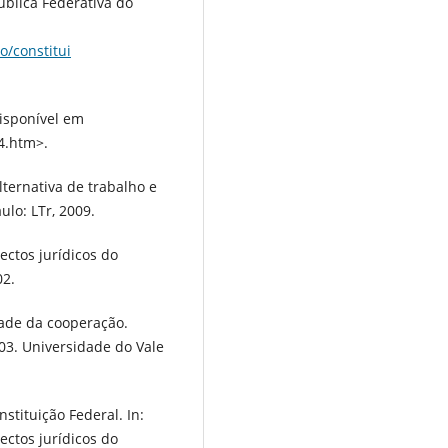
ública Federativa do
o/constitui
Disponível em
64.htm>.
ternativa de trabalho e
ulo: LTr, 2009.
ectos jurídicos do
02.
dade da cooperação.
/03. Universidade do Vale
stituição Federal. In:
ectos jurídicos do