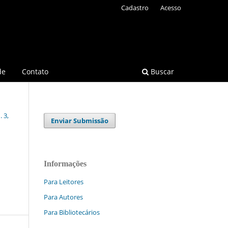
Cadastro
Acesso
de
Contato
Buscar
 3,
Enviar Submissão
Informações
Para Leitores
Para Autores
Para Bibliotecários