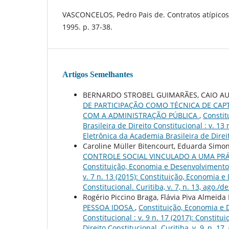
VASCONCELOS, Pedro Pais de. Contratos atípicos
1995. p. 37-38.
Artigos Semelhantes
BERNARDO STROBEL GUIMARÃES, CAIO A
DE PARTICIPAÇÃO COMO TÉCNICA DE CAP
COM A ADMINISTRAÇÃO PÚBLICA
,
Constit
Brasileira de Direito Constitucional : v. 1
Eletrônica da Academia Brasileira de Direito
Caroline Müller Bitencourt, Eduarda Simon
CONTROLE SOCIAL VINCULADO A UMA PR
Constituição, Economia e Desenvolvimento: 
v. 7 n. 13 (2015): Constituição, Economia 
Constitucional. Curitiba, v. 7, n. 13, ago./d
Rogério Piccino Braga, Flávia Piva Almeida
PESSOA IDOSA
,
Constituição, Economia e 
Constitucional : v. 9 n. 17 (2017): Consti
Direito Constitucional. Curitiba, v. 9, n. 17,