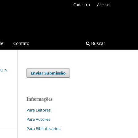
Cadastro
Acesso
de
Contato
Buscar
0, n.
Enviar Submissão
Informações
Para Leitores
Para Autores
Para Bibliotecários