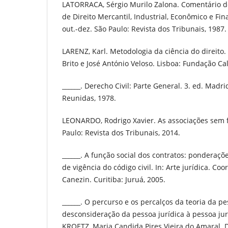
LATORRACA, Sérgio Murilo Zalona. Comentário de
de Direito Mercantil, Industrial, Econômico e Fina
out.-dez. São Paulo: Revista dos Tribunais, 1987.
LARENZ, Karl. Metodologia da ciência do direito. 
Brito e José António Veloso. Lisboa: Fundação Ca
______. Derecho Civil: Parte General. 3. ed. Madr
Reunidas, 1978.
LEONARDO, Rodrigo Xavier. As associações sem 
Paulo: Revista dos Tribunais, 2014.
______. A função social dos contratos: ponderaçõ
de vigência do código civil. In: Arte jurídica. Co
Canezin. Curitiba: Juruá, 2005.
______. O percurso e os percalços da teoria da p
desconsideração da pessoa jurídica à pessoa jur
KROETZ, Maria Candida Pires Vieira do Amaral. Dir