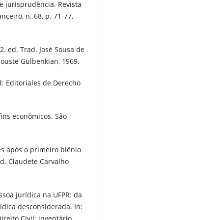
 jurisprudência. Revista
nceiro, n. 68, p. 71-77,
2. ed. Trad. José Sousa de
louste Gulbenkian, 1969.
id: Editoriales de Derecho
fins econômicos. São
es após o primeiro biênio
ord. Claudete Carvalho
essoa jurídica na UFPR: da
ídica desconsiderada. In:
eito Civil: inventário