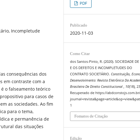
PDF
Publicado
tário, Incompletude
2020-11-03
Como Citar
dos Santos-Pinto, R. (2020). SOCIEDADE D
E OS DEFEITOS E INCOMPLETUDES DO
o das consequências dos
CONTRATO SOCIETÁRIO.
Constituição, Econ
Desenvolvimento: Revista Eletrônica Da Acade
ios em contraste com a
Brasileira De Direito Constitucional
,
10
(18), 2
é o falseamento teórico
Recuperado de https://abdconstojs.com.br
propositivo para casos de
journal=revista&page=article&op=view&pat
tuem as sociedades. Ao fim
1
ica para o tema,
Fomatos de Citação
rídica e permanência de
tural das situações
Edição