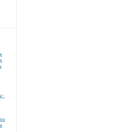
A
A
a
l :
ito
de