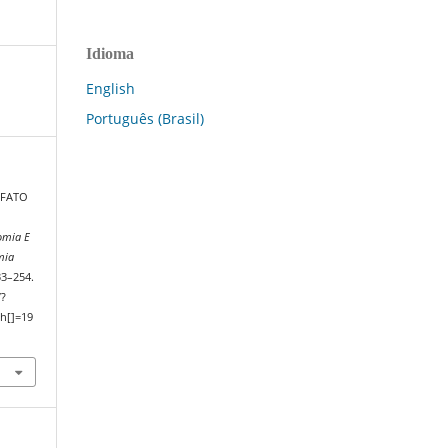
Idioma
English
Português (Brasil)
E FATO
omia E
mia
33–254.
/?
h[]=19