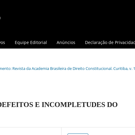
vos
Equipe Editorial
Anúncios
Declaração de Privacida
ento: Revista da Academia Brasileira de Direito Constitucional. Curitiba, v. 1
 DEFEITOS E INCOMPLETUDES DO