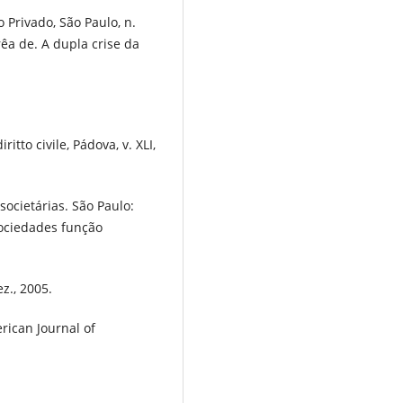
 Privado, São Paulo, n.
rêa de. A dupla crise da
ritto civile, Pádova, v. XLI,
ocietárias. São Paulo:
 sociedades função
ez., 2005.
ican Journal of