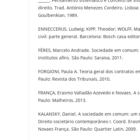
______. Pensamento sistemático e conceito de si
direito. Trad. António Menezes Cordeiro. Lisboa
Goulbenkian, 1989.
ENNECCERUS, Ludwig; KIPP, Theodor; WOLFF, Mar
civil: parte general. Barcelona: Bosch casa editori
FÉRES, Marcelo Andrade. Sociedade em comum: di
institutos afins. São Paulo: Saraiva, 2011.
FORGIONI, Paula A. Teoria geral dos contratos em
Paulo: Revista dos Tribunais, 2010.
FRANÇA, Erasmo Valladão Azevedo e Novaes. A
Paulo: Malheiros, 2013.
KALANSKY, Daniel. A sociedade em comum: um nov
Direito societário contemporâneo I. Coord. Eras
Novaes França. São Paulo: Quartier Latin, 2009.