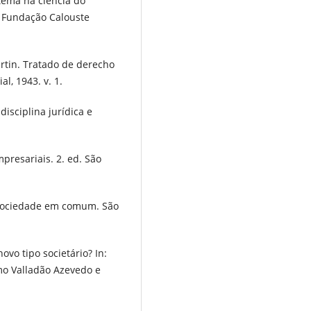
stema na ciência do
: Fundação Calouste
tin. Tratado de derecho
al, 1943. v. 1.
sciplina jurídica e
presariais. 2. ed. São
 sociedade em comum. São
o tipo societário? In:
mo Valladão Azevedo e