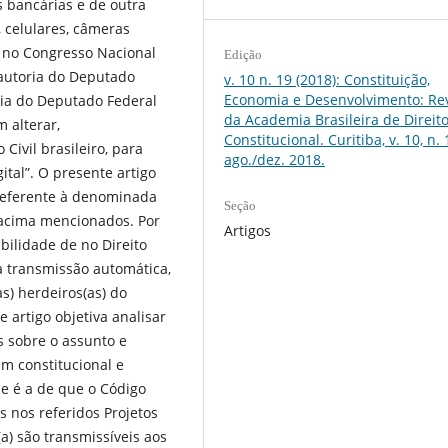
 bancárias e de outra
, celulares, câmeras
m no Congresso Nacional
Edição
e autoria do Deputado
v. 10 n. 19 (2018): Constituição,
Economia e Desenvolvimento: Rev
oria do Deputado Federal
da Academia Brasileira de Direit
 alterar,
Constitucional. Curitiba, v. 10, n. 
 Civil brasileiro, para
ago./dez. 2018.
tal”. O presente artigo
o referente à denominada
Seção
i acima mencionados. Por
Artigos
ibilidade de no Direito
 a transmissão automática,
as) herdeiros(as) do
 artigo objetiva analisar
 sobre o assunto e
m constitucional e
e é a de que o Código
as nos referidos Projetos
a) são transmissíveis aos