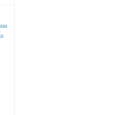
ista
o
19,