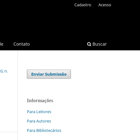
Cadastro
Acesso
de
Contato
Buscar
0, n.
Enviar Submissão
Informações
Para Leitores
Para Autores
Para Bibliotecários