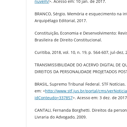
nuvem/
>. Acesso em: 10 jan. de 2017.
BRANCO, Sérgio. Memória e esquecimento na inte
Arquipélago Editorial, 2017.
Constituição, Economia e Desenvolvimento: Rev
Brasileira de Direito Constitucional.
Curitiba, 2018, vol. 10, n. 19, p. 564-607, jul-dez, 
TRANSMISSIBILIDADE DO ACERVO DIGITAL DE Q
DIREITOS DA PERSONALIDADE PROJETADOS PO
BRASIL, Supremo Tribunal Federal. STF Notícias.
em: <
http://www.stf.jus.br/portal/cms/verNotici
idConteudo=337857
>. Acesso em: 3 dez. de 2017
CANTALI, Fernanda Borghetti. Direitos da person
Livraria do Advogado, 2009.