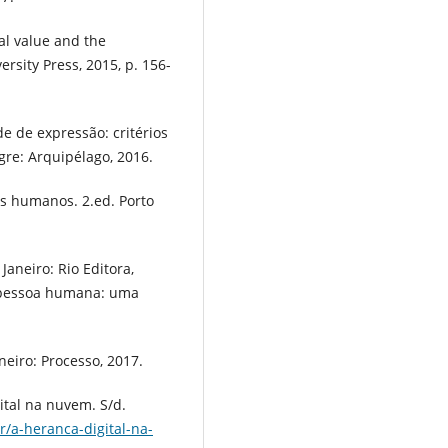
al value and the
rsity Press, 2015, p. 156-
e de expressão: critérios
gre: Arquipélago, 2016.
os humanos. 2.ed. Porto
Janeiro: Rio Editora,
 pessoa humana: uma
neiro: Processo, 2017.
ital na nuvem. S/d.
r/a-heranca-digital-na-