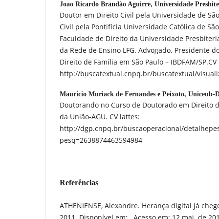
Joao Ricardo Brandão Aguirre,
Universidade Presbit
Doutor em Direito Civil pela Universidade de Sã
Civil pela Pontifícia Universidade Católica de Sa
Faculdade de Direito da Universidade Presbiter
da Rede de Ensino LFG. Advogado. Presidente do 
Direito de Família em São Paulo – IBDFAM/SP.CV 
http://buscatextual.cnpq.br/buscatextual/visua
Maurício Muriack de Fernandes e Peixoto,
Uniceub-
Doutorando no Curso de Doutorado em Direito 
da União-AGU. CV lattes:
http://dgp.cnpq.br/buscaoperacional/detalhepes
pesq=2638874463594984
Referências
ATHENIENSE, Alexandre. Herança digital já chegou
2011. Disponível em: . Acesso em: 12 mai. de 20