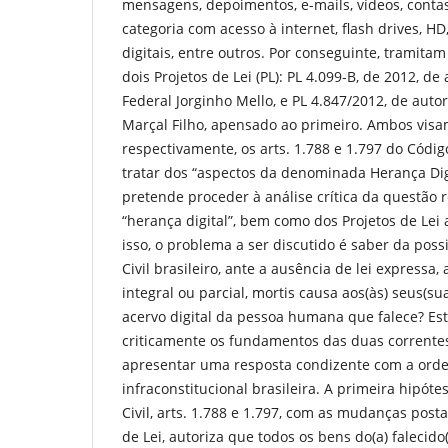
mensagens, depoimentos, e-mails, vídeos, contas
categoria com acesso à internet, flash drives, HD
digitais, entre outros. Por conseguinte, tramita
dois Projetos de Lei (PL): PL 4.099-B, de 2012, d
Federal Jorginho Mello, e PL 4.847/2012, de aut
Marçal Filho, apensado ao primeiro. Ambos visam
respectivamente, os arts. 1.788 e 1.797 do Código
tratar dos “aspectos da denominada Herança Digi
pretende proceder à análise crítica da questã
“herança digital”, bem como dos Projetos de Le
isso, o problema a ser discutido é saber da poss
Civil brasileiro, ante a ausência de lei expressa,
integral ou parcial, mortis causa aos(às) seus(su
acervo digital da pessoa humana que falece? Este
criticamente os fundamentos das duas correntes
apresentar uma resposta condizente com a orde
infraconstitucional brasileira. A primeira hipótes
Civil, arts. 1.788 e 1.797, com as mudanças post
de Lei, autoriza que todos os bens do(a) falecido(