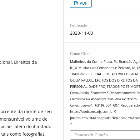
PDF
Publicado
2020-11-03
Como Citar
ional, Direitos da
Malheiros da Cunha Frota, P., Brandão Aguir
R., & Muriack de Fernandes e Peixoto, M. (2
TRANSMISSIBILIDADE DO ACERVO DIGITAL
QUEM FALECE: EFEITOS DOS DIREITOS DA
PERSONALIDADE PROJETADOS POST MOR
Constituição, Economia E Desenvolvimento: Re
Eletrônica Da Academia Brasileira De Direito
Constitucional
,
10
(19), 564–607. Recuperado
ecorrente da morte de seu
https://abdconstojs.com.br/?
journal=revista&page=article&op=view&pat
 imensurável volume de
2
iais, além do ilimitado
tais como fotografias,
Fomatos de Citação