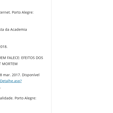
rnet. Porto Alegre:
ista da Academia
2018.
UEM FALECE: EFEITOS DOS
ST MORTEM
 8 mar. 2017. Disponível
aDetalhe.asp?
.
alidade. Porto Alegre: