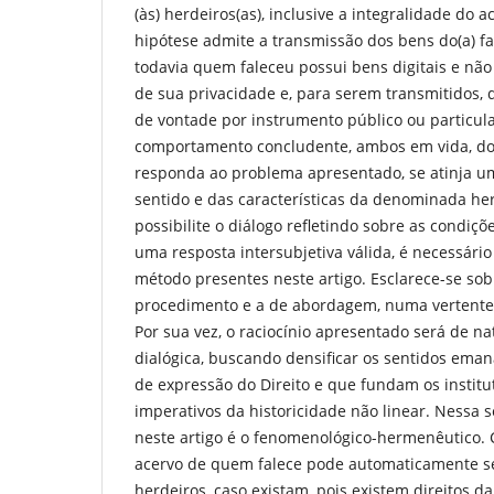
(às) herdeiros(as), inclusive a integralidade do 
hipótese admite a transmissão dos bens do(a) fa
todavia quem faleceu possui bens digitais e não d
de sua privacidade e, para serem transmitidos, 
de vontade por instrumento público ou particula
comportamento concludente, ambos em vida, do s
responda ao problema apresentado, se atinja u
sentido e das características da denominada hera
possibilite o diálogo refletindo sobre as condiço
uma resposta intersubjetiva válida, é necessári
método presentes neste artigo. Esclarece-se so
procedimento e a de abordagem, numa vertente jur
Por sua vez, o raciocínio apresentado será de n
dialógica, buscando densificar os sentidos ema
de expressão do Direito e que fundam os instituto
imperativos da historicidade não linear. Nessa s
neste artigo é o fenomenológico-hermenêutico
acervo de quem falece pode automaticamente se
herdeiros, caso existam, pois existem direitos 