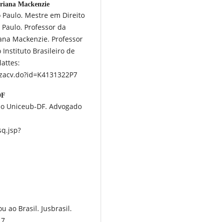
eriana Mackenzie
o Paulo. Mestre em Direito
̃o Paulo. Professor da
iana Mackenzie. Professor
Instituto Brasileiro de
lattes:
lizacv.do?id=K4131322P7
DF
do Uniceub-DF. Advogado
q.jsp?
 ao Brasil. Jusbrasil.
17.