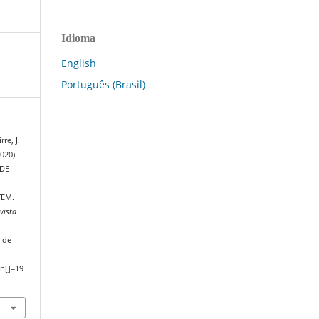
Idioma
English
Português (Brasil)
re, J.
020).
 DE
TEM.
vista
 de
h[]=19