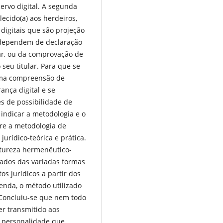
acervo digital. A segunda
lecido(a) aos herdeiros,
igitais que são projeção
dependem de declaração
r, ou da comprovação de
eu titular. Para que se
ma compreensão de
nça digital e se
̃es de possibilidade de
o indicar a metodologia e o
bre a metodologia de
ídico-teórica e prática.
atureza hermenêutico-
nados das variadas formas
s jurídicos a partir dos
enda, o método utilizado
. Concluiu-se que nem todo
r transmitido aos
da personalidade que