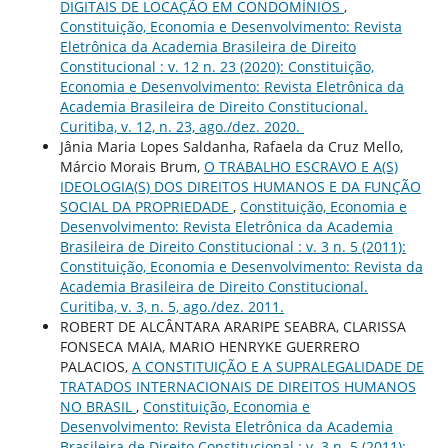
DIGITAIS DE LOCAÇÃO EM CONDOMÍNIOS
,
Constituição, Economia e Desenvolvimento: Revista
Eletrônica da Academia Brasileira de Direito
Constitucional : v. 12 n. 23 (2020): Constituição,
Economia e Desenvolvimento: Revista Eletrônica da
Academia Brasileira de Direito Constitucional.
Curitiba, v. 12, n. 23, ago./dez. 2020.
Jânia Maria Lopes Saldanha, Rafaela da Cruz Mello,
Márcio Morais Brum,
O TRABALHO ESCRAVO E A(S)
IDEOLOGIA(S) DOS DIREITOS HUMANOS E DA FUNÇÃO
SOCIAL DA PROPRIEDADE
,
Constituição, Economia e
Desenvolvimento: Revista Eletrônica da Academia
Brasileira de Direito Constitucional : v. 3 n. 5 (2011):
Constituição, Economia e Desenvolvimento: Revista da
Academia Brasileira de Direito Constitucional.
Curitiba, v. 3, n. 5, ago./dez. 2011.
ROBERT DE ALCÂNTARA ARARIPE SEABRA, CLARISSA
FONSECA MAIA, MARIO HENRYKE GUERRERO
PALACIOS,
A CONSTITUIÇÃO E A SUPRALEGALIDADE DE
TRATADOS INTERNACIONAIS DE DIREITOS HUMANOS
NO BRASIL
,
Constituição, Economia e
Desenvolvimento: Revista Eletrônica da Academia
Brasileira de Direito Constitucional : v. 3 n. 5 (2011):