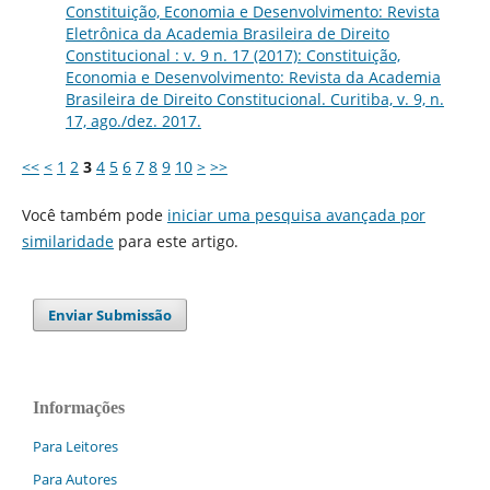
Constituição, Economia e Desenvolvimento: Revista
Eletrônica da Academia Brasileira de Direito
Constitucional : v. 9 n. 17 (2017): Constituição,
Economia e Desenvolvimento: Revista da Academia
Brasileira de Direito Constitucional. Curitiba, v. 9, n.
17, ago./dez. 2017.
<<
<
1
2
3
4
5
6
7
8
9
10
>
>>
Você também pode
iniciar uma pesquisa avançada por
similaridade
para este artigo.
Enviar Submissão
Informações
Para Leitores
Para Autores