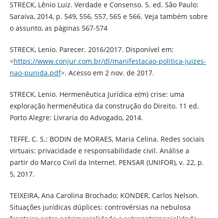
STRECK, Lênio Luiz. Verdade e Consenso. 5. ed. São Paulo:
Saraiva, 2014, p. 549, 556, 557, 565 e 566. Veja também sobre
o assunto, as páginas 567-574
STRECK, Lenio. Parecer. 2016/2017. Disponível em:
<
https://www.conjur.com.br/dl/manifestacao-politica-juizes-
nao-punida.pdf
>. Acesso em 2 nov. de 2017.
STRECK, Lenio. Hermenêutica Jurídica e(m) crise: uma
exploração hermenêutica da construção do Direito. 11 ed.
Porto Alegre: Livraria do Advogado, 2014.
TEFFE, C. S.; BODIN de MORAES, Maria Celina. Redes sociais
virtuais: privacidade e responsabilidade civil. Análise a
partir do Marco Civil da Internet. PENSAR (UNIFOR), v. 22, p.
5, 2017.
TEIXEIRA, Ana Carolina Brochado; KONDER, Carlos Nelson.
Situações jurídicas dúplices: controvérsias na nebulosa