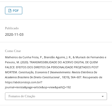
PDF
Publicado
2020-11-03
Como Citar
Malheiros da Cunha Frota, P., Brandão Aguirre, J. R., & Muriack de Fernandes e
Peixoto, M. (2020). TRANSMISSIBILIDADE DO ACERVO DIGITAL DE QUEM
FALECE: EFEITOS DOS DIREITOS DA PERSONALIDADE PROJETADOS POST
MORTEM.
Constituição, Economia E Desenvolvimento: Revista Eletrônica Da
Academia Brasileira De Direito Constitucional
,
10
(19), 564–607. Recuperado de
https://abdconstojs.com.br/?
journal=revista&page=article&op=view&path[]=192
Fomatos de Citação