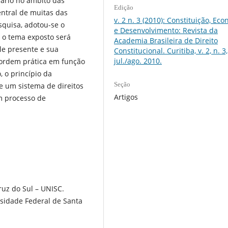
ário no âmbito das
Edição
ntral de muitas das
v. 2 n. 3 (2010): Constituição, Ec
esquisa, adotou-se o
e Desenvolvimento: Revista da
 o tema exposto será
Academia Brasileira de Direito
le presente e sua
Constitucional. Curitiba, v. 2, n. 3,
jul./ago. 2010.
 ordem prática em função
 o princípio da
Seção
e um sistema de direitos
Artigos
m processo de
ruz do Sul – UNISC.
rsidade Federal de Santa