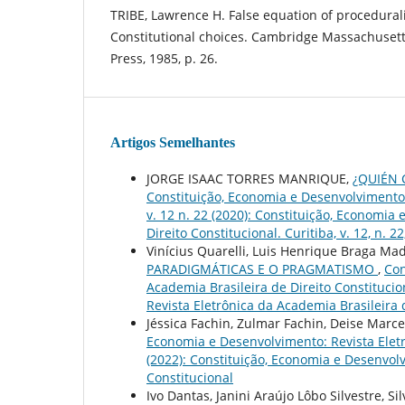
TRIBE, Lawrence H. False equation of procedurali
Constitutional choices. Cambridge Massachusett
Press, 1985, p. 26.
Artigos Semelhantes
JORGE ISAAC TORRES MANRIQUE,
¿QUIÉN
Constituição, Economia e Desenvolvimento: 
v. 12 n. 22 (2020): Constituição, Economia
Direito Constitucional. Curitiba, v. 12, n. 22,
Vinícius Quarelli, Luis Henrique Braga Ma
PARADIGMÁTICAS E O PRAGMATISMO
,
Con
Academia Brasileira de Direito Constitucio
Revista Eletrônica da Academia Brasileira 
Jéssica Fachin, Zulmar Fachin, Deise Marce
Economia e Desenvolvimento: Revista Eletrô
(2022): Constituição, Economia e Desenvolv
Constitucional
Ivo Dantas, Janini Araújo Lôbo Silvestre, Si