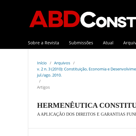
Sobre a Revista
Submissões
Atual
Arqui
Início
/
Arquivos
/
v. 2 n. 3 (2010): Constituição, Economia e Desenvolviment
jul./ago. 2010.
/
Artigos
HERMENÊUTICA CONSTIT
A APLICAÇÃO DOS DIREITOS E GARANTIAS FU