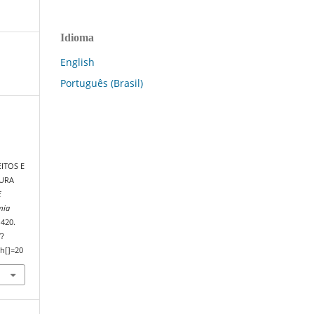
Idioma
English
Português (Brasil)
ITOS E
TURA
E
mia
–420.
/?
h[]=20