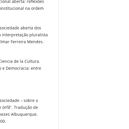
ional aberta: reflexões
Constitucional na ordem
 sociedade aberta dos
 interpretação pluralista
ilmar Ferreira Mendes.
iencia de la Cultura.
o e Democracia: entre
sociedade – sobre o
e órfã”. Tradução de
enezes Albuquerque.
000.