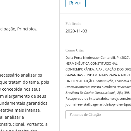
PDF
Publicado
cipação, Princípios,
2020-11-03
Como Citar
Dalla Porta Niederauer Cantarelli, P. (2020).
HERMENÊUTICA CONSTITUCIONAL
CONTEMPORÂNEA: A APLICAÇÃO DOS DIRE
necessário analisar os
GARANTIAS FUNDAMENTAIS PARA A ABER
DA CONSTITUIÇÃO.
Constituição, Economia 
que tratam do tema, pois
Desenvolvimento: Revista Eletrônica Da Acade
is concebida nos seus
Brasileira De Direito Constitucional
,
2
(3), 398
 um alargamento de seus
Recuperado de https://abdconstojs.com.br
s fundamentais garantidos
journal=revista&page=article&op=view&pat
retativa mais intensa,
Fomatos de Citação
al analisar a
onstitucional. Portanto, a