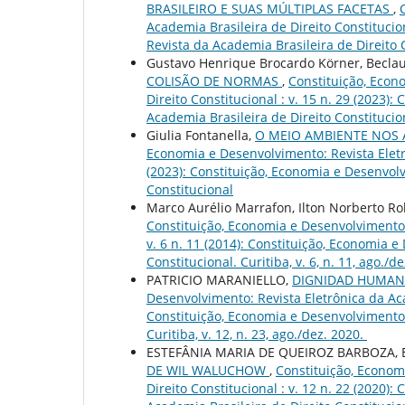
BRASILEIRO E SUAS MÚLTIPLAS FACETAS
,
Academia Brasileira de Direito Constitucio
Revista da Academia Brasileira de Direito Con
Gustavo Henrique Brocardo Körner, Beclaute
COLISÃO DE NORMAS
,
Constituição, Econ
Direito Constitucional : v. 15 n. 29 (2023)
Academia Brasileira de Direito Constitucio
Giulia Fontanella,
O MEIO AMBIENTE NOS 
Economia e Desenvolvimento: Revista Eletrô
(2023): Constituição, Economia e Desenvolv
Constitucional
Marco Aurélio Marrafon, Ilton Norberto Rob
Constituição, Economia e Desenvolvimento: 
v. 6 n. 11 (2014): Constituição, Economia 
Constitucional. Curitiba, v. 6, n. 11, ago./d
PATRICIO MARANIELLO,
DIGNIDAD HUMA
Desenvolvimento: Revista Eletrônica da Acad
Constituição, Economia e Desenvolvimento: 
Curitiba, v. 12, n. 23, ago./dez. 2020.
ESTEFÂNIA MARIA DE QUEIROZ BARBOZA,
DE WIL WALUCHOW
,
Constituição, Econom
Direito Constitucional : v. 12 n. 22 (2020)