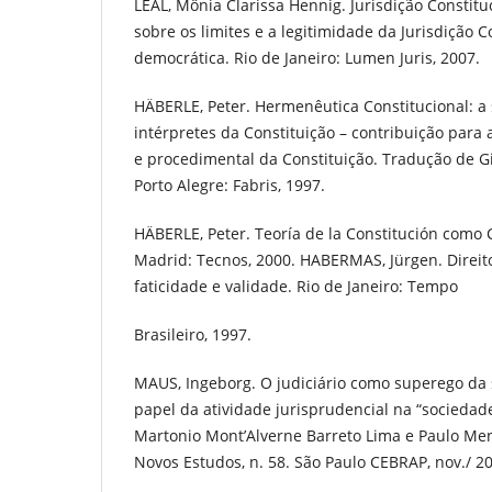
LEAL, Mônia Clarissa Hennig. Jurisdição Constituc
sobre os limites e a legitimidade da Jurisdição 
democrática. Rio de Janeiro: Lumen Juris, 2007.
HÄBERLE, Peter. Hermenêutica Constitucional: a
intérpretes da Constituição – contribuição para a
e procedimental da Constituição. Tradução de G
Porto Alegre: Fabris, 1997.
HÄBERLE, Peter. Teoría de la Constitución como C
Madrid: Tecnos, 2000. HABERMAS, Jürgen. Direit
faticidade e validade. Rio de Janeiro: Tempo
Brasileiro, 1997.
MAUS, Ingeborg. O judiciário como superego da 
papel da atividade jurisprudencial na “sociedad
Martonio Mont’Alverne Barreto Lima e Paulo M
Novos Estudos, n. 58. São Paulo CEBRAP, nov./ 2