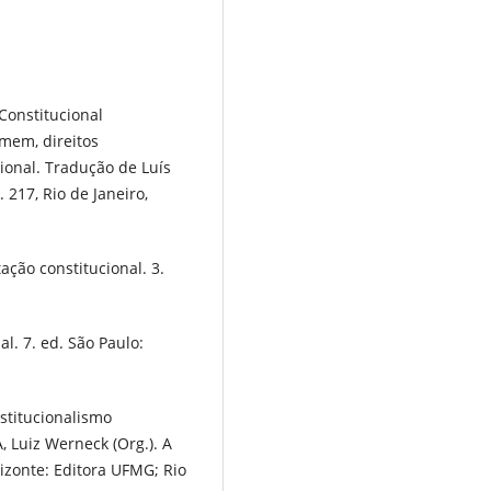
Constitucional
omem, direitos
ional. Tradução de Luís
 217, Rio de Janeiro,
ação constitucional. 3.
l. 7. ed. São Paulo:
nstitucionalismo
 Luiz Werneck (Org.). A
rizonte: Editora UFMG; Rio