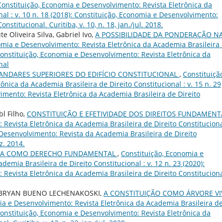
Constituição, Economia e Desenvolvimento: Revista Eletrônica da
nal : v. 10 n. 18 (2018): Constituição, Economia e Desenvolvimento:
stitucional. Curitiba, v. 10, n. 18, jan./jul. 2018.
 Oliveira Silva, Gabriel Ivo,
A POSSIBILIDADE DA PONDERAÇÃO N
omia e Desenvolvimento: Revista Eletrônica da Academia Brasileira
: Constituição, Economia e Desenvolvimento: Revista Eletrônica da
nal
ANDARES SUPERIORES DO EDIFÍCIO CONSTITUCIONAL
,
Constituiçã
nica da Academia Brasileira de Direito Constitucional : v. 15 n. 29
imento: Revista Eletrônica da Academia Brasileira de Direito
l Filho,
CONSTITUIÇÃO E EFETIVIDADE DOS DIREITOS FUNDAMENT
Revista Eletrônica da Academia Brasileira de Direito Constituciona
e Desenvolvimento: Revista da Academia Brasileira de Direito
ez. 2014.
NA COMO DERECHO FUNDAMENTAL
,
Constituição, Economia e
emia Brasileira de Direito Constitucional : v. 12 n. 23 (2020):
Revista Eletrônica da Academia Brasileira de Direito Constituciona
 BRYAN BUENO LECHENAKOSKI,
A CONSTITUIÇÃO COMO ÁRVORE VI
ia e Desenvolvimento: Revista Eletrônica da Academia Brasileira d
: Constituição, Economia e Desenvolvimento: Revista Eletrônica da