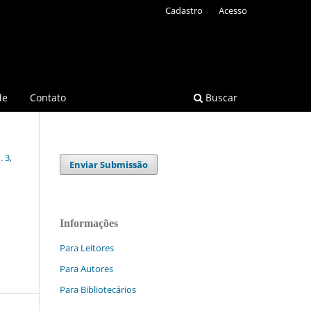
Cadastro
Acesso
de
Contato
Buscar
 3,
Enviar Submissão
Informações
Para Leitores
Para Autores
Para Bibliotecários