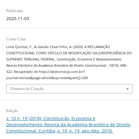
Publicado
2020-11-03
Como Citar
Lima Quintas, F., & Galvão César Filho, A. (2020). A RECLAMAÇÃO
CONSTITUCIONAL COMO VEÍCULO DE MODIFICAÇÃO DA JURISPRUDÊNCIA DO
SUPREMO TRIBUNAL FEDERAL.
Constituição, Economia E Desenvolvimento:
Revista Eletrônica Da Academia Brasileira De Direito Constitucional
,
10
(19), 498–
522. Recuperado de https://abdconstojs.com.br/?
journal=revista&page=article&op=view&path[]=200
Fomatos de Citação
Edição
v. 10 n. 19 (2018): Constituição, Economia e
Desenvolvimento: Revista da Academia Brasileira de Direito
Constitucional. Curitiba, v. 10, n. 19, ago./dez. 2018.