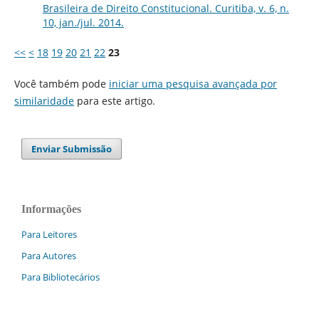
Brasileira de Direito Constitucional. Curitiba, v. 6, n.
10, jan./jul. 2014.
<<
<
18
19
20
21
22
23
Você também pode
iniciar uma pesquisa avançada por
similaridade
para este artigo.
Enviar Submissão
Informações
Para Leitores
Para Autores
Para Bibliotecários