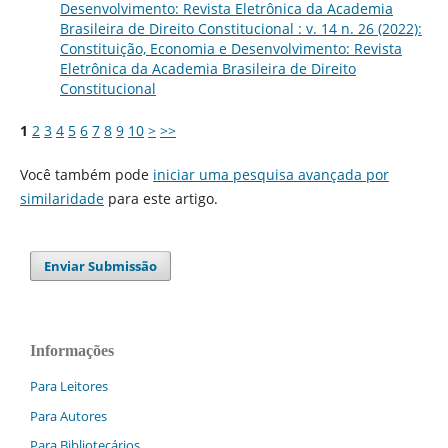
Desenvolvimento: Revista Eletrônica da Academia
Brasileira de Direito Constitucional : v. 14 n. 26 (2022):
Constituição, Economia e Desenvolvimento: Revista
Eletrônica da Academia Brasileira de Direito
Constitucional
1
2
3
4
5
6
7
8
9
10
>
>>
Você também pode
iniciar uma pesquisa avançada por
similaridade
para este artigo.
Enviar Submissão
Informações
Para Leitores
Para Autores
Para Bibliotecários