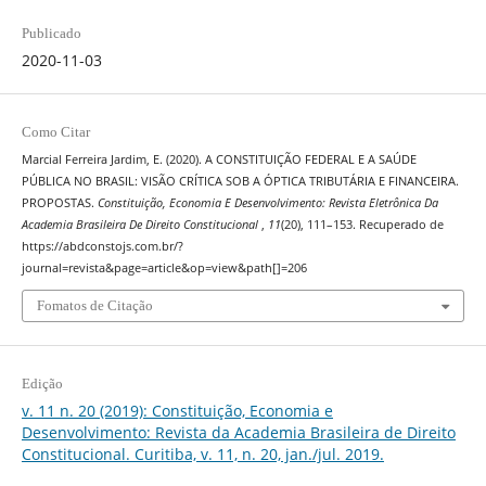
Publicado
2020-11-03
Como Citar
Marcial Ferreira Jardim, E. (2020). A CONSTITUIÇÃO FEDERAL E A SAÚDE
PÚBLICA NO BRASIL: VISÃO CRÍTICA SOB A ÓPTICA TRIBUTÁRIA E FINANCEIRA.
PROPOSTAS.
Constituição, Economia E Desenvolvimento: Revista Eletrônica Da
Academia Brasileira De Direito Constitucional
,
11
(20), 111–153. Recuperado de
https://abdconstojs.com.br/?
journal=revista&page=article&op=view&path[]=206
Fomatos de Citação
Edição
v. 11 n. 20 (2019): Constituição, Economia e
Desenvolvimento: Revista da Academia Brasileira de Direito
Constitucional. Curitiba, v. 11, n. 20, jan./jul. 2019.