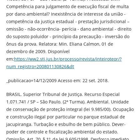
Competência para julgamento de execução fiscal de multa
por dano ambiental? Inexistência de interesse da união -
competência da justiça estadual - prestação jurisdicional –
omissão - não-ocorrência- perícia - dano ambiental - direito
do suposto poluidor - princípio da precaução - inversão do
ônus da prova. Relatora: Min. Eliana Calmon, 01 de
dezembro de 2009. Disponível
em:
https://ww2.stj.jus.br/processo/revista/inteiroteor/?
num_registro=200801130826&dt
_publicacao=14/12/2009 Acesso em: 22 set. 2018.
BRASIL. Superior Tribunal de Justiça. Recurso Especial
1.071.741 / SP – São Paulo. (2ª Turma). Ambiental. Unidade
de conservação de proteção integral (lei 9.985/00). Ocupação
e construção ilegal por particular no parque estadual de
jacupiranga. Turbação e esbulho de bem público. Dever-
poder de controle e fiscalização ambiental do estado.
Omissão. Art. 70, § 1º, da lei 9.605/1998. Desforço imediato.