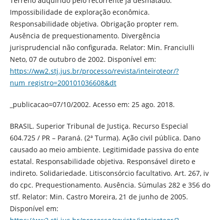
Terreno adquirido pelo recorrente já desmatado.
Impossibilidade de exploração econômica.
Responsabilidade objetiva. Obrigação propter rem.
Ausência de prequestionamento. Divergência
jurisprudencial não configurada. Relator: Min. Franciulli
Neto, 07 de outubro de 2002. Disponível em:
https://ww2.stj.jus.br/processo/revista/inteiroteor/?
num_registro=200101036608&dt
_publicacao=07/10/2002. Acesso em: 25 ago. 2018.
BRASIL. Superior Tribunal de Justiça. Recurso Especial
604.725 / PR – Paraná. (2ª Turma). Ação civil pública. Dano
causado ao meio ambiente. Legitimidade passiva do ente
estatal. Responsabilidade objetiva. Responsável direto e
indireto. Solidariedade. Litisconsórcio facultativo. Art. 267, iv
do cpc. Prequestionamento. Ausência. Súmulas 282 e 356 do
stf. Relator: Min. Castro Moreira, 21 de junho de 2005.
Disponível em: