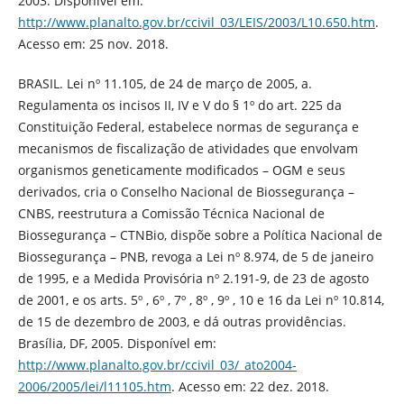
2003. Disponível em:
http://www.planalto.gov.br/ccivil_03/LEIS/2003/L10.650.htm
.
Acesso em: 25 nov. 2018.
BRASIL. Lei nº 11.105, de 24 de março de 2005, a.
Regulamenta os incisos II, IV e V do § 1º do art. 225 da
Constituição Federal, estabelece normas de segurança e
mecanismos de fiscalização de atividades que envolvam
organismos geneticamente modificados – OGM e seus
derivados, cria o Conselho Nacional de Biossegurança –
CNBS, reestrutura a Comissão Técnica Nacional de
Biossegurança – CTNBio, dispõe sobre a Política Nacional de
Biossegurança – PNB, revoga a Lei nº 8.974, de 5 de janeiro
de 1995, e a Medida Provisória nº 2.191-9, de 23 de agosto
de 2001, e os arts. 5º , 6º , 7º , 8º , 9º , 10 e 16 da Lei nº 10.814,
de 15 de dezembro de 2003, e dá outras providências.
Brasília, DF, 2005. Disponível em:
http://www.planalto.gov.br/ccivil_03/_ato2004-
2006/2005/lei/l11105.htm
. Acesso em: 22 dez. 2018.