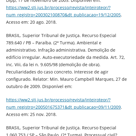
Dipp, 17 de novembro de 2005. Disponível em:
https://ww2.stj.jus.br/processo/revista/inteiroteor/?
num_registro=200302100870&dt_publicacao=19/12/2005
.
Acesso em: 20 ago. 2018.
BRASIL. Superior Tribunal de Justiça. Recurso Especial
789.640 / PB – Paraíba. (2ª Turma). Ambiental e
administrativo. Infração administrativa. Demolição de
edifício irregular. Auto-executoriedade da medida. Art. 72,
inc. Viii, da lei n. 9.605/98 (demolição de obra).
Peculiaridades do caso concreto. Interesse de agir
configurado. Relator: Min. Mauro Campbell Marques, 27 de
outubro de 2009. Disponível em:
https://ww2.stj.jus.br/processo/revista/inteiroteor/?
num_registro=200501675371&dt_publicacao=09/11/2009
.
Acesso em: 25 nov. 2018.
BRASIL. Superior Tribunal de Justiça. Recurso Especial
1.060.753 / SP – São Paulo. (2ª Turma). Processual civil?