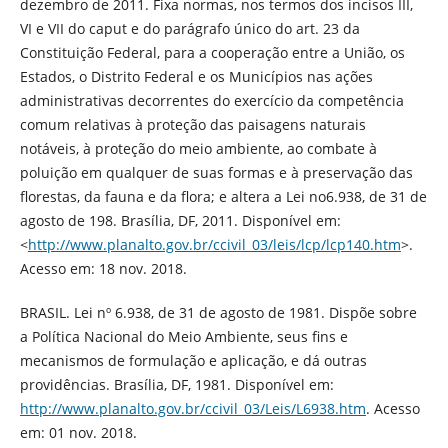
dezembro de 2011. Fixa normas, nos termos dos incisos III,
VI e VII do caput e do parágrafo único do art. 23 da
Constituição Federal, para a cooperação entre a União, os
Estados, o Distrito Federal e os Municípios nas ações
administrativas decorrentes do exercício da competência
comum relativas à proteção das paisagens naturais
notáveis, à proteção do meio ambiente, ao combate à
poluição em qualquer de suas formas e à preservação das
florestas, da fauna e da flora; e altera a Lei no6.938, de 31 de
agosto de 198. Brasília, DF, 2011. Disponível em:
<
http://www.planalto.gov.br/ccivil_03/leis/lcp/lcp140.htm
>.
Acesso em: 18 nov. 2018.
BRASIL. Lei nº 6.938, de 31 de agosto de 1981. Dispõe sobre
a Política Nacional do Meio Ambiente, seus fins e
mecanismos de formulação e aplicação, e dá outras
providências. Brasília, DF, 1981. Disponível em:
http://www.planalto.gov.br/ccivil_03/Leis/L6938.htm
. Acesso
em: 01 nov. 2018.