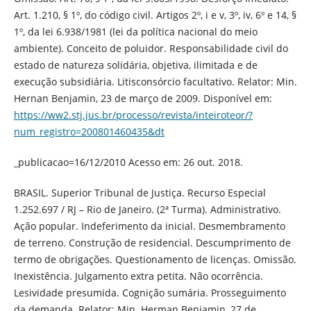
Art. 1.210, § 1º, do código civil. Artigos 2º, i e v, 3º, iv, 6º e 14, §
1º, da lei 6.938/1981 (lei da política nacional do meio
ambiente). Conceito de poluidor. Responsabilidade civil do
estado de natureza solidária, objetiva, ilimitada e de
execução subsidiária. Litisconsórcio facultativo. Relator: Min.
Hernan Benjamin, 23 de março de 2009. Disponível em:
https://ww2.stj.jus.br/processo/revista/inteiroteor/?
num_registro=200801460435&dt
_publicacao=16/12/2010 Acesso em: 26 out. 2018.
BRASIL. Superior Tribunal de Justiça. Recurso Especial
1.252.697 / RJ – Rio de Janeiro. (2ª Turma). Administrativo.
Ação popular. Indeferimento da inicial. Desmembramento
de terreno. Construção de residencial. Descumprimento de
termo de obrigações. Questionamento de licenças. Omissão.
Inexistência. Julgamento extra petita. Não ocorrência.
Lesividade presumida. Cognição sumária. Prosseguimento
da demanda. Relator: Min. Herman Benjamin, 27 de