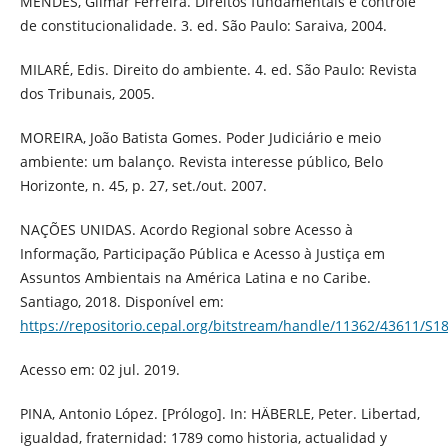
MENDES, Gilmar Ferreira. Direitos fundamentais e controle
de constitucionalidade. 3. ed. São Paulo: Saraiva, 2004.
MILARÉ, Edis. Direito do ambiente. 4. ed. São Paulo: Revista
dos Tribunais, 2005.
MOREIRA, João Batista Gomes. Poder Judiciário e meio
ambiente: um balanço. Revista interesse público, Belo
Horizonte, n. 45, p. 27, set./out. 2007.
NAÇÕES UNIDAS. Acordo Regional sobre Acesso à
Informação, Participação Pública e Acesso à Justiça em
Assuntos Ambientais na América Latina e no Caribe.
Santiago, 2018. Disponível em:
https://repositorio.cepal.org/bitstream/handle/11362/43611/S1
Acesso em: 02 jul. 2019.
PINA, Antonio López. [Prólogo]. In: HÄBERLE, Peter. Libertad,
igualdad, fraternidad: 1789 como historia, actualidad y