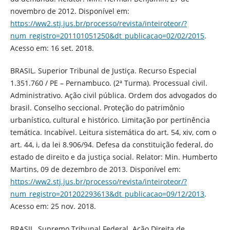
novembro de 2012. Disponível em:
https://ww2.stj.jus.br/processo/revista/inteiroteor/?
num_registro=201101051250&dt_publicacao=02/02/2015
.
Acesso em: 16 set. 2018.
BRASIL. Superior Tribunal de Justiça. Recurso Especial
1.351.760 / PE – Pernambuco. (2ª Turma). Processual civil.
Administrativo. Ação civil pública. Ordem dos advogados do
brasil. Conselho seccional. Proteção do patrimônio
urbanístico, cultural e histórico. Limitação por pertinência
temática. Incabível. Leitura sistemática do art. 54, xiv, com o
art. 44, i, da lei 8.906/94. Defesa da constituição federal, do
estado de direito e da justiça social. Relator: Min. Humberto
Martins, 09 de dezembro de 2013. Disponível em:
https://ww2.stj.jus.br/processo/revista/inteiroteor/?
num_registro=201202293613&dt_publicacao=09/12/2013
.
Acesso em: 25 nov. 2018.
BRASIL. Supremo Tribunal Federal. Ação Direita de