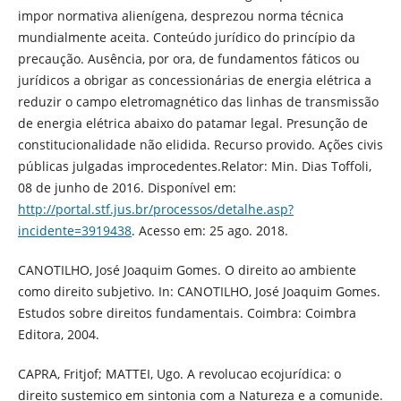
impor normativa alienígena, desprezou norma técnica
mundialmente aceita. Conteúdo jurídico do princípio da
precaução. Ausência, por ora, de fundamentos fáticos ou
jurídicos a obrigar as concessionárias de energia elétrica a
reduzir o campo eletromagnético das linhas de transmissão
de energia elétrica abaixo do patamar legal. Presunção de
constitucionalidade não elidida. Recurso provido. Ações civis
públicas julgadas improcedentes.Relator: Min. Dias Toffoli,
08 de junho de 2016. Disponível em:
http://portal.stf.jus.br/processos/detalhe.asp?
incidente=3919438
. Acesso em: 25 ago. 2018.
CANOTILHO, José Joaquim Gomes. O direito ao ambiente
como direito subjetivo. In: CANOTILHO, José Joaquim Gomes.
Estudos sobre direitos fundamentais. Coimbra: Coimbra
Editora, 2004.
CAPRA, Fritjof; MATTEI, Ugo. A revolucao ecojurídica: o
direito sustemico em sintonia com a Natureza e a comunide.