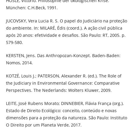
HÖSLE, Vittorio. Philosophie der ökologischen Krise.
München: C.H.Beck, 1991.
JUCOVSKY, Vera Lucia R. S. O papel do Judiciário na proteção
do ambiente. In: MILARÉ, Édis (coord.). A ação civil pública
após 20 anos: efetividade e desafios. São Paulo: RT, 2005. p.
579-580.
KERSTEN, Jens. Das Anthropozan-Konzept. Baden-Baden:
Nomos, 2014.
KOTZÉ, Louis J.; PATERSON, Alexander R. (ed.). The Role of
the Judiciary in Environmental Governance: Comparative
Perspectives. The Nederlands: Wolters Kluwer, 2009.
LEITE, José Rubens Morato; DINNEBIER, Flávia França (org.).
Estado de Direito Ecológico: conceito, conteúdo e novas
dimensões para a proteção da natureza. São Paulo: Instituto
O Direito por um Planeta Verde, 2017.