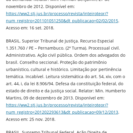
novembro de 2012. Disponível em:
https://ww2.stj.jus.br/processo/revista/inteiroteor/?
num_registro=201101051250&dt_publicacao=02/02/2015
.
Acesso em: 16 set. 2018.
BRASIL. Superior Tribunal de Justiça. Recurso Especial
1.351.760 / PE – Pernambuco. (2ª Turma). Processual civil.
Administrativo. Ação civil pública. Ordem dos advogados do
brasil. Conselho seccional. Proteção do patrimônio
urbanístico, cultural e histórico. Limitação por pertinência
temática. Incabível. Leitura sistemática do art. 54, xiv, com o
art. 44, i, da lei 8.906/94. Defesa da constituição federal, do
estado de direito e da justiça social. Relator: Min. Humberto
Martins, 09 de dezembro de 2013. Disponível em:
https://ww2.stj.jus.br/processo/revista/inteiroteor/?
num_registro=201202293613&dt_publicacao=09/12/2013
.
Acesso em: 25 nov. 2018.
BRASIL. Supremo Tribunal Federal. Ação Direita de