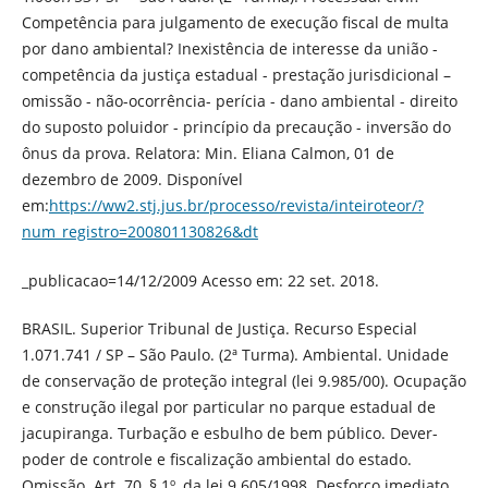
Competência para julgamento de execução fiscal de multa
por dano ambiental? Inexistência de interesse da união -
competência da justiça estadual - prestação jurisdicional –
omissão - não-ocorrência- perícia - dano ambiental - direito
do suposto poluidor - princípio da precaução - inversão do
ônus da prova. Relatora: Min. Eliana Calmon, 01 de
dezembro de 2009. Disponível
em:
https://ww2.stj.jus.br/processo/revista/inteiroteor/?
num_registro=200801130826&dt
_publicacao=14/12/2009 Acesso em: 22 set. 2018.
BRASIL. Superior Tribunal de Justiça. Recurso Especial
1.071.741 / SP – São Paulo. (2ª Turma). Ambiental. Unidade
de conservação de proteção integral (lei 9.985/00). Ocupação
e construção ilegal por particular no parque estadual de
jacupiranga. Turbação e esbulho de bem público. Dever-
poder de controle e fiscalização ambiental do estado.
Omissão. Art. 70, § 1º, da lei 9.605/1998. Desforço imediato.