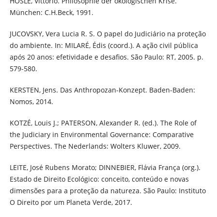
HÖSLE, Vittorio. Philosophie der ökologischen Krise.
München: C.H.Beck, 1991.
JUCOVSKY, Vera Lucia R. S. O papel do Judiciário na proteção
do ambiente. In: MILARÉ, Édis (coord.). A ação civil pública
após 20 anos: efetividade e desafios. São Paulo: RT, 2005. p.
579-580.
KERSTEN, Jens. Das Anthropozan-Konzept. Baden-Baden:
Nomos, 2014.
KOTZÉ, Louis J.; PATERSON, Alexander R. (ed.). The Role of
the Judiciary in Environmental Governance: Comparative
Perspectives. The Nederlands: Wolters Kluwer, 2009.
LEITE, José Rubens Morato; DINNEBIER, Flávia França (org.).
Estado de Direito Ecológico: conceito, conteúdo e novas
dimensões para a proteção da natureza. São Paulo: Instituto
O Direito por um Planeta Verde, 2017.