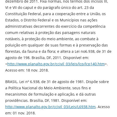
dezembro de 2011. Fixa normas, nos termos dos incisos III,
VI e VII do caput e do parágrafo único do art. 23 da
Constituição Federal, para a cooperação entre a União, os
Estados, o Distrito Federal e os Municípios nas ações
administrativas decorrentes do exercício da competência
comum relativas à proteção das paisagens naturais
notáveis, à proteção do meio ambiente, ao combate à
poluição em qualquer de suas formas e à preservação das
florestas, da fauna e da flora; e altera a Lei no6.938, de 31 de
agosto de 198. Brasília, DF, 2011. Disponível em:
<
http://www.planalto.gov.br/ccivil_03/leis/lcp/lcp140.htm
>.
Acesso em: 18 nov. 2018.
BRASIL. Lei nº 6.938, de 31 de agosto de 1981. Dispõe sobre
a Política Nacional do Meio Ambiente, seus fins e
mecanismos de formulação e aplicação, e dá outras
providências. Brasília, DF, 1981. Disponível em:
http://www.planalto.gov.br/ccivil_03/Leis/L6938.htm
. Acesso
em: 01 nov. 2018.