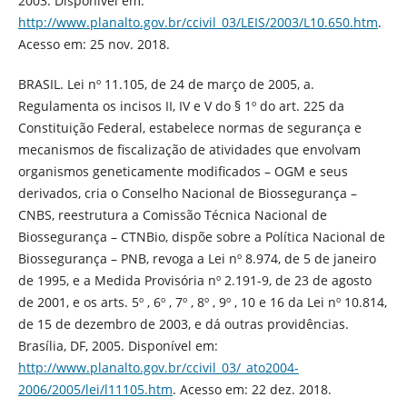
2003. Disponível em:
http://www.planalto.gov.br/ccivil_03/LEIS/2003/L10.650.htm
.
Acesso em: 25 nov. 2018.
BRASIL. Lei nº 11.105, de 24 de março de 2005, a.
Regulamenta os incisos II, IV e V do § 1º do art. 225 da
Constituição Federal, estabelece normas de segurança e
mecanismos de fiscalização de atividades que envolvam
organismos geneticamente modificados – OGM e seus
derivados, cria o Conselho Nacional de Biossegurança –
CNBS, reestrutura a Comissão Técnica Nacional de
Biossegurança – CTNBio, dispõe sobre a Política Nacional de
Biossegurança – PNB, revoga a Lei nº 8.974, de 5 de janeiro
de 1995, e a Medida Provisória nº 2.191-9, de 23 de agosto
de 2001, e os arts. 5º , 6º , 7º , 8º , 9º , 10 e 16 da Lei nº 10.814,
de 15 de dezembro de 2003, e dá outras providências.
Brasília, DF, 2005. Disponível em:
http://www.planalto.gov.br/ccivil_03/_ato2004-
2006/2005/lei/l11105.htm
. Acesso em: 22 dez. 2018.