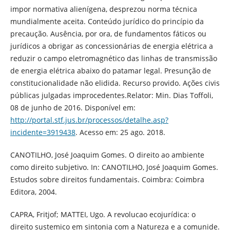
impor normativa alienígena, desprezou norma técnica
mundialmente aceita. Conteúdo jurídico do princípio da
precaução. Ausência, por ora, de fundamentos fáticos ou
jurídicos a obrigar as concessionárias de energia elétrica a
reduzir o campo eletromagnético das linhas de transmissão
de energia elétrica abaixo do patamar legal. Presunção de
constitucionalidade não elidida. Recurso provido. Ações civis
públicas julgadas improcedentes.Relator: Min. Dias Toffoli,
08 de junho de 2016. Disponível em:
http://portal.stf.jus.br/processos/detalhe.asp?
incidente=3919438
. Acesso em: 25 ago. 2018.
CANOTILHO, José Joaquim Gomes. O direito ao ambiente
como direito subjetivo. In: CANOTILHO, José Joaquim Gomes.
Estudos sobre direitos fundamentais. Coimbra: Coimbra
Editora, 2004.
CAPRA, Fritjof; MATTEI, Ugo. A revolucao ecojurídica: o
direito sustemico em sintonia com a Natureza e a comunide.