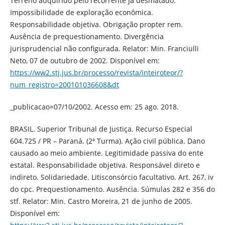
Terreno adquirido pelo recorrente já desmatado.
Impossibilidade de exploração econômica.
Responsabilidade objetiva. Obrigação propter rem.
Ausência de prequestionamento. Divergência
jurisprudencial não configurada. Relator: Min. Franciulli
Neto, 07 de outubro de 2002. Disponível em:
https://ww2.stj.jus.br/processo/revista/inteiroteor/?
num_registro=200101036608&dt
_publicacao=07/10/2002. Acesso em: 25 ago. 2018.
BRASIL. Superior Tribunal de Justiça. Recurso Especial
604.725 / PR – Paraná. (2ª Turma). Ação civil pública. Dano
causado ao meio ambiente. Legitimidade passiva do ente
estatal. Responsabilidade objetiva. Responsável direto e
indireto. Solidariedade. Litisconsórcio facultativo. Art. 267, iv
do cpc. Prequestionamento. Ausência. Súmulas 282 e 356 do
stf. Relator: Min. Castro Moreira, 21 de junho de 2005.
Disponível em: