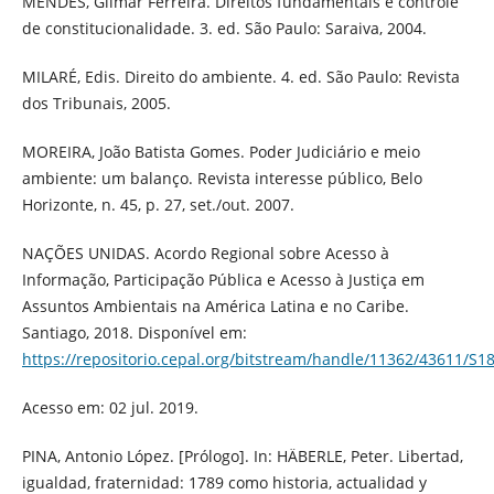
MENDES, Gilmar Ferreira. Direitos fundamentais e controle
de constitucionalidade. 3. ed. São Paulo: Saraiva, 2004.
MILARÉ, Edis. Direito do ambiente. 4. ed. São Paulo: Revista
dos Tribunais, 2005.
MOREIRA, João Batista Gomes. Poder Judiciário e meio
ambiente: um balanço. Revista interesse público, Belo
Horizonte, n. 45, p. 27, set./out. 2007.
NAÇÕES UNIDAS. Acordo Regional sobre Acesso à
Informação, Participação Pública e Acesso à Justiça em
Assuntos Ambientais na América Latina e no Caribe.
Santiago, 2018. Disponível em:
https://repositorio.cepal.org/bitstream/handle/11362/43611/S1
Acesso em: 02 jul. 2019.
PINA, Antonio López. [Prólogo]. In: HÄBERLE, Peter. Libertad,
igualdad, fraternidad: 1789 como historia, actualidad y