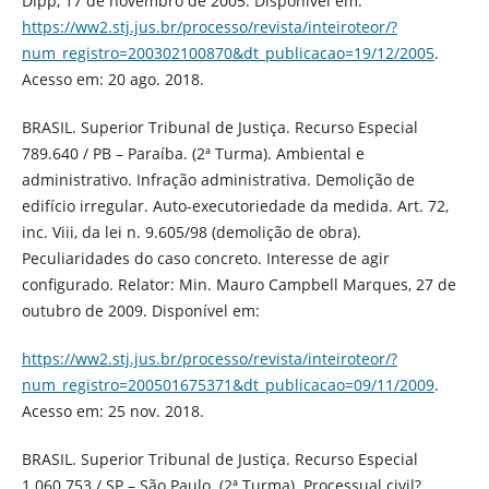
Dipp, 17 de novembro de 2005. Disponível em:
https://ww2.stj.jus.br/processo/revista/inteiroteor/?
num_registro=200302100870&dt_publicacao=19/12/2005
.
Acesso em: 20 ago. 2018.
BRASIL. Superior Tribunal de Justiça. Recurso Especial
789.640 / PB – Paraíba. (2ª Turma). Ambiental e
administrativo. Infração administrativa. Demolição de
edifício irregular. Auto-executoriedade da medida. Art. 72,
inc. Viii, da lei n. 9.605/98 (demolição de obra).
Peculiaridades do caso concreto. Interesse de agir
configurado. Relator: Min. Mauro Campbell Marques, 27 de
outubro de 2009. Disponível em:
https://ww2.stj.jus.br/processo/revista/inteiroteor/?
num_registro=200501675371&dt_publicacao=09/11/2009
.
Acesso em: 25 nov. 2018.
BRASIL. Superior Tribunal de Justiça. Recurso Especial
1.060.753 / SP – São Paulo. (2ª Turma). Processual civil?