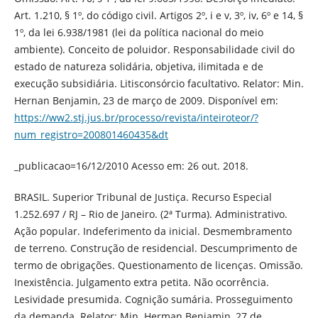
Art. 1.210, § 1º, do código civil. Artigos 2º, i e v, 3º, iv, 6º e 14, §
1º, da lei 6.938/1981 (lei da política nacional do meio
ambiente). Conceito de poluidor. Responsabilidade civil do
estado de natureza solidária, objetiva, ilimitada e de
execução subsidiária. Litisconsórcio facultativo. Relator: Min.
Hernan Benjamin, 23 de março de 2009. Disponível em:
https://ww2.stj.jus.br/processo/revista/inteiroteor/?
num_registro=200801460435&dt
_publicacao=16/12/2010 Acesso em: 26 out. 2018.
BRASIL. Superior Tribunal de Justiça. Recurso Especial
1.252.697 / RJ – Rio de Janeiro. (2ª Turma). Administrativo.
Ação popular. Indeferimento da inicial. Desmembramento
de terreno. Construção de residencial. Descumprimento de
termo de obrigações. Questionamento de licenças. Omissão.
Inexistência. Julgamento extra petita. Não ocorrência.
Lesividade presumida. Cognição sumária. Prosseguimento
da demanda. Relator: Min. Herman Benjamin, 27 de