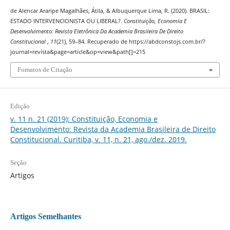
de Alencar Araripe Magalhães, Átila, & Albuquerque Lima, R. (2020). BRASIL:
ESTADO INTERVENCIONISTA OU LIBERAL?.
Constituição, Economia E
Desenvolvimento: Revista Eletrônica Da Academia Brasileira De Direito
Constitucional
,
11
(21), 59–84. Recuperado de https://abdconstojs.com.br/?
journal=revista&page=article&op=view&path[]=215
Fomatos de Citação
Edição
v. 11 n. 21 (2019): Constituição, Economia e
Desenvolvimento: Revista da Academia Brasileira de Direito
Constitucional. Curitiba, v. 11, n. 21, ago./dez. 2019.
Seção
Artigos
Artigos Semelhantes