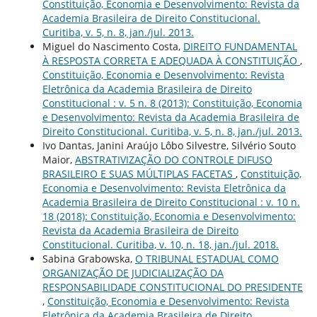
Constituição, Economia e Desenvolvimento: Revista da
Academia Brasileira de Direito Constitucional.
Curitiba, v. 5, n. 8, jan./jul. 2013.
Miguel do Nascimento Costa,
DIREITO FUNDAMENTAL
À RESPOSTA CORRETA E ADEQUADA À CONSTITUIÇÃO
,
Constituição, Economia e Desenvolvimento: Revista
Eletrônica da Academia Brasileira de Direito
Constitucional : v. 5 n. 8 (2013): Constituição, Economia
e Desenvolvimento: Revista da Academia Brasileira de
Direito Constitucional. Curitiba, v. 5, n. 8, jan./jul. 2013.
Ivo Dantas, Janini Araújo Lôbo Silvestre, Silvério Souto
Maior,
ABSTRATIVIZAÇÃO DO CONTROLE DIFUSO
BRASILEIRO E SUAS MÚLTIPLAS FACETAS
,
Constituição,
Economia e Desenvolvimento: Revista Eletrônica da
Academia Brasileira de Direito Constitucional : v. 10 n.
18 (2018): Constituição, Economia e Desenvolvimento:
Revista da Academia Brasileira de Direito
Constitucional. Curitiba, v. 10, n. 18, jan./jul. 2018.
Sabina Grabowska,
O TRIBUNAL ESTADUAL COMO
ORGANIZAÇÃO DE JUDICIALIZAÇÃO DA
RESPONSABILIDADE CONSTITUCIONAL DO PRESIDENTE
,
Constituição, Economia e Desenvolvimento: Revista
Eletrônica da Academia Brasileira de Direito