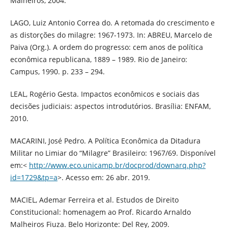
Malheiros, 2004.
LAGO, Luiz Antonio Correa do. A retomada do crescimento e
as distorções do milagre: 1967-1973. In: ABREU, Marcelo de
Paiva (Org.). A ordem do progresso: cem anos de política
econômica republicana, 1889 – 1989. Rio de Janeiro:
Campus, 1990. p. 233 – 294.
LEAL, Rogério Gesta. Impactos econômicos e sociais das
decisões judiciais: aspectos introdutórios. Brasília: ENFAM,
2010.
MACARINI, José Pedro. A Política Econômica da Ditadura
Militar no Limiar do “Milagre” Brasileiro: 1967/69. Disponível
em:<
http://www.eco.unicamp.br/docprod/downarq.php?
id=1729&tp=a
>. Acesso em: 26 abr. 2019.
MACIEL, Ademar Ferreira et al. Estudos de Direito
Constitucional: homenagem ao Prof. Ricardo Arnaldo
Malheiros Fiuza. Belo Horizonte: Del Rey, 2009.