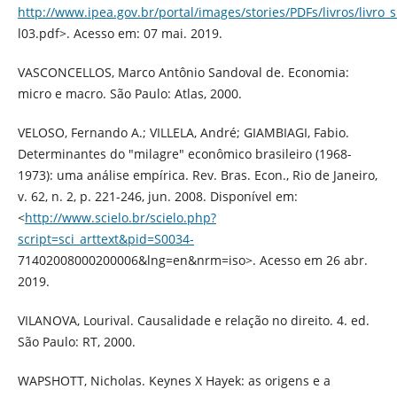
http://www.ipea.gov.br/portal/images/stories/PDFs/livros/livro
l03.pdf>. Acesso em: 07 mai. 2019.
VASCONCELLOS, Marco Antônio Sandoval de. Economia:
micro e macro. São Paulo: Atlas, 2000.
VELOSO, Fernando A.; VILLELA, André; GIAMBIAGI, Fabio.
Determinantes do "milagre" econômico brasileiro (1968-
1973): uma análise empírica. Rev. Bras. Econ., Rio de Janeiro,
v. 62, n. 2, p. 221-246, jun. 2008. Disponível em:
<
http://www.scielo.br/scielo.php?
script=sci_arttext&pid=S0034-
71402008000200006&lng=en&nrm=iso>. Acesso em 26 abr.
2019.
VILANOVA, Lourival. Causalidade e relação no direito. 4. ed.
São Paulo: RT, 2000.
WAPSHOTT, Nicholas. Keynes X Hayek: as origens e a