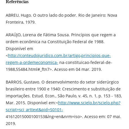
Referências
ABREU, Hugo. O outro lado do poder. Rio de Janeiro: Nova
Fronteira, 1979.
ARAÚJO, Lorena de Fátima Sousa. Princípios que regem a
ordem econômica na Constituição Federal de 1988.
Disponível em
<
http://conteudojuridico.com.br/artigo,principios-que-
regem-a-ordemeconomica-
na-constituicao-federal-de-
1988,55484.html#_ftn7>. Acesso em 04 mar. 2019.
BARROS, Gustavo. O desenvolvimento do setor siderúrgico
brasileiro entre 1900 e 1940: Crescimento e substituição de
importações. Estud. Econ., São Paulo, v. 45, n. 1, p. 153 - 183,
Mar. 2015. Disponível em:<
http://www.scielo.br/scielo.php?
script=sci_arttext&pid=S0101-
41612015000100153&lng=en&nrm=iso>. Acesso em: 07 mai.
2019.