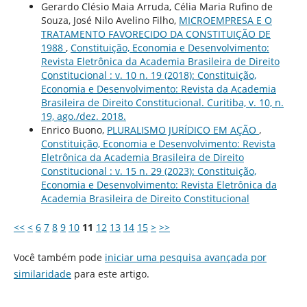
Gerardo Clésio Maia Arruda, Célia Maria Rufino de
Souza, José Nilo Avelino Filho,
MICROEMPRESA E O
TRATAMENTO FAVORECIDO DA CONSTITUIÇÃO DE
1988
,
Constituição, Economia e Desenvolvimento:
Revista Eletrônica da Academia Brasileira de Direito
Constitucional : v. 10 n. 19 (2018): Constituição,
Economia e Desenvolvimento: Revista da Academia
Brasileira de Direito Constitucional. Curitiba, v. 10, n.
19, ago./dez. 2018.
Enrico Buono,
PLURALISMO JURÍDICO EM AÇÃO
,
Constituição, Economia e Desenvolvimento: Revista
Eletrônica da Academia Brasileira de Direito
Constitucional : v. 15 n. 29 (2023): Constituição,
Economia e Desenvolvimento: Revista Eletrônica da
Academia Brasileira de Direito Constitucional
<<
<
6
7
8
9
10
11
12
13
14
15
>
>>
Você também pode
iniciar uma pesquisa avançada por
similaridade
para este artigo.