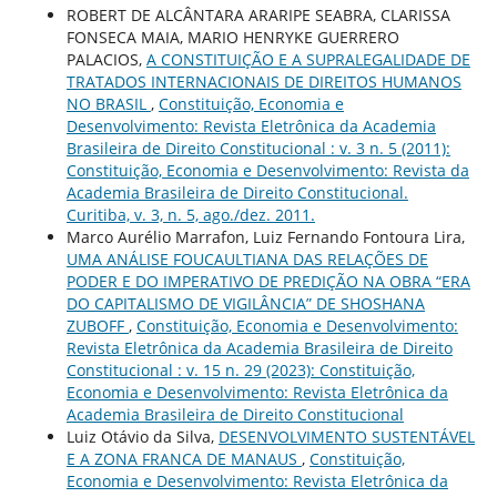
ROBERT DE ALCÂNTARA ARARIPE SEABRA, CLARISSA
FONSECA MAIA, MARIO HENRYKE GUERRERO
PALACIOS,
A CONSTITUIÇÃO E A SUPRALEGALIDADE DE
TRATADOS INTERNACIONAIS DE DIREITOS HUMANOS
NO BRASIL
,
Constituição, Economia e
Desenvolvimento: Revista Eletrônica da Academia
Brasileira de Direito Constitucional : v. 3 n. 5 (2011):
Constituição, Economia e Desenvolvimento: Revista da
Academia Brasileira de Direito Constitucional.
Curitiba, v. 3, n. 5, ago./dez. 2011.
Marco Aurélio Marrafon, Luiz Fernando Fontoura Lira,
UMA ANÁLISE FOUCAULTIANA DAS RELAÇÕES DE
PODER E DO IMPERATIVO DE PREDIÇÃO NA OBRA “ERA
DO CAPITALISMO DE VIGILÂNCIA” DE SHOSHANA
ZUBOFF
,
Constituição, Economia e Desenvolvimento:
Revista Eletrônica da Academia Brasileira de Direito
Constitucional : v. 15 n. 29 (2023): Constituição,
Economia e Desenvolvimento: Revista Eletrônica da
Academia Brasileira de Direito Constitucional
Luiz Otávio da Silva,
DESENVOLVIMENTO SUSTENTÁVEL
E A ZONA FRANCA DE MANAUS
,
Constituição,
Economia e Desenvolvimento: Revista Eletrônica da