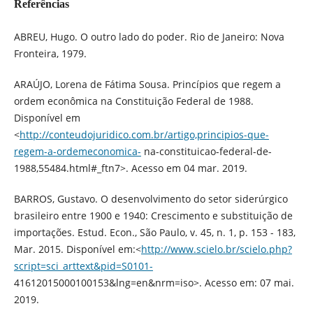
Referências
ABREU, Hugo. O outro lado do poder. Rio de Janeiro: Nova
Fronteira, 1979.
ARAÚJO, Lorena de Fátima Sousa. Princípios que regem a
ordem econômica na Constituição Federal de 1988.
Disponível em
<
http://conteudojuridico.com.br/artigo,principios-que-
regem-a-ordemeconomica-
na-constituicao-federal-de-
1988,55484.html#_ftn7>. Acesso em 04 mar. 2019.
BARROS, Gustavo. O desenvolvimento do setor siderúrgico
brasileiro entre 1900 e 1940: Crescimento e substituição de
importações. Estud. Econ., São Paulo, v. 45, n. 1, p. 153 - 183,
Mar. 2015. Disponível em:<
http://www.scielo.br/scielo.php?
script=sci_arttext&pid=S0101-
41612015000100153&lng=en&nrm=iso>. Acesso em: 07 mai.
2019.