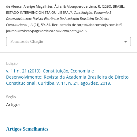
de Alencar Araripe Magalhães, Átila, & Albuquerque Lima, R. (2020). BRASIL:
ESTADO INTERVENCIONISTA OU LIBERAL?.
Constituição, Economia E
Desenvolvimento: Revista Eletrônica Da Academia Brasileira De Direito
Constitucional
,
11
(21), 59–84. Recuperado de https://abdconstojs.com.br/?
journal=revista&page=article&op=view&path[]=215
Fomatos de Citação
Edição
v. 11 n. 21 (2019): Constituição, Economia e
Desenvolvimento: Revista da Academia Brasileira de Direito
Constitucional. Curitiba, v. 11, n. 21, ago./dez. 2019.
Seção
Artigos
Artigos Semelhantes