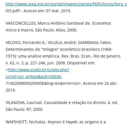
http://www.ipea.gov.br/portal/images/stories/PDFs/livros/livro
l03.pdf>. Acesso em: 07 mai. 2019.
VASCONCELLOS, Marco Antônio Sandoval de. Economia:
micro e macro. São Paulo: Atlas, 2000.
VELOSO, Fernando A.; VILLELA, André; GIAMBIAGI, Fabio.
Determinantes do "milagre" econômico brasileiro (1968-
1973): uma análise empírica. Rev. Bras. Econ., Rio de Janeiro,
v. 62, n. 2, p. 221-246, jun. 2008. Disponível em:
<
http://www.scielo.br/scielo.php?
script=sci_arttext&pid=S0034-
71402008000200006&lng=en&nrm=iso>. Acesso em 26 abr.
2019.
VILANOVA, Lourival. Causalidade e relação no direito. 4. ed.
São Paulo: RT, 2000.
WAPSHOTT, Nicholas. Keynes X Hayek: as origens e a