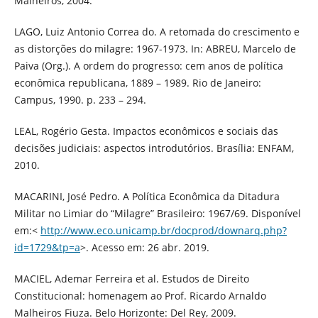
Malheiros, 2004.
LAGO, Luiz Antonio Correa do. A retomada do crescimento e
as distorções do milagre: 1967-1973. In: ABREU, Marcelo de
Paiva (Org.). A ordem do progresso: cem anos de política
econômica republicana, 1889 – 1989. Rio de Janeiro:
Campus, 1990. p. 233 – 294.
LEAL, Rogério Gesta. Impactos econômicos e sociais das
decisões judiciais: aspectos introdutórios. Brasília: ENFAM,
2010.
MACARINI, José Pedro. A Política Econômica da Ditadura
Militar no Limiar do “Milagre” Brasileiro: 1967/69. Disponível
em:<
http://www.eco.unicamp.br/docprod/downarq.php?
id=1729&tp=a
>. Acesso em: 26 abr. 2019.
MACIEL, Ademar Ferreira et al. Estudos de Direito
Constitucional: homenagem ao Prof. Ricardo Arnaldo
Malheiros Fiuza. Belo Horizonte: Del Rey, 2009.