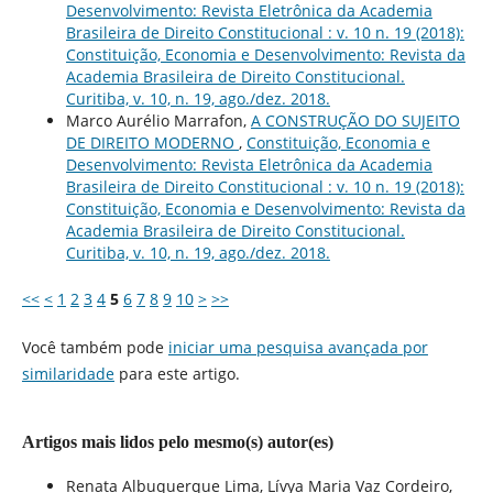
Desenvolvimento: Revista Eletrônica da Academia
Brasileira de Direito Constitucional : v. 10 n. 19 (2018):
Constituição, Economia e Desenvolvimento: Revista da
Academia Brasileira de Direito Constitucional.
Curitiba, v. 10, n. 19, ago./dez. 2018.
Marco Aurélio Marrafon,
A CONSTRUÇÃO DO SUJEITO
DE DIREITO MODERNO
,
Constituição, Economia e
Desenvolvimento: Revista Eletrônica da Academia
Brasileira de Direito Constitucional : v. 10 n. 19 (2018):
Constituição, Economia e Desenvolvimento: Revista da
Academia Brasileira de Direito Constitucional.
Curitiba, v. 10, n. 19, ago./dez. 2018.
<<
<
1
2
3
4
5
6
7
8
9
10
>
>>
Você também pode
iniciar uma pesquisa avançada por
similaridade
para este artigo.
Artigos mais lidos pelo mesmo(s) autor(es)
Renata Albuquerque Lima, Lívya Maria Vaz Cordeiro,