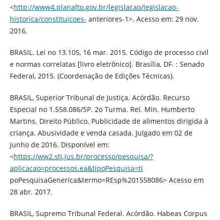
<
http://www4.planalto.gov.br/legislacao/legislacao-
historica/constituicoes-
anteriores-1>. Acesso em: 29 nov.
2016.
BRASIL. Lei no 13.105, 16 mar. 2015. Código de processo civil
e normas correlatas [livro eletrônico]. Brasília, DF. : Senado
Federal, 2015. (Coordenação de Edições Técnicas).
BRASIL, Superior Tribunal de Justiça. Acórdão. Recurso
Especial no 1.558.086/SP. 2o Turma. Rel. Min. Humberto
Martins. Direito Público. Publicidade de alimentos dirigida à
criança. Abusividade e venda casada. Julgado em 02 de
junho de 2016. Disponível em:
<
https://ww2.stj.jus.br/processo/pesquisa/?
aplicacao=processos.ea&tipoPesquisa=ti
poPesquisaGenerica&termo=REsp%201558086> Acesso em
28 abr. 2017.
BRASIL, Supremo Tribunal Federal. Acórdão. Habeas Corpus