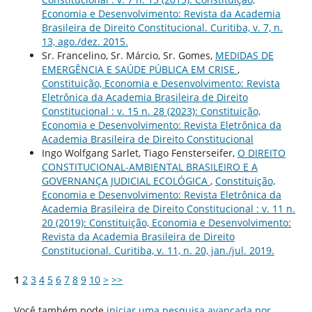
Economia e Desenvolvimento: Revista da Academia
Brasileira de Direito Constitucional. Curitiba, v. 7, n.
13, ago./dez. 2015.
Sr. Francelino, Sr. Márcio, Sr. Gomes,
MEDIDAS DE
EMERGÊNCIA E SAÚDE PÚBLICA EM CRISE
,
Constituição, Economia e Desenvolvimento: Revista
Eletrônica da Academia Brasileira de Direito
Constitucional : v. 15 n. 28 (2023): Constituição,
Economia e Desenvolvimento: Revista Eletrônica da
Academia Brasileira de Direito Constitucional
Ingo Wolfgang Sarlet, Tiago Fensterseifer,
O DIREITO
CONSTITUCIONAL-AMBIENTAL BRASILEIRO E A
GOVERNANÇA JUDICIAL ECOLÓGICA
,
Constituição,
Economia e Desenvolvimento: Revista Eletrônica da
Academia Brasileira de Direito Constitucional : v. 11 n.
20 (2019): Constituição, Economia e Desenvolvimento:
Revista da Academia Brasileira de Direito
Constitucional. Curitiba, v. 11, n. 20, jan./jul. 2019.
1
2
3
4
5
6
7
8
9
10
>
>>
Você também pode
iniciar uma pesquisa avançada por