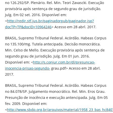
no 126.292/SP. Plenário. Rel. Min. Teori Zavascki. Execução
provisória após sentença de segundo grau de jurisdição.
Julg. Em 02 set. 2016. Disponível em:
<
http://redir.stf.jus.br/paginadorpub/paginador.jsp?
docTP=TP&docID=10964246
> Acesso em 28 abrl. 2017.
BRASIL, Supremo Tribunal Federal. Acórdão. Habeas Corpus
no 135.100/mg. Tutela antecipada. Decisão monocrática.
Min. Celso de Mello. Execução provisória após sentença de
segundo grau de jurisdição. Julg. Em 01 jun. 2016.
Disponível em: <
http://s.conjur.com.br/dl/presuncao-
inocencia-prisao-segundo-
grau.pdf> Acesso em 28 abrl.
2017.
BRASIL, Supremo Tribunal Federal. Acórdão. Habeas Corpus
no 84.078/SP. Julgamento monocrático. Rel. Min. Eros Grau.
Presunção de inocência e execução antencipada. Julg. Em 05
fev. 2009. Disponível em:
<
http://www.sbdp.org.br/arquivos/material/1958_23_bas_hc84