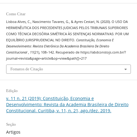
Como Citar
Lisboa Alves, C., Nascimento Tavares, G., & Ayres Cestari, N. (2020). O USO DA
HERMENÊUTICA DOS PRECEDENTES JUDICIAIS PELOS TRIBUNAIS SUPERIORES
COMO TÉCNICA DECISÓRIA SIMÉTRICA ÀS SENTENÇAS NORMATIVAS: POR UM
EQUILÍBRIO JURISPRUDENCIAL NO DIREITO.
Constituição, Economia E
Desenvolvimento: Revista Eletrônica Da Academia Brasileira De Direito
Constitucional
,
11
(21), 108–142. Recuperado de https://abdconstojs.com.br/?
journal=revista&page=article&op=view&path[]=217
Fomatos de Citação
Edição
v. 11 n. 21 (2019): Constituição, Economia e
Desenvolvimento: Revista da Academia Brasileira de Direito
Constitucional. Curitiba, v. 11, n. 21, ago./dez. 2019.
Seção
Artigos