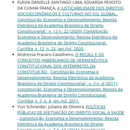
FLÁVIA DANIELLE SANTIAGO LIMA, EDUARDA PEIXOTO
DA CUNHA FRANÇA,
A JUSTICIABILIDADE DOS DIREITOS
SOCIOECONÔMICOS E CULTURAIS NO SUL GLOBAL
,
Constituição, Economia e Desenvolvimento: Revista
Eletrônica da Academia Brasileira de Direito
Constitucional : v. 12 n. 22 (2020): Constituição,
Economia e Desenvolvimento: Revista Eletrônica da
Academia Brasileira de Direito Constitucional.
Curitiba, v. 12, n. 22, jan./jul. 2020.
Andressa Fracaro Cavalheiro,
O RECALL E OS
CONCEITOS HÄBERLIANOS DE HERMENÊUTICA
CONSTITUCIONAL DOS INTÉRPRETES DA
CONSTITUIÇÃO
,
Constituição, Economia e
Desenvolvimento: Revista Eletrônica da Academia
Brasileira de Direito Constitucional : v. 3 n. 4 (2011):
Constituição, Economia e Desenvolvimento: Revista da
Academia Brasileira de Direito Constitucional.
Curitiba, v. 3, n. 4, jan./jul. 2011.
Yuri Schneider, Juliana de Oliveira,
POLÍTICAS
PÚBLICAS DE EFETIVAÇÃO DO DIREITO SOCIAL À SAÚDE
,
Constituição, Economia e Desenvolvimento: Revista
Eletrônica da Academia Brasileira de Direito
Constitucional : v. 7 n. 13 (2015): Constituição,