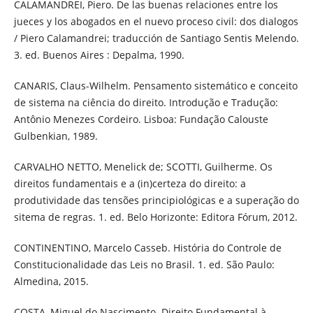
CALAMANDREI, Piero. De las buenas relaciones entre los
jueces y los abogados en el nuevo proceso civil: dos dialogos
/ Piero Calamandrei; traducción de Santiago Sentis Melendo.
3. ed. Buenos Aires : Depalma, 1990.
CANARIS, Claus-Wilhelm. Pensamento sistemático e conceito
de sistema na ciência do direito. Introdução e Tradução:
Antônio Menezes Cordeiro. Lisboa: Fundação Calouste
Gulbenkian, 1989.
CARVALHO NETTO, Menelick de; SCOTTI, Guilherme. Os
direitos fundamentais e a (in)certeza do direito: a
produtividade das tensões principiológicas e a superação do
sitema de regras. 1. ed. Belo Horizonte: Editora Fórum, 2012.
CONTINENTINO, Marcelo Casseb. História do Controle de
Constitucionalidade das Leis no Brasil. 1. ed. São Paulo:
Almedina, 2015.
COSTA, Miguel do Nascimento. Direito Fundamental à