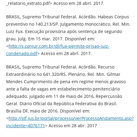
_relatorio_extrato.pdf> Acesso em 28 abrl. 2017.
BRASIL, Supremo Tribunal Federal. Acórdão. Habeas Corpus
preventivo no 140.213/SP. Julgamento monocrático. Rel. Min.
Luiz Fux. Execução provisória após sentença de segundo
grau. Julg. Em 15 mar. 2017. Disponível em:
<
http://s.conjur.com.br/dl/fux-permite-prisao-juiz-
condenado.pdf
> Acesso em 28 abrl. 2017.
BRASIL, Supremo Tribunal Federal. Acórdão. Recurso
Extraordinário no 641.320/RS. Plenário. Rel. Min. Gilmar
Mendes Cumprimento de pena em regime menos gravoso
ante a falta de vagas em estabelecimento penitenciário
adequado. julgado em 11 de maio de 2016, Repercussão
Geral. Diário Oficial da República Federativa do Brasil.
Brasília DF, maio de 2016. Disponível em:
<
http://stf.jus.br/portal/processo/verProcessoAndamento.asp?
incidente=4076171
> Acesso em 28 abr. 2017