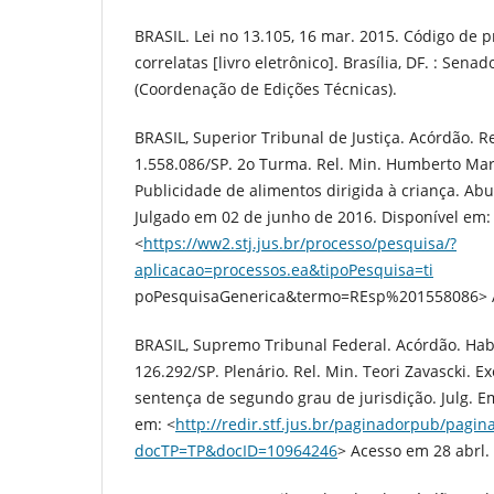
BRASIL. Lei no 13.105, 16 mar. 2015. Código de p
correlatas [livro eletrônico]. Brasília, DF. : Senad
(Coordenação de Edições Técnicas).
BRASIL, Superior Tribunal de Justiça. Acórdão. R
1.558.086/SP. 2o Turma. Rel. Min. Humberto Mart
Publicidade de alimentos dirigida à criança. Ab
Julgado em 02 de junho de 2016. Disponível em:
<
https://ww2.stj.jus.br/processo/pesquisa/?
aplicacao=processos.ea&tipoPesquisa=ti
poPesquisaGenerica&termo=REsp%201558086> A
BRASIL, Supremo Tribunal Federal. Acórdão. Ha
126.292/SP. Plenário. Rel. Min. Teori Zavascki. E
sentença de segundo grau de jurisdição. Julg. Em
em: <
http://redir.stf.jus.br/paginadorpub/pagin
docTP=TP&docID=10964246
> Acesso em 28 abrl.