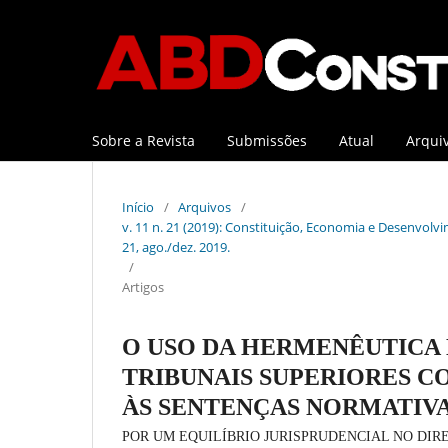
Sobre a Revista
Submissões
Atual
Arqui
Início
/
Arquivos
/
v. 11 n. 21 (2019): Constituição, Economia e Desenvolvim
21, ago./dez. 2019.
/
Artigos
O USO DA HERMENÊUTICA 
TRIBUNAIS SUPERIORES C
ÀS SENTENÇAS NORMATIV
POR UM EQUILÍBRIO JURISPRUDENCIAL NO DIR