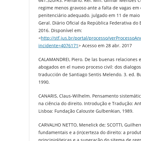
641.320/RS. Plenário. Rel. Min. Gilmar Mendes
regime menos gravoso ante a falta de vagas em
penitenciário adequado. julgado em 11 de maio
Geral. Diário Oficial da República Federativa do B
2016. Disponível em:
<
http://stf.jus.br/portal/processo/verProcesso
incidente=4076171
> Acesso em 28 abr. 2017
CALAMANDREI, Piero. De las buenas relaciones en
abogados en el nuevo proceso civil: dos dialogos
traducción de Santiago Sentis Melendo. 3. ed. B
1990.
CANARIS, Claus-Wilhelm. Pensamento sistemátic
na ciência do direito. Introdução e Tradução: A
Lisboa: Fundação Calouste Gulbenkian, 1989.
CARVALHO NETTO, Menelick de; SCOTTI, Guilherm
fundamentais e a (in)certeza do direito: a produ
principiológicas e a superação do sitema de regr