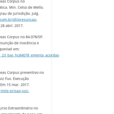
beas Corpus no
ica. Min. Celso de Mello.
au de jurisdição. Julg.
r.com.br/dl/presuncao-
28 abrl. 2017.
eas Corpus no 84.078/SP.
resunção de inocência e
sponível em:
58_23_bas_hc84078_ementa_acordao
beas Corpus preventivo no
uiz Fux. Execução
 Em 15 mar. 2017.
rmite-prisao-juiz-
urso Extraordinário no