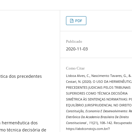
PDF
Publicado
2020-11-03
Como Citar
tica dos precedentes
Lisboa Alves, C., Nascimento Tavares, G., &
Cestari, N. (2020). O USO DA HERMENÊUTI
PRECEDENTES JUDICIAIS PELOS TRIBUNAIS
SUPERIORES COMO TÉCNICA DECISÓRIA
SIMÉTRICA ÀS SENTENÇAS NORMATIVAS: 
EQUILÍBRIO JURISPRUDENCIAL NO DIREITO
Constituição, Economia E Desenvolvimento: Re
Eletrônica Da Academia Brasileira De Direito
da hermenêutica dos
Constitucional
,
11
(21), 108–142. Recuperado
https://abdconstojs.com.br/?
o técnica decisória de