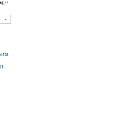
h[]=21
ista
o
21,