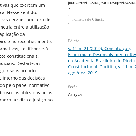
journal=revista&page=article&op=view&pat
rmativas que exercem um
7
ica. Nesse sentido,
 visa erguer um juízo de
Fomatos de Citação
ria entre a utilização
plicação da
eiro e no reconhecimento,
Edição
v. 11 n. 21 (2019): Constituição,
rmativas, justificar-se-á
Economia e Desenvolvimento: Rev
cos constitucionais,
da Academia Brasileira de Direit
iciais. Destarte, as
Constitucional. Curitiba, v. 11, n. 
guir seus próprios
ago./dez. 2019.
 interno das decisões
tado pelo papel normativo
Seção
decisórias utilizadas pelas
Artigos
ça jurídica e justiça no