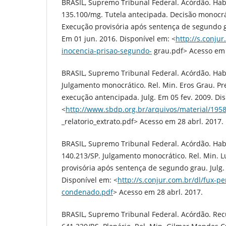
BRASIL, Supremo Tribunal Federal. Acórdão. Ha
135.100/mg. Tutela antecipada. Decisão monocrát
Execução provisória após sentença de segundo gr
Em 01 jun. 2016. Disponível em: <
http://s.conju
inocencia-prisao-segundo-
grau.pdf> Acesso em 
BRASIL, Supremo Tribunal Federal. Acórdão. Hab
Julgamento monocrático. Rel. Min. Eros Grau. P
execução antencipada. Julg. Em 05 fev. 2009. Di
<
http://www.sbdp.org.br/arquivos/material/19
_relatorio_extrato.pdf> Acesso em 28 abrl. 2017.
BRASIL, Supremo Tribunal Federal. Acórdão. Ha
140.213/SP. Julgamento monocrático. Rel. Min. L
provisória após sentença de segundo grau. Julg.
Disponível em: <
http://s.conjur.com.br/dl/fux-pe
condenado.pdf
> Acesso em 28 abrl. 2017.
BRASIL, Supremo Tribunal Federal. Acórdão. Rec