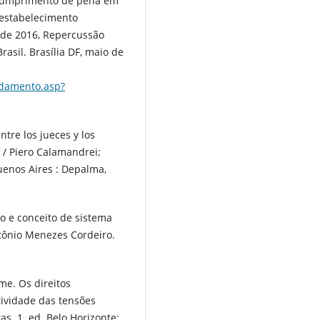
 Cumprimento de pena em
 estabelecimento
 de 2016, Repercussão
rasil. Brasília DF, maio de
Andamento.asp?
tre los jueces y los
 / Piero Calamandrei;
uenos Aires : Depalma,
o e conceito de sistema
ntônio Menezes Cordeiro.
e. Os direitos
tividade das tensões
as. 1. ed. Belo Horizonte: