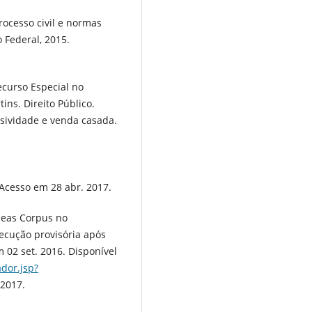
rocesso civil e normas
o Federal, 2015.
ecurso Especial no
ins. Direito Público.
usividade e venda casada.
cesso em 28 abr. 2017.
beas Corpus no
xecução provisória após
 02 set. 2016. Disponível
ador.jsp?
 2017.