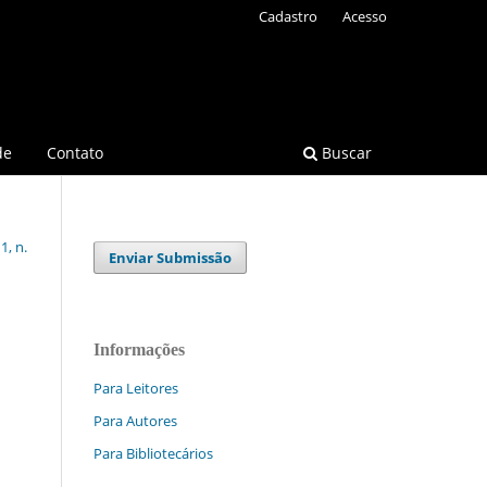
Cadastro
Acesso
de
Contato
Buscar
1, n.
Enviar Submissão
Informações
Para Leitores
Para Autores
Para Bibliotecários