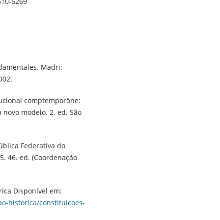
9610-6269
ndamentales. Madri:
002.
itucional comptemporâne:
 novo modelo. 2. ed. São
ública Federativa do
15. 46. ed. (Coordenação
rica Disponível em:
ao-historica/constituicoes-