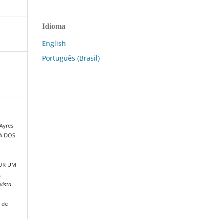
Idioma
English
Português (Brasil)
 Ayres
CA DOS
POR UM
.
vista
 de