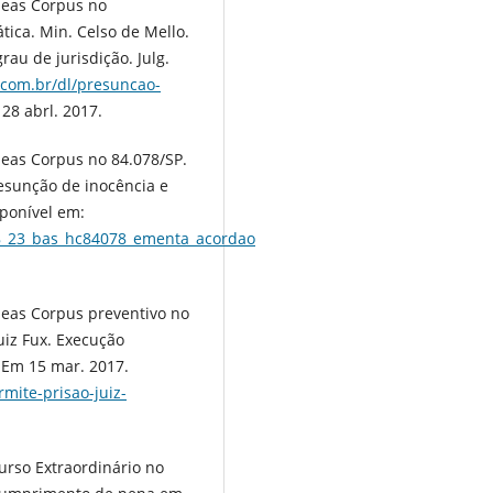
beas Corpus no
ica. Min. Celso de Mello.
au de jurisdição. Julg.
r.com.br/dl/presuncao-
28 abrl. 2017.
eas Corpus no 84.078/SP.
resunção de inocência e
sponível em:
58_23_bas_hc84078_ementa_acordao
beas Corpus preventivo no
uiz Fux. Execução
 Em 15 mar. 2017.
rmite-prisao-juiz-
urso Extraordinário no