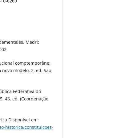
9610-6269
ndamentales. Madri:
002.
itucional comptemporâne:
 novo modelo. 2. ed. São
ública Federativa do
15. 46. ed. (Coordenação
rica Disponível em:
ao-historica/constituicoes-