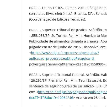
BRASIL. Lei no 13.105, 16 mar. 2015. Código de p
correlatas [livro eletrônico]. Brasília, DF. : Senad
(Coordenação de Edições Técnicas).
BRASIL, Superior Tribunal de Justiça. Acórdão. R
1.558.086/SP. 2o Turma. Rel. Min. Humberto Mart
Publicidade de alimentos dirigida à criança. Ab
Julgado em 02 de junho de 2016. Disponível em:
<
https://ww2.stj.jus.br/processo/pesquisa/?
aplicacao=processos.ea&tipoPesquisa=ti
poPesquisaGenerica&termo=REsp%201558086> A
BRASIL, Supremo Tribunal Federal. Acórdão. Ha
126.292/SP. Plenário. Rel. Min. Teori Zavascki. E
sentença de segundo grau de jurisdição. Julg. Em
em: <
http://redir.stf.jus.br/paginadorpub/pagin
docTP=TP&docID=10964246
> Acesso em 28 abrl.