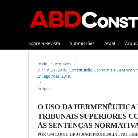
Sobre a Revista
Submissões
Atual
Arqui
Início
/
Arquivos
/
v. 11 n. 21 (2019): Constituição, Economia e Desenvolvim
21, ago./dez. 2019.
/
Artigos
O USO DA HERMENÊUTICA 
TRIBUNAIS SUPERIORES C
ÀS SENTENÇAS NORMATIV
POR UM EQUILÍBRIO JURISPRUDENCIAL NO DIR