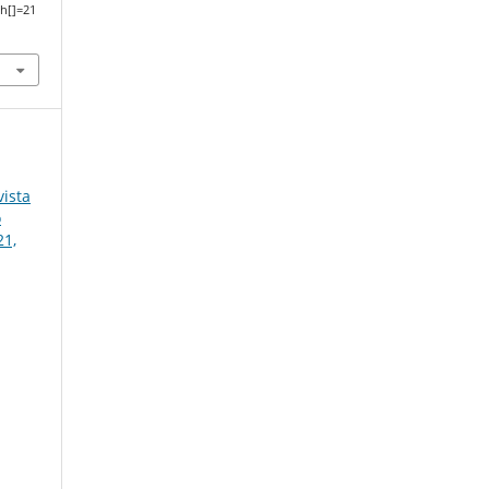
h[]=21
ista
o
21,