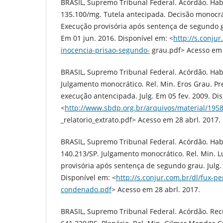
BRASIL, Supremo Tribunal Federal. Acórdão. Ha
135.100/mg. Tutela antecipada. Decisão monocrát
Execução provisória após sentença de segundo gr
Em 01 jun. 2016. Disponível em: <
http://s.conju
inocencia-prisao-segundo-
grau.pdf> Acesso em 
BRASIL, Supremo Tribunal Federal. Acórdão. Hab
Julgamento monocrático. Rel. Min. Eros Grau. P
execução antencipada. Julg. Em 05 fev. 2009. Di
<
http://www.sbdp.org.br/arquivos/material/19
_relatorio_extrato.pdf> Acesso em 28 abrl. 2017.
BRASIL, Supremo Tribunal Federal. Acórdão. Ha
140.213/SP. Julgamento monocrático. Rel. Min. L
provisória após sentença de segundo grau. Julg.
Disponível em: <
http://s.conjur.com.br/dl/fux-pe
condenado.pdf
> Acesso em 28 abrl. 2017.
BRASIL, Supremo Tribunal Federal. Acórdão. Rec