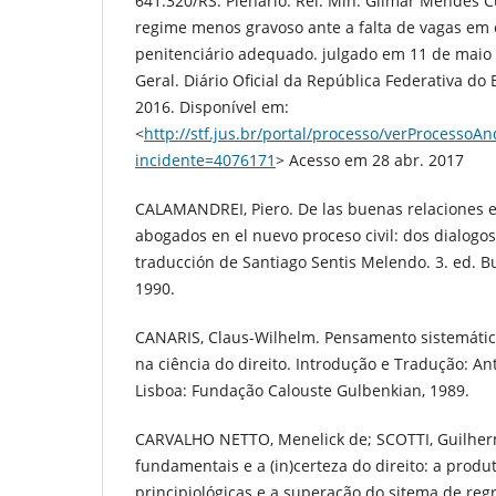
641.320/RS. Plenário. Rel. Min. Gilmar Mendes
regime menos gravoso ante a falta de vagas em
penitenciário adequado. julgado em 11 de maio
Geral. Diário Oficial da República Federativa do B
2016. Disponível em:
<
http://stf.jus.br/portal/processo/verProcesso
incidente=4076171
> Acesso em 28 abr. 2017
CALAMANDREI, Piero. De las buenas relaciones en
abogados en el nuevo proceso civil: dos dialogos
traducción de Santiago Sentis Melendo. 3. ed. B
1990.
CANARIS, Claus-Wilhelm. Pensamento sistemátic
na ciência do direito. Introdução e Tradução: A
Lisboa: Fundação Calouste Gulbenkian, 1989.
CARVALHO NETTO, Menelick de; SCOTTI, Guilherm
fundamentais e a (in)certeza do direito: a produ
principiológicas e a superação do sitema de regr