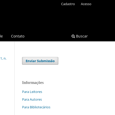
Cadastro
Acesso
de
Contato
Buscar
1, n.
Enviar Submissão
Informações
Para Leitores
Para Autores
Para Bibliotecários