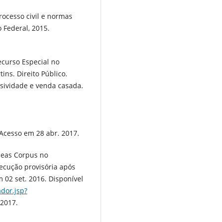
rocesso civil e normas
o Federal, 2015.
ecurso Especial no
ins. Direito Público.
usividade e venda casada.
cesso em 28 abr. 2017.
beas Corpus no
xecução provisória após
 02 set. 2016. Disponível
ador.jsp?
 2017.