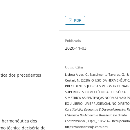
PDF
Publicado
2020-11-03
Como Citar
tica dos precedentes
Lisboa Alves, C., Nascimento Tavares, G., &
Cestari, N. (2020). O USO DA HERMENÊUTI
PRECEDENTES JUDICIAIS PELOS TRIBUNAIS
SUPERIORES COMO TÉCNICA DECISÓRIA
SIMÉTRICA ÀS SENTENÇAS NORMATIVAS: 
EQUILÍBRIO JURISPRUDENCIAL NO DIREITO
Constituição, Economia E Desenvolvimento: Re
Eletrônica Da Academia Brasileira De Direito
da hermenêutica dos
Constitucional
,
11
(21), 108–142. Recuperado
https://abdconstojs.com.br/?
o técnica decisória de