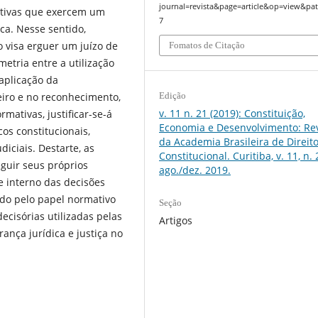
journal=revista&page=article&op=view&pat
rmativas que exercem um
7
ica. Nesse sentido,
 visa erguer um juízo de
Fomatos de Citação
ria entre a utilização
plicação da
eiro e no reconhecimento,
Edição
v. 11 n. 21 (2019): Constituição,
rmativas, justificar-se-á
Economia e Desenvolvimento: Rev
cos constitucionais,
da Academia Brasileira de Direit
iciais. Destarte, as
Constitucional. Curitiba, v. 11, n. 
guir seus próprios
ago./dez. 2019.
 interno das decisões
tado pelo papel normativo
Seção
decisórias utilizadas pelas
Artigos
ça jurídica e justiça no