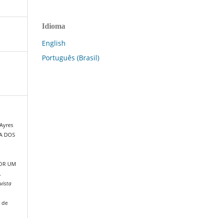
Idioma
English
Português (Brasil)
 Ayres
CA DOS
POR UM
.
vista
 de