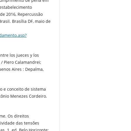
 Cumprimento de pena em
 estabelecimento
 de 2016, Repercussão
rasil. Brasília DF, maio de
Andamento.asp?
tre los jueces y los
 / Piero Calamandrei;
uenos Aires : Depalma,
o e conceito de sistema
ntônio Menezes Cordeiro.
e. Os direitos
tividade das tensões
as. 1. ed. Belo Horizonte: