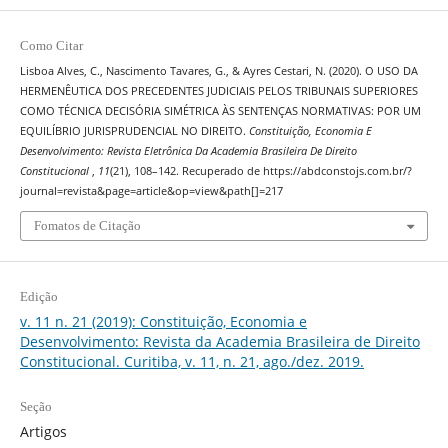
Como Citar
Lisboa Alves, C., Nascimento Tavares, G., & Ayres Cestari, N. (2020). O USO DA
HERMENÊUTICA DOS PRECEDENTES JUDICIAIS PELOS TRIBUNAIS SUPERIORES
COMO TÉCNICA DECISÓRIA SIMÉTRICA ÀS SENTENÇAS NORMATIVAS: POR UM
EQUILÍBRIO JURISPRUDENCIAL NO DIREITO.
Constituição, Economia E
Desenvolvimento: Revista Eletrônica Da Academia Brasileira De Direito
Constitucional
,
11
(21), 108–142. Recuperado de https://abdconstojs.com.br/?
journal=revista&page=article&op=view&path[]=217
Fomatos de Citação
Edição
v. 11 n. 21 (2019): Constituição, Economia e
Desenvolvimento: Revista da Academia Brasileira de Direito
Constitucional. Curitiba, v. 11, n. 21, ago./dez. 2019.
Seção
Artigos