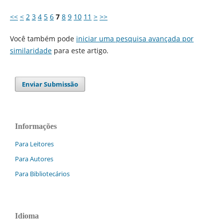
<<
<
2
3
4
5
6
7
8
9
10
11
>
>>
Você também pode
iniciar uma pesquisa avançada por
similaridade
para este artigo.
Enviar Submissão
Informações
Para Leitores
Para Autores
Para Bibliotecários
Idioma