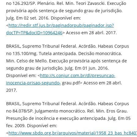
no 126.292/SP. Plenário. Rel. Min. Teori Zavascki. Execução
provisória após sentença de segundo grau de jurisdição.
Julg. Em 02 set. 2016. Disponível em:
<
http://redir.stf.jus.br/paginadorpub/paginador.jsp?
docTP=TP&docID=10964246
> Acesso em 28 abrl. 2017.
BRASIL, Supremo Tribunal Federal. Acórdão. Habeas Corpus
no 135.100/mg. Tutela antecipada. Decisão monocrática.
Min. Celso de Mello. Execução provisória após sentença de
segundo grau de jurisdição. Julg. Em 01 jun. 2016.
Disponível em: <
http://s.conjur.com.br/dl/presuncao-
inocencia-prisao-segundo-
grau.pdf> Acesso em 28 abrl.
2017.
BRASIL, Supremo Tribunal Federal. Acórdão. Habeas Corpus
no 84.078/SP. Julgamento monocrático. Rel. Min. Eros Grau.
Presunção de inocência e execução antencipada. Julg. Em 05
fev. 2009. Disponível em:
<
http://www.sbdp.org.br/arquivos/material/1958_23_bas_hc84