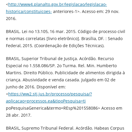
<
http://www4.planalto.gov.br/legislacao/legislacao-
historica/constituicoes-
anteriores-1>. Acesso em: 29 nov.
2016.
BRASIL. Lei no 13.105, 16 mar. 2015. Código de processo civil
e normas correlatas [livro eletrônico]. Brasília, DF. : Senado
Federal, 2015. (Coordenação de Edições Técnicas).
BRASIL, Superior Tribunal de Justiça. Acórdão. Recurso
Especial no 1.558.086/SP. 2o Turma. Rel. Min. Humberto
Martins. Direito Público. Publicidade de alimentos dirigida à
criança. Abusividade e venda casada. Julgado em 02 de
junho de 2016. Disponível em:
<
https://ww2.stj.jus.br/processo/pesquisa/?
aplicacao=processos.ea&tipoPesquisa=ti
poPesquisaGenerica&termo=REsp%201558086> Acesso em
28 abr. 2017.
BRASIL, Supremo Tribunal Federal. Acórdão. Habeas Corpus