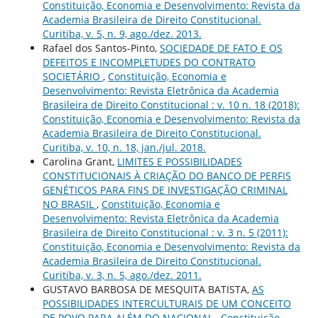
Constituição, Economia e Desenvolvimento: Revista da
Academia Brasileira de Direito Constitucional.
Curitiba, v. 5, n. 9, ago./dez. 2013.
Rafael dos Santos-Pinto,
SOCIEDADE DE FATO E OS
DEFEITOS E INCOMPLETUDES DO CONTRATO
SOCIETÁRIO
,
Constituição, Economia e
Desenvolvimento: Revista Eletrônica da Academia
Brasileira de Direito Constitucional : v. 10 n. 18 (2018):
Constituição, Economia e Desenvolvimento: Revista da
Academia Brasileira de Direito Constitucional.
Curitiba, v. 10, n. 18, jan./jul. 2018.
Carolina Grant,
LIMITES E POSSIBILIDADES
CONSTITUCIONAIS À CRIAÇÃO DO BANCO DE PERFIS
GENÉTICOS PARA FINS DE INVESTIGAÇÃO CRIMINAL
NO BRASIL
,
Constituição, Economia e
Desenvolvimento: Revista Eletrônica da Academia
Brasileira de Direito Constitucional : v. 3 n. 5 (2011):
Constituição, Economia e Desenvolvimento: Revista da
Academia Brasileira de Direito Constitucional.
Curitiba, v. 3, n. 5, ago./dez. 2011.
GUSTAVO BARBOSA DE MESQUITA BATISTA,
AS
POSSIBILIDADES INTERCULTURAIS DE UM CONCEITO
DE POVO PARA ALÉM DO NACIONAL
,
Constituição,