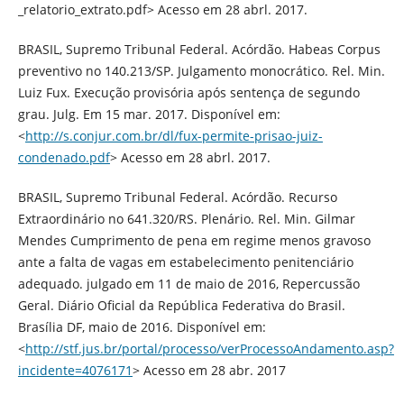
_relatorio_extrato.pdf> Acesso em 28 abrl. 2017.
BRASIL, Supremo Tribunal Federal. Acórdão. Habeas Corpus
preventivo no 140.213/SP. Julgamento monocrático. Rel. Min.
Luiz Fux. Execução provisória após sentença de segundo
grau. Julg. Em 15 mar. 2017. Disponível em:
<
http://s.conjur.com.br/dl/fux-permite-prisao-juiz-
condenado.pdf
> Acesso em 28 abrl. 2017.
BRASIL, Supremo Tribunal Federal. Acórdão. Recurso
Extraordinário no 641.320/RS. Plenário. Rel. Min. Gilmar
Mendes Cumprimento de pena em regime menos gravoso
ante a falta de vagas em estabelecimento penitenciário
adequado. julgado em 11 de maio de 2016, Repercussão
Geral. Diário Oficial da República Federativa do Brasil.
Brasília DF, maio de 2016. Disponível em:
<
http://stf.jus.br/portal/processo/verProcessoAndamento.asp?
incidente=4076171
> Acesso em 28 abr. 2017