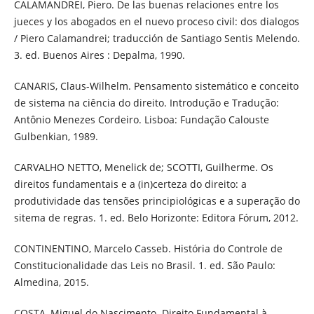
CALAMANDREI, Piero. De las buenas relaciones entre los
jueces y los abogados en el nuevo proceso civil: dos dialogos
/ Piero Calamandrei; traducción de Santiago Sentis Melendo.
3. ed. Buenos Aires : Depalma, 1990.
CANARIS, Claus-Wilhelm. Pensamento sistemático e conceito
de sistema na ciência do direito. Introdução e Tradução:
Antônio Menezes Cordeiro. Lisboa: Fundação Calouste
Gulbenkian, 1989.
CARVALHO NETTO, Menelick de; SCOTTI, Guilherme. Os
direitos fundamentais e a (in)certeza do direito: a
produtividade das tensões principiológicas e a superação do
sitema de regras. 1. ed. Belo Horizonte: Editora Fórum, 2012.
CONTINENTINO, Marcelo Casseb. História do Controle de
Constitucionalidade das Leis no Brasil. 1. ed. São Paulo:
Almedina, 2015.
COSTA, Miguel do Nascimento. Direito Fundamental à