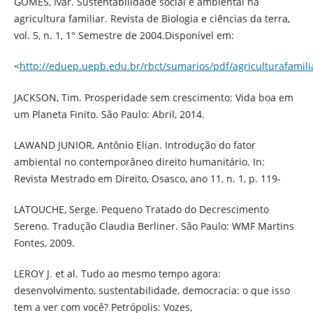
GOMES, Ivar. Sustentabilidade social e ambiental na
agricultura familiar. Revista de Biologia e ciências da terra,
vol. 5, n. 1, 1° Semestre de 2004.Disponível em:
<
http://eduep.uepb.edu.br/rbct/sumarios/pdf/agriculturafamili
JACKSON, Tim. Prosperidade sem crescimento: Vida boa em
um Planeta Finito. São Paulo: Abril, 2014.
LAWAND JUNIOR, Antônio Elian. Introdução do fator
ambiental no contemporâneo direito humanitário. In:
Revista Mestrado em Direito, Osasco, ano 11, n. 1, p. 119-
LATOUCHE, Serge. Pequeno Tratado do Decrescimento
Sereno. Tradução Claudia Berliner. São Paulo: WMF Martins
Fontes, 2009.
LEROY J. et al. Tudo ao mesmo tempo agora:
desenvolvimento, sustentabilidade, democracia: o que isso
tem a ver com você? Petrópolis: Vozes,