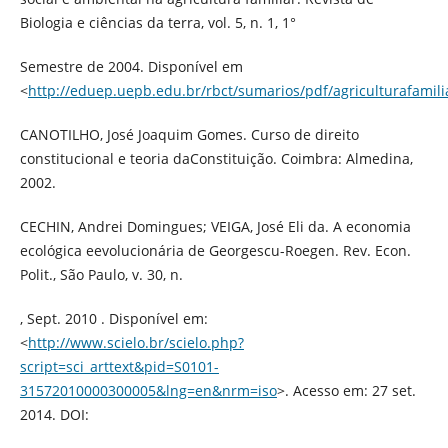
Biologia e ciências da terra, vol. 5, n. 1, 1°
Semestre de 2004. Disponível em
<
http://eduep.uepb.edu.br/rbct/sumarios/pdf/agriculturafamili
CANOTILHO, José Joaquim Gomes. Curso de direito
constitucional e teoria daConstituição. Coimbra: Almedina,
2002.
CECHIN, Andrei Domingues; VEIGA, José Eli da. A economia
ecológica eevolucionária de Georgescu-Roegen. Rev. Econ.
Polit., São Paulo, v. 30, n.
, Sept. 2010 . Disponível em:
<
http://www.scielo.br/scielo.php?
script=sci_arttext&pid=S0101-
31572010000300005&lng=en&nrm=iso
>. Acesso em: 27 set.
2014. DOI: