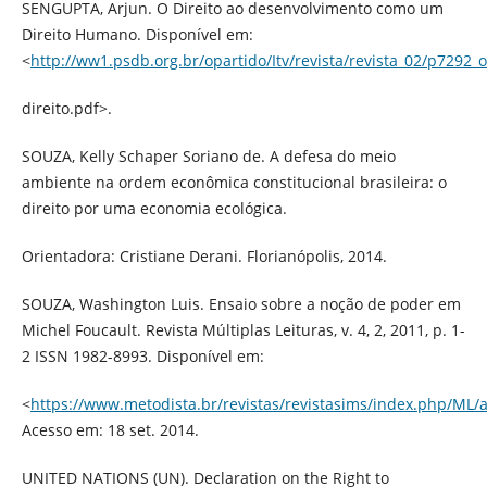
SENGUPTA, Arjun. O Direito ao desenvolvimento como um
Direito Humano. Disponível em:
<
http://ww1.psdb.org.br/opartido/Itv/revista/revista_02/p7292_o
direito.pdf>.
SOUZA, Kelly Schaper Soriano de. A defesa do meio
ambiente na ordem econômica constitucional brasileira: o
direito por uma economia ecológica.
Orientadora: Cristiane Derani. Florianópolis, 2014.
SOUZA, Washington Luis. Ensaio sobre a noção de poder em
Michel Foucault. Revista Múltiplas Leituras, v. 4, 2, 2011, p. 1-
2 ISSN 1982-8993. Disponível em:
<
https://www.metodista.br/revistas/revistasims/index.php/ML/a
Acesso em: 18 set. 2014.
UNITED NATIONS (UN). Declaration on the Right to