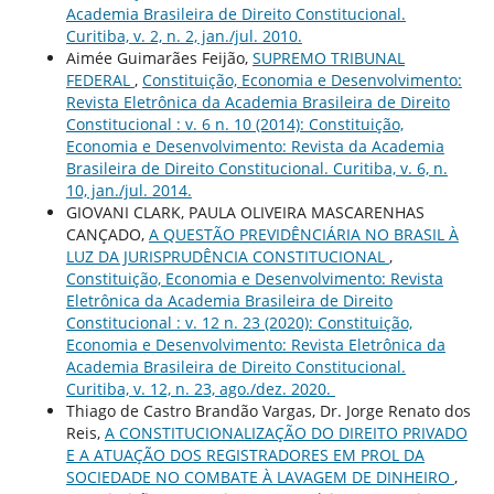
Academia Brasileira de Direito Constitucional.
Curitiba, v. 2, n. 2, jan./jul. 2010.
Aimée Guimarães Feijão,
SUPREMO TRIBUNAL
FEDERAL
,
Constituição, Economia e Desenvolvimento:
Revista Eletrônica da Academia Brasileira de Direito
Constitucional : v. 6 n. 10 (2014): Constituição,
Economia e Desenvolvimento: Revista da Academia
Brasileira de Direito Constitucional. Curitiba, v. 6, n.
10, jan./jul. 2014.
GIOVANI CLARK, PAULA OLIVEIRA MASCARENHAS
CANÇADO,
A QUESTÃO PREVIDÊNCIÁRIA NO BRASIL À
LUZ DA JURISPRUDÊNCIA CONSTITUCIONAL
,
Constituição, Economia e Desenvolvimento: Revista
Eletrônica da Academia Brasileira de Direito
Constitucional : v. 12 n. 23 (2020): Constituição,
Economia e Desenvolvimento: Revista Eletrônica da
Academia Brasileira de Direito Constitucional.
Curitiba, v. 12, n. 23, ago./dez. 2020.
Thiago de Castro Brandão Vargas, Dr. Jorge Renato dos
Reis,
A CONSTITUCIONALIZAÇÃO DO DIREITO PRIVADO
E A ATUAÇÃO DOS REGISTRADORES EM PROL DA
SOCIEDADE NO COMBATE À LAVAGEM DE DINHEIRO
,