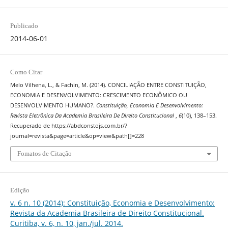
Publicado
2014-06-01
Como Citar
Melo Vilhena, L., & Fachin, M. (2014). CONCILIAÇÃO ENTRE CONSTITUIÇÃO,
ECONOMIA E DESENVOLVIMENTO: CRESCIMENTO ECONÔMICO OU
DESENVOLVIMENTO HUMANO?.
Constituição, Economia E Desenvolvimento:
Revista Eletrônica Da Academia Brasileira De Direito Constitucional
,
6
(10), 138–153.
Recuperado de https://abdconstojs.com.br/?
journal=revista&page=article&op=view&path[]=228
Fomatos de Citação
Edição
v. 6 n. 10 (2014): Constituição, Economia e Desenvolvimento:
Revista da Academia Brasileira de Direito Constitucional.
Curitiba, v. 6, n. 10, jan./jul. 2014.