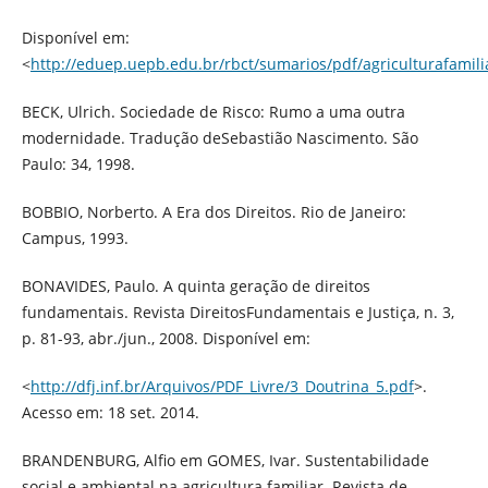
Disponível em:
<
http://eduep.uepb.edu.br/rbct/sumarios/pdf/agriculturafamili
BECK, Ulrich. Sociedade de Risco: Rumo a uma outra
modernidade. Tradução deSebastião Nascimento. São
Paulo: 34, 1998.
BOBBIO, Norberto. A Era dos Direitos. Rio de Janeiro:
Campus, 1993.
BONAVIDES, Paulo. A quinta geração de direitos
fundamentais. Revista DireitosFundamentais e Justiça, n. 3,
p. 81-93, abr./jun., 2008. Disponível em:
<
http://dfj.inf.br/Arquivos/PDF_Livre/3_Doutrina_5.pdf
>.
Acesso em: 18 set. 2014.
BRANDENBURG, Alfio em GOMES, Ivar. Sustentabilidade
social e ambiental na agricultura familiar. Revista de