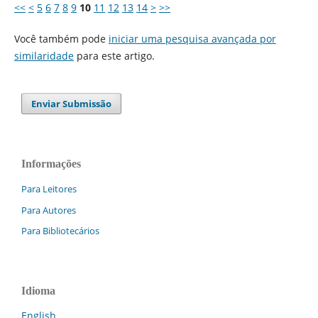
<<
<
5
6
7
8
9
10
11
12
13
14
>
>>
Você também pode
iniciar uma pesquisa avançada por
similaridade
para este artigo.
Enviar Submissão
Informações
Para Leitores
Para Autores
Para Bibliotecários
Idioma
English