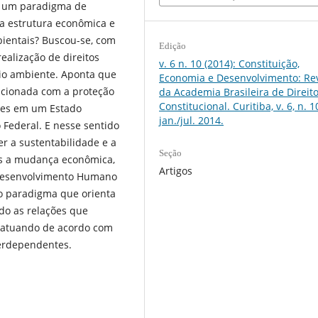
de um paradigma de
a estrutura econômica e
bientais? Buscou-se, com
Edição
realização de direitos
v. 6 n. 10 (2014): Constituição,
io ambiente. Aponta que
Economia e Desenvolvimento: Rev
acionada com a proteção
da Academia Brasileira de Direit
Constitucional. Curitiba, v. 6, n. 1
stes em um Estado
jan./jul. 2014.
 Federal. E nesse sentido
r a sustentabilidade e a
Seção
las a mudança econômica,
Artigos
 Desenvolvimento Humano
o paradigma que orienta
do as relações que
 atuando de acordo com
nterdependentes.