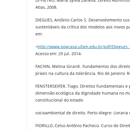
DI PIETRO, Maria Sylvia Zanella. Direito Administ
Atlas, 2008.
DIEGUES, Antônio Carlos S. Desenvolvimento sus
sustentáveis da crítica dos modelos aos novos p
em:
<
http://www.ppgcasa.ufam.edu.br/pdf/Diegues_
Acesso em: 29 jul. 2014.
FACHIN, Melina Girardi. Fundamentos dos direit
práxis na cultura da tolerância. Rio de Janeiro: 
FENSTERSEIFER, Tiago. Direitos Fundamentais e 
dimensão ecológica da dignidade humana no ma
constitucional do estado
socioambiental de direito. Porto Alegre: Livrari
FIORILLO, Celso Antônio Pacheco. Curso de Direit