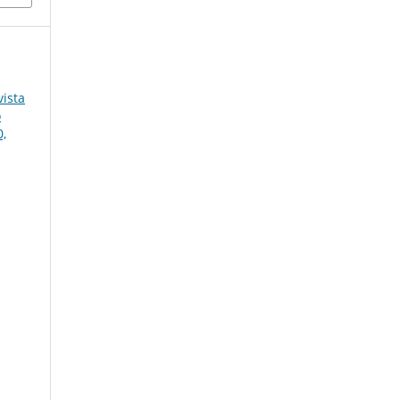
ista
o
0,