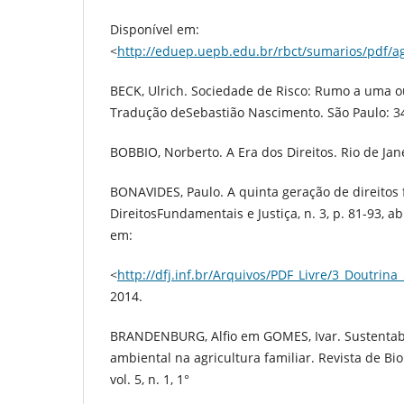
Disponível em:
<
http://eduep.uepb.edu.br/rbct/sumarios/pdf/ag
BECK, Ulrich. Sociedade de Risco: Rumo a uma 
Tradução deSebastião Nascimento. São Paulo: 34
BOBBIO, Norberto. A Era dos Direitos. Rio de Jan
BONAVIDES, Paulo. A quinta geração de direitos
DireitosFundamentais e Justiça, n. 3, p. 81-93, ab
em:
<
http://dfj.inf.br/Arquivos/PDF_Livre/3_Doutrina
2014.
BRANDENBURG, Alfio em GOMES, Ivar. Sustentabi
ambiental na agricultura familiar. Revista de Biol
vol. 5, n. 1, 1°