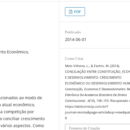
PDF
Publicado
2014-06-01
ento Econômico,
Como Citar
Melo Vilhena, L., & Fachin, M. (2014).
CONCILIAÇÃO ENTRE CONSTITUIÇÃO, EC
E DESENVOLVIMENTO: CRESCIMENTO
ECONÔMICO OU DESENVOLVIMENTO HUM
Constituição, Economia E Desenvolvimento: Re
Eletrônica Da Academia Brasileira De Direito
lacionados ao modo de
Constitucional
,
6
(10), 138–153. Recuperado 
 atual econômico,
https://abdconstojs.com.br/?
na competição por
journal=revista&page=article&op=view&pat
o conciliar crescimento
8
vários aspectos. Como
Fomatos de Citação