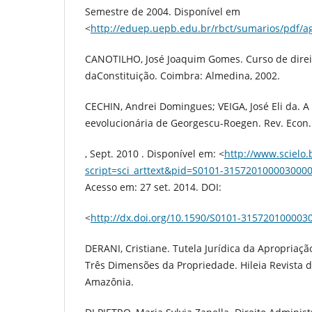
Semestre de 2004. Disponível em
<
http://eduep.uepb.edu.br/rbct/sumarios/pdf/ag
CANOTILHO, José Joaquim Gomes. Curso de direito
daConstituição. Coimbra: Almedina, 2002.
CECHIN, Andrei Domingues; VEIGA, José Eli da. A
eevolucionária de Georgescu-Roegen. Rev. Econ. Po
, Sept. 2010 . Disponível em: <
http://www.scielo.
script=sci_arttext&pid=S0101-31572010000300
Acesso em: 27 set. 2014. DOI:
<
http://dx.doi.org/10.1590/S0101-315720100003
DERANI, Cristiane. Tutela Jurídica da Apropriaç
Três Dimensões da Propriedade. Hileia Revista d
Amazônia.