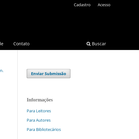
Cadastro
Acesso
de
Contato
Buscar
n.
Enviar Submissão
Informações
Para Leitores
Para Autores
Para Bibliotecários