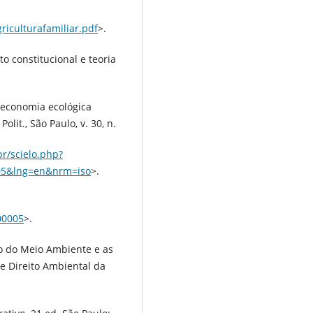
riculturafamiliar.pdf
>.
 constitucional e teoria
 economia ecológica
lit., São Paulo, v. 30, n.
br/scielo.php?
005&lng=en&nrm=iso
>.
00005
>.
ão do Meio Ambiente e as
e Direito Ambiental da