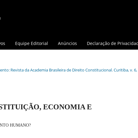
vos
Equipe Editorial
Anúncios
Declaração de Privacida
nto: Revista da Academia Brasileira de Direito Constitucional. Curitiba, v. 6, 
STITUIÇÃO, ECONOMIA E
ENTO HUMANO?