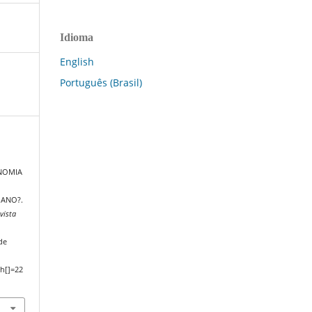
Idioma
English
Português (Brasil)
ONOMIA
ANO?.
vista
de
h[]=22