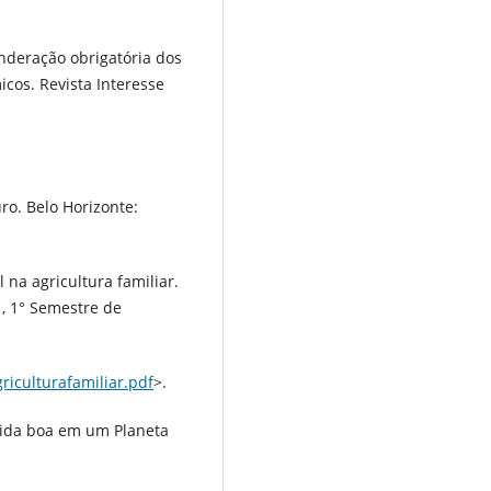
onderação obrigatória dos
icos. Revista Interesse
uro. Belo Horizonte:
 na agricultura familiar.
 1, 1° Semestre de
riculturafamiliar.pdf
>.
Vida boa em um Planeta