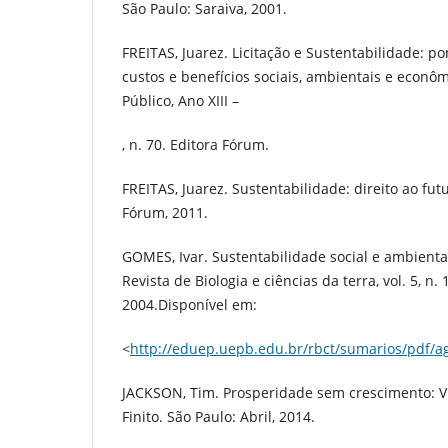
São Paulo: Saraiva, 2001.
FREITAS, Juarez. Licitação e Sustentabilidade: p
custos e benefícios sociais, ambientais e econôm
Público, Ano XIII –
, n. 70. Editora Fórum.
FREITAS, Juarez. Sustentabilidade: direito ao fut
Fórum, 2011.
GOMES, Ivar. Sustentabilidade social e ambiental
Revista de Biologia e ciências da terra, vol. 5, n.
2004.Disponível em:
<
http://eduep.uepb.edu.br/rbct/sumarios/pdf/ag
JACKSON, Tim. Prosperidade sem crescimento: 
Finito. São Paulo: Abril, 2014.