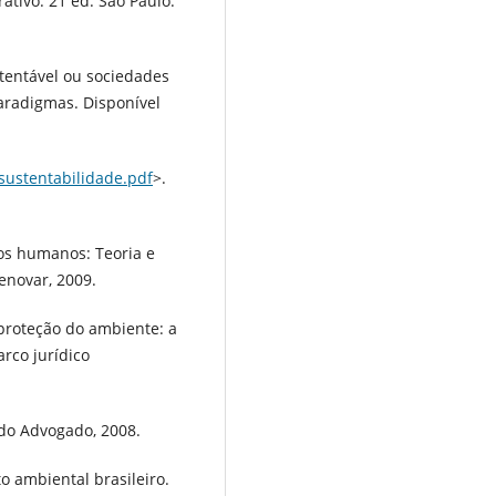
rativo. 21 ed. São Paulo:
tentável ou sociedades
aradigmas. Disponível
sustentabilidade.pdf
>.
os humanos: Teoria e
Renovar, 2009.
proteção do ambiente: a
rco jurídico
a do Advogado, 2008.
o ambiental brasileiro.