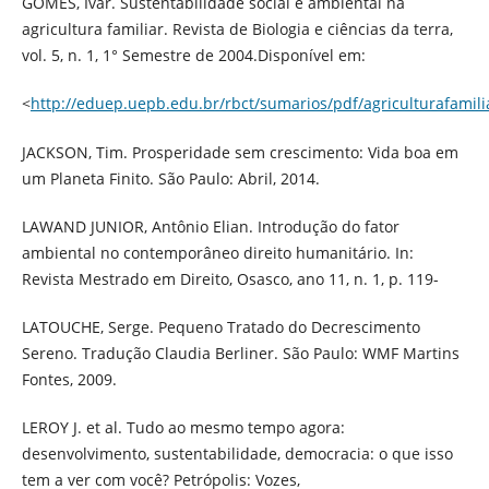
GOMES, Ivar. Sustentabilidade social e ambiental na
agricultura familiar. Revista de Biologia e ciências da terra,
vol. 5, n. 1, 1° Semestre de 2004.Disponível em:
<
http://eduep.uepb.edu.br/rbct/sumarios/pdf/agriculturafamili
JACKSON, Tim. Prosperidade sem crescimento: Vida boa em
um Planeta Finito. São Paulo: Abril, 2014.
LAWAND JUNIOR, Antônio Elian. Introdução do fator
ambiental no contemporâneo direito humanitário. In:
Revista Mestrado em Direito, Osasco, ano 11, n. 1, p. 119-
LATOUCHE, Serge. Pequeno Tratado do Decrescimento
Sereno. Tradução Claudia Berliner. São Paulo: WMF Martins
Fontes, 2009.
LEROY J. et al. Tudo ao mesmo tempo agora:
desenvolvimento, sustentabilidade, democracia: o que isso
tem a ver com você? Petrópolis: Vozes,