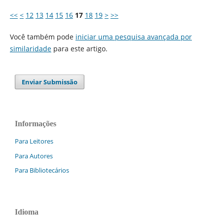
<<
<
12
13
14
15
16
17
18
19
>
>>
Você também pode
iniciar uma pesquisa avançada por
similaridade
para este artigo.
Enviar Submissão
Informações
Para Leitores
Para Autores
Para Bibliotecários
Idioma