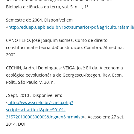
Biologia e ciências da terra, vol. 5, n. 1, 1°
Semestre de 2004. Disponível em
<
http://eduep.uepb.edu.br/rbct/sumarios/pdf/agriculturafamili
CANOTILHO, José Joaquim Gomes. Curso de direito
constitucional e teoria daConstituição. Coimbra: Almedina,
2002.
CECHIN, Andrei Domingues; VEIGA, José Eli da. A economia
ecológica eevolucionária de Georgescu-Roegen. Rev. Econ.
Polit., São Paulo, v. 30, n.
, Sept. 2010 . Disponível em:
<
http://www.scielo.br/scielo.php?
script=sci_arttext&pid=S0101-
31572010000300005&lng=en&nrm=iso
>. Acesso em: 27 set.
2014. DOI: