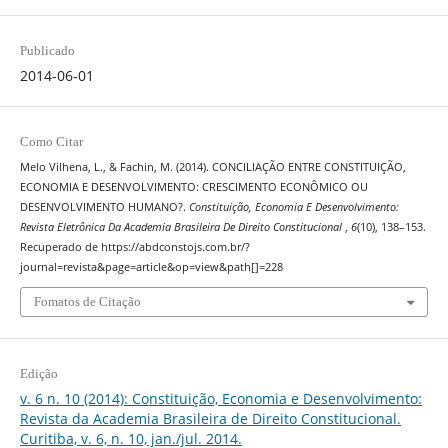
Publicado
2014-06-01
Como Citar
Melo Vilhena, L., & Fachin, M. (2014). CONCILIAÇÃO ENTRE CONSTITUIÇÃO,
ECONOMIA E DESENVOLVIMENTO: CRESCIMENTO ECONÔMICO OU
DESENVOLVIMENTO HUMANO?.
Constituição, Economia E Desenvolvimento:
Revista Eletrônica Da Academia Brasileira De Direito Constitucional
,
6
(10), 138–153.
Recuperado de https://abdconstojs.com.br/?
journal=revista&page=article&op=view&path[]=228
Fomatos de Citação
Edição
v. 6 n. 10 (2014): Constituição, Economia e Desenvolvimento:
Revista da Academia Brasileira de Direito Constitucional.
Curitiba, v. 6, n. 10, jan./jul. 2014.