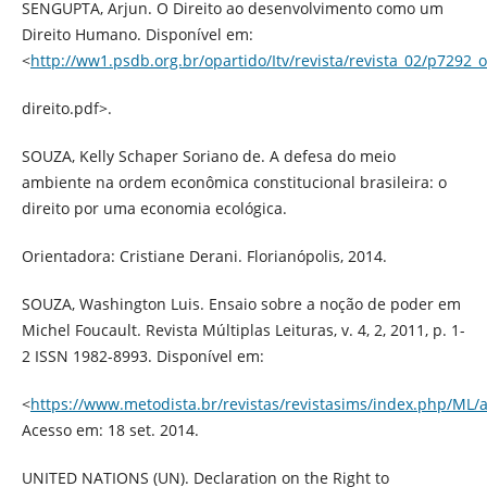
SENGUPTA, Arjun. O Direito ao desenvolvimento como um
Direito Humano. Disponível em:
<
http://ww1.psdb.org.br/opartido/Itv/revista/revista_02/p7292_o
direito.pdf>.
SOUZA, Kelly Schaper Soriano de. A defesa do meio
ambiente na ordem econômica constitucional brasileira: o
direito por uma economia ecológica.
Orientadora: Cristiane Derani. Florianópolis, 2014.
SOUZA, Washington Luis. Ensaio sobre a noção de poder em
Michel Foucault. Revista Múltiplas Leituras, v. 4, 2, 2011, p. 1-
2 ISSN 1982-8993. Disponível em:
<
https://www.metodista.br/revistas/revistasims/index.php/ML/a
Acesso em: 18 set. 2014.
UNITED NATIONS (UN). Declaration on the Right to