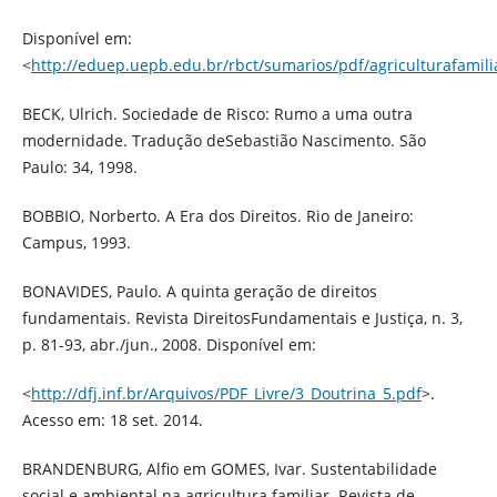
Disponível em:
<
http://eduep.uepb.edu.br/rbct/sumarios/pdf/agriculturafamili
BECK, Ulrich. Sociedade de Risco: Rumo a uma outra
modernidade. Tradução deSebastião Nascimento. São
Paulo: 34, 1998.
BOBBIO, Norberto. A Era dos Direitos. Rio de Janeiro:
Campus, 1993.
BONAVIDES, Paulo. A quinta geração de direitos
fundamentais. Revista DireitosFundamentais e Justiça, n. 3,
p. 81-93, abr./jun., 2008. Disponível em:
<
http://dfj.inf.br/Arquivos/PDF_Livre/3_Doutrina_5.pdf
>.
Acesso em: 18 set. 2014.
BRANDENBURG, Alfio em GOMES, Ivar. Sustentabilidade
social e ambiental na agricultura familiar. Revista de