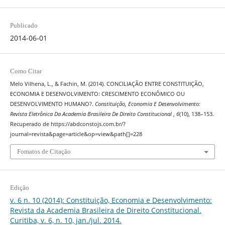
Publicado
2014-06-01
Como Citar
Melo Vilhena, L., & Fachin, M. (2014). CONCILIAÇÃO ENTRE CONSTITUIÇÃO,
ECONOMIA E DESENVOLVIMENTO: CRESCIMENTO ECONÔMICO OU
DESENVOLVIMENTO HUMANO?.
Constituição, Economia E Desenvolvimento:
Revista Eletrônica Da Academia Brasileira De Direito Constitucional
,
6
(10), 138–153.
Recuperado de https://abdconstojs.com.br/?
journal=revista&page=article&op=view&path[]=228
Fomatos de Citação
Edição
v. 6 n. 10 (2014): Constituição, Economia e Desenvolvimento:
Revista da Academia Brasileira de Direito Constitucional.
Curitiba, v. 6, n. 10, jan./jul. 2014.