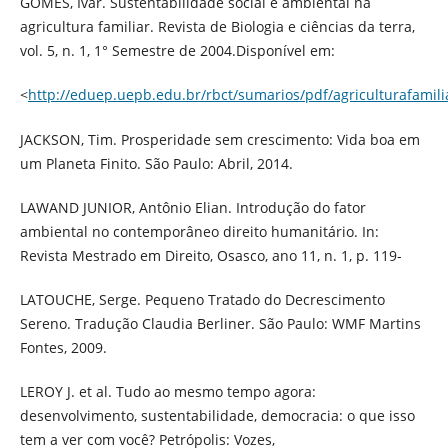
GOMES, Ivar. Sustentabilidade social e ambiental na
agricultura familiar. Revista de Biologia e ciências da terra,
vol. 5, n. 1, 1° Semestre de 2004.Disponível em:
<
http://eduep.uepb.edu.br/rbct/sumarios/pdf/agriculturafamili
JACKSON, Tim. Prosperidade sem crescimento: Vida boa em
um Planeta Finito. São Paulo: Abril, 2014.
LAWAND JUNIOR, Antônio Elian. Introdução do fator
ambiental no contemporâneo direito humanitário. In:
Revista Mestrado em Direito, Osasco, ano 11, n. 1, p. 119-
LATOUCHE, Serge. Pequeno Tratado do Decrescimento
Sereno. Tradução Claudia Berliner. São Paulo: WMF Martins
Fontes, 2009.
LEROY J. et al. Tudo ao mesmo tempo agora:
desenvolvimento, sustentabilidade, democracia: o que isso
tem a ver com você? Petrópolis: Vozes,