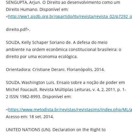
SENGUPTA, Arjun. O Direito ao desenvolvimento como um
Direito Humano. Disponível em:
<
http://ww1.psdb.org.br/opartido/Itv/revista/revista_02/p7292_o
direito.pdf>.
SOUZA, Kelly Schaper Soriano de. A defesa do meio
ambiente na ordem econômica constitucional brasileira: o
direito por uma economia ecológica.
Orientadora: Cristiane Derani. Florianópolis, 2014.
SOUZA, Washington Luis. Ensaio sobre a noção de poder em
Michel Foucault. Revista Múltiplas Leituras, v. 4, 2, 2011, p. 1-
2 ISSN 1982-8993. Disponível em:
<
https://www.metodista.br/revistas/revistasims/index.php/ML/a
Acesso em: 18 set. 2014.
UNITED NATIONS (UN). Declaration on the Right to