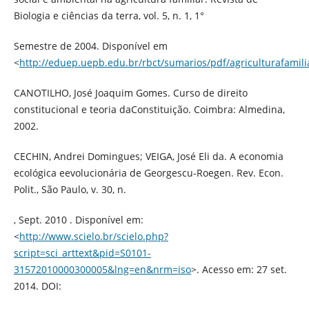
Biologia e ciências da terra, vol. 5, n. 1, 1°
Semestre de 2004. Disponível em
<
http://eduep.uepb.edu.br/rbct/sumarios/pdf/agriculturafamili
CANOTILHO, José Joaquim Gomes. Curso de direito
constitucional e teoria daConstituição. Coimbra: Almedina,
2002.
CECHIN, Andrei Domingues; VEIGA, José Eli da. A economia
ecológica eevolucionária de Georgescu-Roegen. Rev. Econ.
Polit., São Paulo, v. 30, n.
, Sept. 2010 . Disponível em:
<
http://www.scielo.br/scielo.php?
script=sci_arttext&pid=S0101-
31572010000300005&lng=en&nrm=iso
>. Acesso em: 27 set.
2014. DOI: