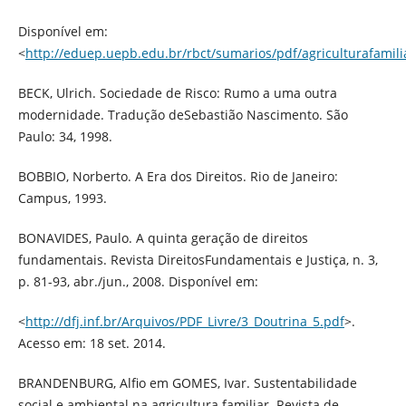
Disponível em:
<
http://eduep.uepb.edu.br/rbct/sumarios/pdf/agriculturafamili
BECK, Ulrich. Sociedade de Risco: Rumo a uma outra
modernidade. Tradução deSebastião Nascimento. São
Paulo: 34, 1998.
BOBBIO, Norberto. A Era dos Direitos. Rio de Janeiro:
Campus, 1993.
BONAVIDES, Paulo. A quinta geração de direitos
fundamentais. Revista DireitosFundamentais e Justiça, n. 3,
p. 81-93, abr./jun., 2008. Disponível em:
<
http://dfj.inf.br/Arquivos/PDF_Livre/3_Doutrina_5.pdf
>.
Acesso em: 18 set. 2014.
BRANDENBURG, Alfio em GOMES, Ivar. Sustentabilidade
social e ambiental na agricultura familiar. Revista de