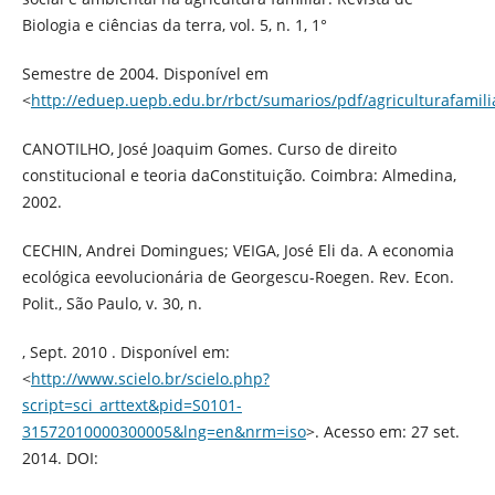
Biologia e ciências da terra, vol. 5, n. 1, 1°
Semestre de 2004. Disponível em
<
http://eduep.uepb.edu.br/rbct/sumarios/pdf/agriculturafamili
CANOTILHO, José Joaquim Gomes. Curso de direito
constitucional e teoria daConstituição. Coimbra: Almedina,
2002.
CECHIN, Andrei Domingues; VEIGA, José Eli da. A economia
ecológica eevolucionária de Georgescu-Roegen. Rev. Econ.
Polit., São Paulo, v. 30, n.
, Sept. 2010 . Disponível em:
<
http://www.scielo.br/scielo.php?
script=sci_arttext&pid=S0101-
31572010000300005&lng=en&nrm=iso
>. Acesso em: 27 set.
2014. DOI: