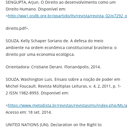
SENGUPTA, Arjun. O Direito ao desenvolvimento como um
Direito Humano. Disponível em:
<
http://ww1.psdb.org.br/opartido/Itv/revista/revista_02/p7292_o
direito.pdf>.
SOUZA, Kelly Schaper Soriano de. A defesa do meio
ambiente na ordem econômica constitucional brasileira: o
direito por uma economia ecológica.
Orientadora: Cristiane Derani. Florianópolis, 2014.
SOUZA, Washington Luis. Ensaio sobre a noção de poder em
Michel Foucault. Revista Múltiplas Leituras, v. 4, 2, 2011, p. 1-
2 ISSN 1982-8993. Disponível em:
<
https://www.metodista.br/revistas/revistasims/index.php/ML/a
Acesso em: 18 set. 2014.
UNITED NATIONS (UN). Declaration on the Right to