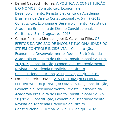
Daniel Capecchi Nunes,
A POLÍTICA, A CONSTITUIÇÃO
E O NOMOS
,
Constituição, Economia e
Desenvolvimento: Revista Eletrônica da Academia
Brasileira de Direito Constitucional : v. 5 n. 9 (2013):
Constituição, Economia e Desenvolvimento: Revista da
Academia Brasileira de Direito Constitucional.
Curitiba, v. 5, n. 9, ago./dez. 2013.
Gilmar Ferreira Mendes, José S. Carvalho Filho,
OS
EFEITOS DA DECISÃO DE INCONSTITUCIONALIDADE DO
STF EM CONTROLE INCIDENTAL
,
Constituição,
Economia e Desenvolvimento: Revista Eletrônica da
Academia Brasileira de Direito Constitucional : v. 11 n.
20 (2019): Constituição, Economia e Desenvolvimento:
Revista da Academia Brasileira de Direito
Constitucional. Curitiba, v. 11, n. 20, jan./jul. 2019.
Lorenice Freire Davies,
A A CULTURA (NEO)LIBERAL E A
EFETIVIDADE DA JURISDIÇÃO AMBIENTAL
,
Constituição,
Economia e Desenvolvimento: Revista Eletrônica da
Academia Brasileira de Direito Constitucional : v. 6 n.
10 (2014): Constituição, Economia e Desenvolvimento:
Revista da Academia Brasileira de Direito
Constitucional. Curitiba, v. 6, n. 10, jan./jul. 2014.