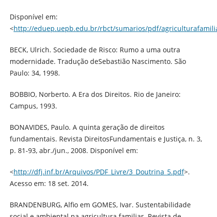
Disponível em:
<
http://eduep.uepb.edu.br/rbct/sumarios/pdf/agriculturafamili
BECK, Ulrich. Sociedade de Risco: Rumo a uma outra
modernidade. Tradução deSebastião Nascimento. São
Paulo: 34, 1998.
BOBBIO, Norberto. A Era dos Direitos. Rio de Janeiro:
Campus, 1993.
BONAVIDES, Paulo. A quinta geração de direitos
fundamentais. Revista DireitosFundamentais e Justiça, n. 3,
p. 81-93, abr./jun., 2008. Disponível em:
<
http://dfj.inf.br/Arquivos/PDF_Livre/3_Doutrina_5.pdf
>.
Acesso em: 18 set. 2014.
BRANDENBURG, Alfio em GOMES, Ivar. Sustentabilidade
social e ambiental na agricultura familiar. Revista de