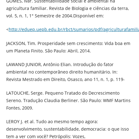
GOMES, Ivar. Sustentabilidade social e ambiental na
agricultura familiar. Revista de Biologia e ciências da terra,
vol. 5, n. 1, 1° Semestre de 2004.Disponível em:
<
http://eduep.uepb.edu.br/rbct/sumarios/pdf/agriculturafamili
JACKSON, Tim. Prosperidade sem crescimento: Vida boa em
um Planeta Finito. São Paulo: Abril, 2014.
LAWAND JUNIOR, Antônio Elian. Introdução do fator
ambiental no contemporâneo direito humanitário. In:
Revista Mestrado em Direito, Osasco, ano 11, n. 1, p. 119-
LATOUCHE, Serge. Pequeno Tratado do Decrescimento
Sereno. Tradução Claudia Berliner. São Paulo: WMF Martins
Fontes, 2009.
LEROY J. et al. Tudo ao mesmo tempo agora:
desenvolvimento, sustentabilidade, democracia: o que isso
tem a ver com você? Petrópolis: Vozes,