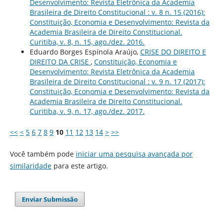
Desenvolvimento: Revista Eletrônica da Academia
Brasileira de Direito Constitucional : v. 8 n. 15 (2016):
Constituição, Economia e Desenvolvimento: Revista da
Academia Brasileira de Direito Constitucional.
Curitiba, v. 8, n. 15, ago./dez. 2016.
Eduardo Borges Espínola Araújo,
CRISE DO DIREITO E
DIREITO DA CRISE
,
Constituição, Economia e
Desenvolvimento: Revista Eletrônica da Academia
Brasileira de Direito Constitucional : v. 9 n. 17 (2017):
Constituição, Economia e Desenvolvimento: Revista da
Academia Brasileira de Direito Constitucional.
Curitiba, v. 9, n. 17, ago./dez. 2017.
<<
<
5
6
7
8
9
10
11
12
13
14
>
>>
Você também pode
iniciar uma pesquisa avançada por
similaridade
para este artigo.
Enviar Submissão