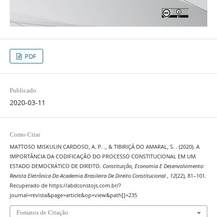
PDF
Publicado
2020-03-11
Como Citar
MATTOSO MISKULIN CARDOSO, A. P. ., & TIBIRIÇÁ DO AMARAL, S. . (2020). A
IMPORTÂNCIA DA CODIFICAÇÃO DO PROCESSO CONSTITUCIONAL EM UM
ESTADO DEMOCRÁTICO DE DIREITO.
Constituição, Economia E Desenvolvimento:
Revista Eletrônica Da Academia Brasileira De Direito Constitucional
,
12
(22), 81–101.
Recuperado de https://abdconstojs.com.br/?
journal=revista&page=article&op=view&path[]=235
Fomatos de Citação