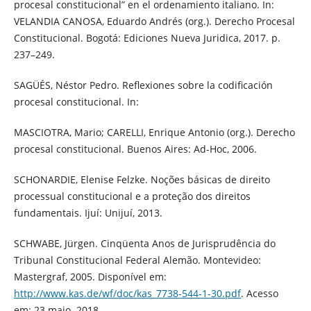
procesal constitucional” en el ordenamiento italiano. In:
VELANDIA CANOSA, Eduardo Andrés (org.). Derecho Procesal
Constitucional. Bogotá: Ediciones Nueva Juridica, 2017. p.
237–249.
SAGÜÉS, Néstor Pedro. Reflexiones sobre la codificación
procesal constitucional. In:
MASCIOTRA, Mario; CARELLI, Enrique Antonio (org.). Derecho
procesal constitucional. Buenos Aires: Ad-Hoc, 2006.
SCHONARDIE, Elenise Felzke. Noções básicas de direito
processual constitucional e a proteção dos direitos
fundamentais. Ijuí: Unijuí, 2013.
SCHWABE, Jürgen. Cinqüenta Anos de Jurisprudência do
Tribunal Constitucional Federal Alemão. Montevideo:
Mastergraf, 2005. Disponível em:
http://www.kas.de/wf/doc/kas_7738-544-1-30.pdf
. Acesso
em: 23 maio. 2018.