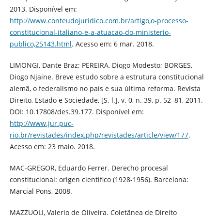
2013. Disponível em:
http://www.conteudojuridico.com.br/artigo,o-processo-
constitucional-italiano-e-a-atuacao-do-ministerio-
publico,25143.html
. Acesso em: 6 mar. 2018.
LIMONGI, Dante Braz; PEREIRA, Diogo Modesto; BORGES,
Diogo Njaine. Breve estudo sobre a estrutura constitucional
alemã, o federalismo no país e sua última reforma. Revista
Direito, Estado e Sociedade, [S. l.], v. 0, n. 39, p. 52–81, 2011.
DOI: 10.17808/des.39.177. Disponível em:
http://www.jur.puc-
rio.br/revistades/index.php/revistades/article/view/177
.
Acesso em: 23 maio. 2018.
MAC-GREGOR, Eduardo Ferrer. Derecho procesal
constitucional: origen científico (1928-1956). Barcelona:
Marcial Pons, 2008.
MAZZUOLI, Valerio de Oliveira. Coletânea de Direito