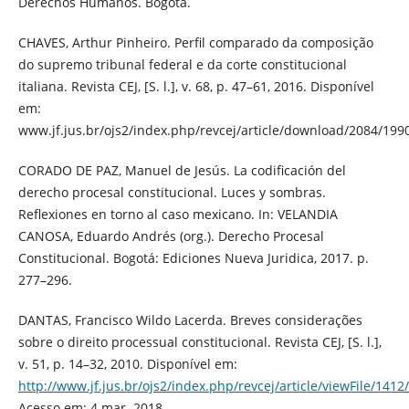
Derechos Humanos. Bogotá.
CHAVES, Arthur Pinheiro. Perfil comparado da composição
do supremo tribunal federal e da corte constitucional
italiana. Revista CEJ, [S. l.], v. 68, p. 47–61, 2016. Disponível
em:
www.jf.jus.br/ojs2/index.php/revcej/article/download/2084/199
CORADO DE PAZ, Manuel de Jesús. La codificación del
derecho procesal constitucional. Luces y sombras.
Reflexiones en torno al caso mexicano. In: VELANDIA
CANOSA, Eduardo Andrés (org.). Derecho Procesal
Constitucional. Bogotá: Ediciones Nueva Juridica, 2017. p.
277–296.
DANTAS, Francisco Wildo Lacerda. Breves considerações
sobre o direito processual constitucional. Revista CEJ, [S. l.],
v. 51, p. 14–32, 2010. Disponível em:
http://www.jf.jus.br/ojs2/index.php/revcej/article/viewFile/1412
Acesso em: 4 mar. 2018.