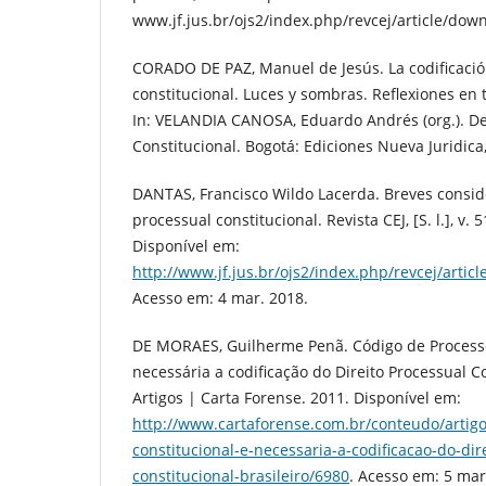
www.jf.jus.br/ojs2/index.php/revcej/article/dow
CORADO DE PAZ, Manuel de Jesús. La codificació
constitucional. Luces y sombras. Reflexiones en 
In: VELANDIA CANOSA, Eduardo Andrés (org.). D
Constitucional. Bogotá: Ediciones Nueva Juridica
DANTAS, Francisco Wildo Lacerda. Breves consid
processual constitucional. Revista CEJ, [S. l.], v. 
Disponível em:
http://www.jf.jus.br/ojs2/index.php/revcej/artic
Acesso em: 4 mar. 2018.
DE MORAES, Guilherme Penã. Código de Processo
necessária a codificação do Direito Processual Co
Artigos | Carta Forense. 2011. Disponível em:
http://www.cartaforense.com.br/conteudo/artig
constitucional-e-necessaria-a-codificacao-do-dir
constitucional-brasileiro/6980
. Acesso em: 5 mar