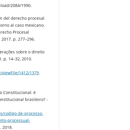
nload/2084/1990.
n del derecho procesal
torno al caso mexicano.
erecho Procesal
, 2017. p. 277–296.
erações sobre o direito
51, p. 14–32, 2010.
le/viewFile/1412/1379
.
 Constitucional: é
nstitucional brasileiro? -
os/codigo-de-processo-
eito-processual-
. 2018.