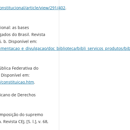
onstitucional/article/view/291/402
.
ional: as bases
ados do Brasil. Revista
16. b. Disponível em:
entacao_e_divulgacao/doc_biblioteca/bibli_servicos_produtos/bib
ública Federativa do
8. Disponível em:
o/constituicao.htm
.
icano de Derechos
composição do supremo
Revista CEJ, [S. l.], v. 68,