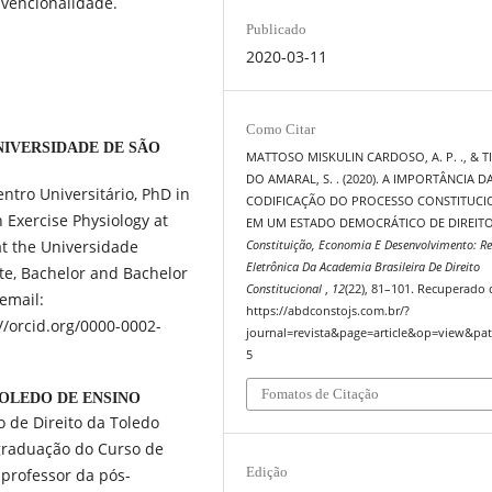
vencionalidade.
Publicado
2020-03-11
Como Citar
NIVERSIDADE DE SÃO
MATTOSO MISKULIN CARDOSO, A. P. ., & TI
DO AMARAL, S. . (2020). A IMPORTÂNCIA D
ntro Universitário, PhD in
CODIFICAÇÃO DO PROCESSO CONSTITUCI
n Exercise Physiology at
EM UM ESTADO DEMOCRÁTICO DE DIREITO
at the Universidade
Constituição, Economia E Desenvolvimento: Re
Eletrônica Da Academia Brasileira De Direito
te, Bachelor and Bachelor
Constitucional
,
12
(22), 81–101. Recuperado 
 email:
https://abdconstojs.com.br/?
/orcid.org/0000-0002-
journal=revista&page=article&op=view&pat
5
Fomatos de Citação
TOLEDO DE ENSINO
 de Direito da Toledo
 graduação do Curso de
Edição
 professor da pós-