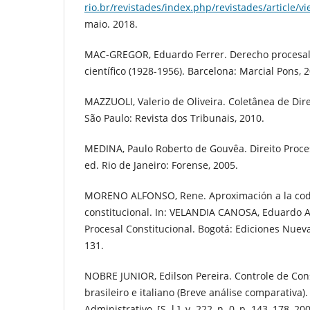
rio.br/revistades/index.php/revistades/article/v
maio. 2018.
MAC-GREGOR, Eduardo Ferrer. Derecho procesal 
científico (1928-1956). Barcelona: Marcial Pons, 
MAZZUOLI, Valerio de Oliveira. Coletânea de Direi
São Paulo: Revista dos Tribunais, 2010.
MEDINA, Paulo Roberto de Gouvêa. Direito Proces
ed. Rio de Janeiro: Forense, 2005.
MORENO ALFONSO, Rene. Aproximación a la codi
constitucional. In: VELANDIA CANOSA, Eduardo A
Procesal Constitucional. Bogotá: Ediciones Nueva 
131.
NOBRE JUNIOR, Edilson Pereira. Controle de Con
brasileiro e italiano (Breve análise comparativa).
Administrativo, [S. l.], v. 222, n. 0, p. 143–178, 20