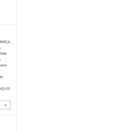
BIRIÇÁ
A
ONAL
.
vista
de
h[]=23