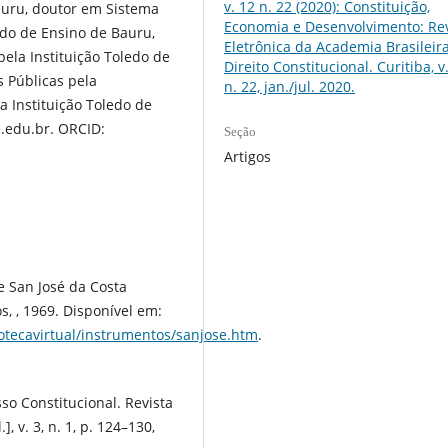
v. 12 n. 22 (2020): Constituição,
auru, doutor em Sistema
Economia e Desenvolvimento: Rev
edo de Ensino de Bauru,
Eletrônica da Academia Brasileir
ela Instituição Toledo de
Direito Constitucional. Curitiba, v.
 Públicas pela
n. 22, jan./jul. 2020.
a Instituição Toledo de
.edu.br. ORCID:
Seção
Artigos
 San José da Costa
, , 1969. Disponível em:
otecavirtual/instrumentos/sanjose.htm
.
so Constitucional. Revista
], v. 3, n. 1, p. 124–130,