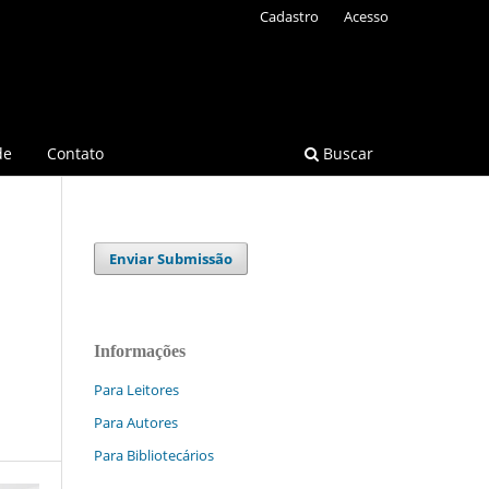
Cadastro
Acesso
de
Contato
Buscar
Enviar Submissão
Informações
Para Leitores
Para Autores
Para Bibliotecários