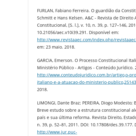
FURLAN, Fabiano Ferreira. O guardião da Constit
Schmitt e Hans Kelsen. A&C - Revista de Direito 
Constitucional, [S. l.], v. 10, n. 39, p. 127–146, 20
10.21056/aec.v10i39.291. Disponível em:
http://www.revistaaec.com/index.php/revistaaec/
em: 23 maio. 2018.
GARCIA, Emerson. O Processo Constitucional Ital
Ministério Público - Artigos - Conteúdo Jurídico.
http://www.conteudojuridico.com.br/artigo,o-pro
italiano-e-a-atuacao-do-ministerio-publico,2514
2018.
LIMONGI, Dante Braz; PEREIRA, Diogo Modesto; 
Breve estudo sobre a estrutura constitucional a
país e sua última reforma. Revista Direito, Estado e
n. 39, p. 52–81, 2011. DOI: 10.17808/des.39.177.
http://www.jur.puc-