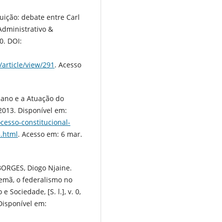
uição: debate entre Carl
Administrativo &
10. DOI:
article/view/291
. Acesso
iano e a Atuação do
 2013. Disponível em:
cesso-constitucional-
3.html
. Acesso em: 6 mar.
BORGES, Diogo Njaine.
lemã, o federalismo no
 Sociedade, [S. l.], v. 0,
 Disponível em: