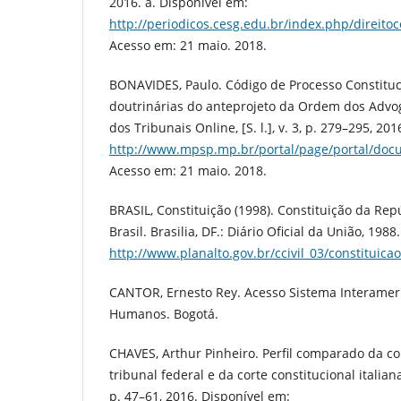
2016. a. Disponível em:
http://periodicos.cesg.edu.br/index.php/direitoc
Acesso em: 21 maio. 2018.
BONAVIDES, Paulo. Código de Processo Constituc
doutrinárias do anteprojeto da Ordem dos Advog
dos Tribunais Online, [S. l.], v. 3, p. 279–295, 20
http://www.mpsp.mp.br/portal/page/portal/docum
Acesso em: 21 maio. 2018.
BRASIL, Constituição (1998). Constituição da Rep
Brasil. Brasilia, DF.: Diário Oficial da União, 198
http://www.planalto.gov.br/ccivil_03/constituica
CANTOR, Ernesto Rey. Acesso Sistema Interamer
Humanos. Bogotá.
CHAVES, Arthur Pinheiro. Perfil comparado da 
tribunal federal e da corte constitucional italiana. 
p. 47–61, 2016. Disponível em: