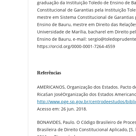
graduação da Instituição Toledo de Ensino de B
Constitucional de Garantias pela Instituição Tol
mestre em Sistema Constitucional de Garantias p
Ensino de Bauru, mestre em Direito das Relações
Universidade de Marília, bacharel em Direito pel
Ensino de Bauru, e-mail: sergio@toledoprudente
https://orcid.org/0000-0001-7264-4559
Referências
AMERICANOS, Organização dos Estados. Pacto de
RicaSan JoséOrganização dos Estados Americanos
http://www.pge.sp.gov.br/centrodeestudos/bibli
Acesso em: 26 jun. 2018.
BONAVIDES, Paulo. O Código Brasileiro de Proces
Brasileira de Direito Constitucional Aplicado, [S. l.