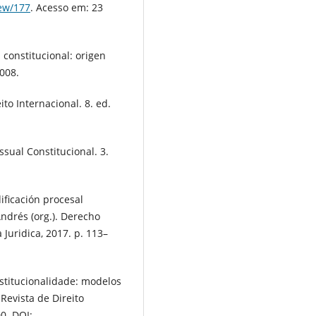
iew/177
. Acesso em: 23
constitucional: origen
2008.
to Internacional. 8. ed.
sual Constitucional. 3.
ficación procesal
ndrés (org.). Derecho
Juridica, 2017. p. 113–
stitucionalidade: modelos
 Revista de Direito
00. DOI: