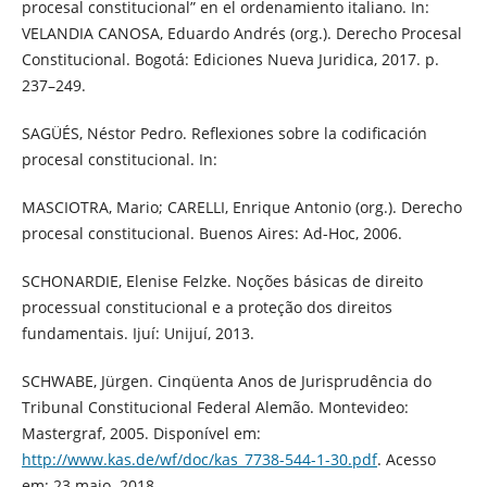
procesal constitucional” en el ordenamiento italiano. In:
VELANDIA CANOSA, Eduardo Andrés (org.). Derecho Procesal
Constitucional. Bogotá: Ediciones Nueva Juridica, 2017. p.
237–249.
SAGÜÉS, Néstor Pedro. Reflexiones sobre la codificación
procesal constitucional. In:
MASCIOTRA, Mario; CARELLI, Enrique Antonio (org.). Derecho
procesal constitucional. Buenos Aires: Ad-Hoc, 2006.
SCHONARDIE, Elenise Felzke. Noções básicas de direito
processual constitucional e a proteção dos direitos
fundamentais. Ijuí: Unijuí, 2013.
SCHWABE, Jürgen. Cinqüenta Anos de Jurisprudência do
Tribunal Constitucional Federal Alemão. Montevideo:
Mastergraf, 2005. Disponível em:
http://www.kas.de/wf/doc/kas_7738-544-1-30.pdf
. Acesso
em: 23 maio. 2018.