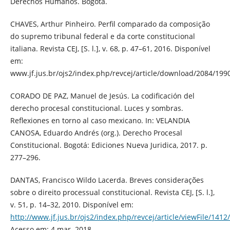
Derechos Humanos. Bogotá.
CHAVES, Arthur Pinheiro. Perfil comparado da composição
do supremo tribunal federal e da corte constitucional
italiana. Revista CEJ, [S. l.], v. 68, p. 47–61, 2016. Disponível
em:
www.jf.jus.br/ojs2/index.php/revcej/article/download/2084/199
CORADO DE PAZ, Manuel de Jesús. La codificación del
derecho procesal constitucional. Luces y sombras.
Reflexiones en torno al caso mexicano. In: VELANDIA
CANOSA, Eduardo Andrés (org.). Derecho Procesal
Constitucional. Bogotá: Ediciones Nueva Juridica, 2017. p.
277–296.
DANTAS, Francisco Wildo Lacerda. Breves considerações
sobre o direito processual constitucional. Revista CEJ, [S. l.],
v. 51, p. 14–32, 2010. Disponível em:
http://www.jf.jus.br/ojs2/index.php/revcej/article/viewFile/1412
Acesso em: 4 mar. 2018.