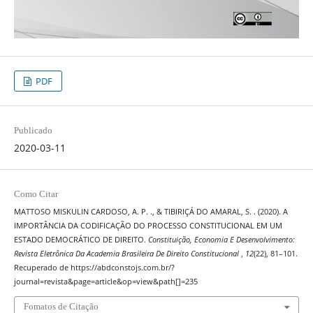
PDF
Publicado
2020-03-11
Como Citar
MATTOSO MISKULIN CARDOSO, A. P. ., & TIBIRIÇÁ DO AMARAL, S. . (2020). A
IMPORTÂNCIA DA CODIFICAÇÃO DO PROCESSO CONSTITUCIONAL EM UM
ESTADO DEMOCRÁTICO DE DIREITO.
Constituição, Economia E Desenvolvimento:
Revista Eletrônica Da Academia Brasileira De Direito Constitucional
,
12
(22), 81–101.
Recuperado de https://abdconstojs.com.br/?
journal=revista&page=article&op=view&path[]=235
Fomatos de Citação