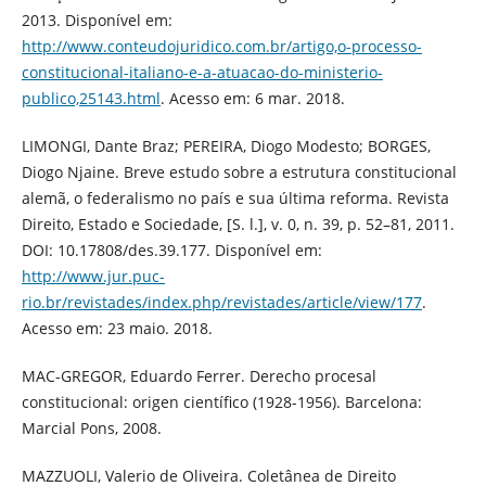
2013. Disponível em:
http://www.conteudojuridico.com.br/artigo,o-processo-
constitucional-italiano-e-a-atuacao-do-ministerio-
publico,25143.html
. Acesso em: 6 mar. 2018.
LIMONGI, Dante Braz; PEREIRA, Diogo Modesto; BORGES,
Diogo Njaine. Breve estudo sobre a estrutura constitucional
alemã, o federalismo no país e sua última reforma. Revista
Direito, Estado e Sociedade, [S. l.], v. 0, n. 39, p. 52–81, 2011.
DOI: 10.17808/des.39.177. Disponível em:
http://www.jur.puc-
rio.br/revistades/index.php/revistades/article/view/177
.
Acesso em: 23 maio. 2018.
MAC-GREGOR, Eduardo Ferrer. Derecho procesal
constitucional: origen científico (1928-1956). Barcelona:
Marcial Pons, 2008.
MAZZUOLI, Valerio de Oliveira. Coletânea de Direito