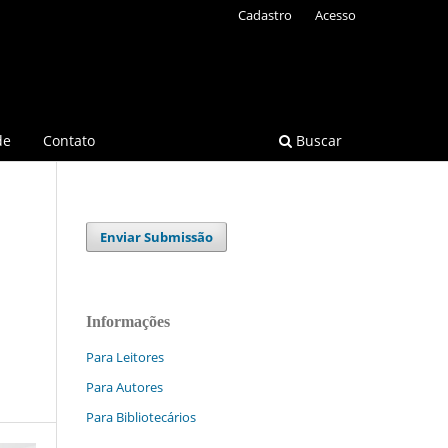
Cadastro
Acesso
de
Contato
Buscar
Enviar Submissão
Informações
Para Leitores
Para Autores
Para Bibliotecários