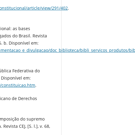
onstitucional/article/view/291/402
.
ional: as bases
ados do Brasil. Revista
16. b. Disponível em:
entacao_e_divulgacao/doc_biblioteca/bibli_servicos_produtos/bib
ública Federativa do
8. Disponível em:
o/constituicao.htm
.
icano de Derechos
composição do supremo
Revista CEJ, [S. l.], v. 68,