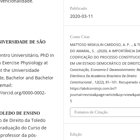
vencionalidade.
Publicado
2020-03-11
Como Citar
NIVERSIDADE DE SÃO
MATTOSO MISKULIN CARDOSO, A. P. ., & TI
DO AMARAL, S. . (2020). A IMPORTÂNCIA D
ntro Universitário, PhD in
CODIFICAÇÃO DO PROCESSO CONSTITUCI
n Exercise Physiology at
EM UM ESTADO DEMOCRÁTICO DE DIREITO
at the Universidade
Constituição, Economia E Desenvolvimento: Re
Eletrônica Da Academia Brasileira De Direito
te, Bachelor and Bachelor
Constitucional
,
12
(22), 81–101. Recuperado 
 email:
https://abdconstojs.com.br/?
/orcid.org/0000-0002-
journal=revista&page=article&op=view&pat
5
Fomatos de Citação
TOLEDO DE ENSINO
 de Direito da Toledo
 graduação do Curso de
Edição
 professor da pós-