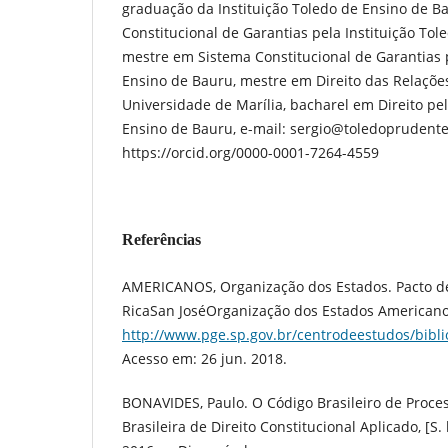
graduação da Instituição Toledo de Ensino de B
Constitucional de Garantias pela Instituição Tol
mestre em Sistema Constitucional de Garantias p
Ensino de Bauru, mestre em Direito das Relações
Universidade de Marília, bacharel em Direito pel
Ensino de Bauru, e-mail: sergio@toledoprudente
https://orcid.org/0000-0001-7264-4559
Referências
AMERICANOS, Organização dos Estados. Pacto de
RicaSan JoséOrganização dos Estados Americanos
http://www.pge.sp.gov.br/centrodeestudos/bibli
Acesso em: 26 jun. 2018.
BONAVIDES, Paulo. O Código Brasileiro de Proces
Brasileira de Direito Constitucional Aplicado, [S. l.