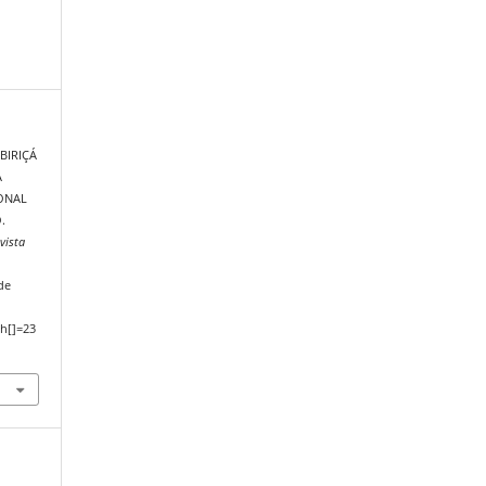
BIRIÇÁ
A
ONAL
.
vista
de
h[]=23