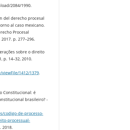
nload/2084/1990.
n del derecho procesal
torno al caso mexicano.
erecho Procesal
, 2017. p. 277–296.
erações sobre o direito
51, p. 14–32, 2010.
le/viewFile/1412/1379
.
 Constitucional: é
nstitucional brasileiro? -
os/codigo-de-processo-
eito-processual-
. 2018.