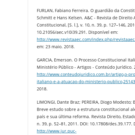
FURLAN, Fabiano Ferreira. O guardião da Constit
Schmitt e Hans Kelsen. A&C - Revista de Direito 
Constitucional, [S. l.], v. 10, n. 39, p. 127–146, 20
10.21056/aec.v10i39.291. Disponível em:
http://www.revistaaec.com/index.php/revistaaec/
em: 23 maio. 2018.
GARCIA, Emerson. O Processo Constitucional Ital
Ministério Público - Artigos - Conteúdo Jurídico.
http://www.conteudojuridico.com.br/artigo,o-pro
italiano-e-a-atuacao-do-ministerio-publico,2514
2018.
LIMONGI, Dante Braz; PEREIRA, Diogo Modesto; 
Breve estudo sobre a estrutura constitucional a
país e sua última reforma. Revista Direito, Estado e
n. 39, p. 52–81, 2011. DOI: 10.17808/des.39.177.
http://www.jur.puc-