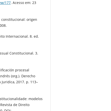
iew/177
. Acesso em: 23
constitucional: origen
2008.
to Internacional. 8. ed.
sual Constitucional. 3.
ficación procesal
ndrés (org.). Derecho
Juridica, 2017. p. 113–
stitucionalidade: modelos
 Revista de Direito
00. DOI: