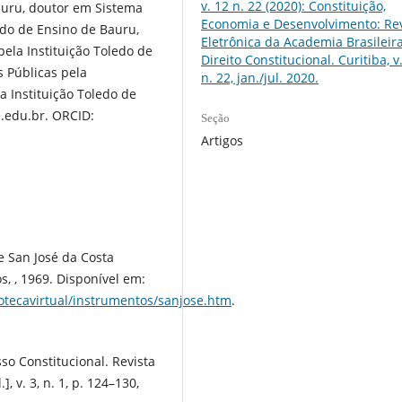
v. 12 n. 22 (2020): Constituição,
auru, doutor em Sistema
Economia e Desenvolvimento: Rev
edo de Ensino de Bauru,
Eletrônica da Academia Brasileir
ela Instituição Toledo de
Direito Constitucional. Curitiba, v.
 Públicas pela
n. 22, jan./jul. 2020.
a Instituição Toledo de
.edu.br. ORCID:
Seção
Artigos
 San José da Costa
, , 1969. Disponível em:
otecavirtual/instrumentos/sanjose.htm
.
so Constitucional. Revista
], v. 3, n. 1, p. 124–130,