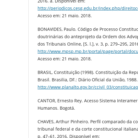
2016. a. Disponível em:
http://periodicos.cesg.edu.br/index.php/direitoc
Acesso em: 21 maio. 2018.
BONAVIDES, Paulo. Código de Processo Constituc
doutrinárias do anteprojeto da Ordem dos Advog
dos Tribunais Online, [S. l.], v. 3, p. 279–295, 20
http://www.mpsp.mp.br/portal/page/portal/docum
Acesso em: 21 maio. 2018.
BRASIL, Constituição (1998). Constituição da Rep
Brasil. Brasilia, DF.: Diário Oficial da União, 198
http://www.planalto.gov.br/ccivil_03/constituica
CANTOR, Ernesto Rey. Acesso Sistema Interamer
Humanos. Bogotá.
CHAVES, Arthur Pinheiro. Perfil comparado da 
tribunal federal e da corte constitucional italiana. 
p. 47–61, 2016. Disponível em: