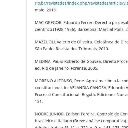
rio.br/revistades/index.php/revistades/article/v
maio. 2018.
MAC-GREGOR, Eduardo Ferrer. Derecho procesal 
científico (1928-1956). Barcelona: Marcial Pons, 
MAZZUOLI, Valerio de Oliveira. Coletânea de Direi
São Paulo: Revista dos Tribunais, 2010.
MEDINA, Paulo Roberto de Gouvêa. Direito Proces
ed. Rio de Janeiro: Forense, 2005.
MORENO ALFONSO, Rene. Aproximación a la codi
constitucional. In: VELANDIA CANOSA, Eduardo A
Procesal Constitucional. Bogotá: Ediciones Nueva 
131.
NOBRE JUNIOR, Edilson Pereira. Controle de Con
brasileiro e italiano (Breve análise comparativa).
Administrativo, [S. l.], v. 222, n. 0, p. 143–178, 20