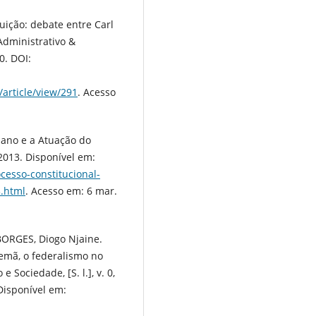
uição: debate entre Carl
Administrativo &
10. DOI:
article/view/291
. Acesso
iano e a Atuação do
 2013. Disponível em:
cesso-constitucional-
3.html
. Acesso em: 6 mar.
BORGES, Diogo Njaine.
lemã, o federalismo no
 Sociedade, [S. l.], v. 0,
 Disponível em: