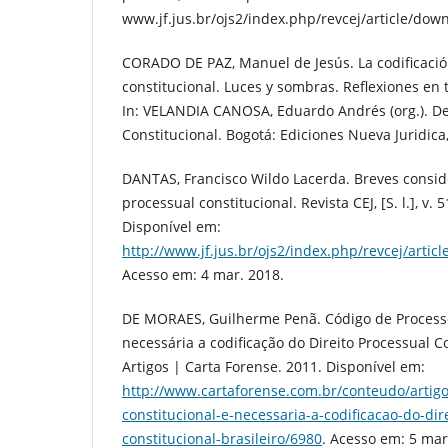
www.jf.jus.br/ojs2/index.php/revcej/article/dow
CORADO DE PAZ, Manuel de Jesús. La codificació
constitucional. Luces y sombras. Reflexiones en 
In: VELANDIA CANOSA, Eduardo Andrés (org.). D
Constitucional. Bogotá: Ediciones Nueva Juridica
DANTAS, Francisco Wildo Lacerda. Breves consid
processual constitucional. Revista CEJ, [S. l.], v. 
Disponível em:
http://www.jf.jus.br/ojs2/index.php/revcej/artic
Acesso em: 4 mar. 2018.
DE MORAES, Guilherme Penã. Código de Processo
necessária a codificação do Direito Processual Co
Artigos | Carta Forense. 2011. Disponível em:
http://www.cartaforense.com.br/conteudo/artig
constitucional-e-necessaria-a-codificacao-do-dir
constitucional-brasileiro/6980
. Acesso em: 5 mar