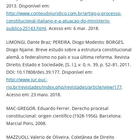
2013. Disponível em:
http://www.conteudojuridico.com.br/artigo,o-processo-
constitucional-italiano-e-a-atuacao-do-ministerio-
publico,25143.html
. Acesso em: 6 mar. 2018.
LIMONGI, Dante Braz; PEREIRA, Diogo Modesto; BORGES,
Diogo Njaine. Breve estudo sobre a estrutura constitucional
alemã, o federalismo no país e sua última reforma. Revista
Direito, Estado e Sociedade, [S. l.], v. 0, n. 39, p. 52–81, 2011.
DOI: 10.17808/des.39.177. Disponível em:
http://www.jur.puc-
rio.br/revistades/index.php/revistades/article/view/177
.
Acesso em: 23 maio. 2018.
MAC-GREGOR, Eduardo Ferrer. Derecho procesal
constitucional: origen científico (1928-1956). Barcelona:
Marcial Pons, 2008.
MAZZUOLI, Valerio de Oliveira. Coletânea de Direito