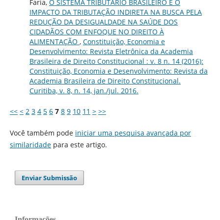
Faria,
O SISTEMA TRIBUTÁRIO BRASILEIRO E O
IMPACTO DA TRIBUTAÇÃO INDIRETA NA BUSCA PELA
REDUÇÃO DA DESIGUALDADE NA SAÚDE DOS
CIDADÃOS COM ENFOQUE NO DIREITO À
ALIMENTAÇÃO
,
Constituição, Economia e
Desenvolvimento: Revista Eletrônica da Academia
Brasileira de Direito Constitucional : v. 8 n. 14 (2016):
Constituição, Economia e Desenvolvimento: Revista da
Academia Brasileira de Direito Constitucional.
Curitiba, v. 8, n. 14, jan./jul. 2016.
<<
<
2
3
4
5
6
7
8
9
10
11
>
>>
Você também pode
iniciar uma pesquisa avançada por
similaridade
para este artigo.
Enviar Submissão
Informações