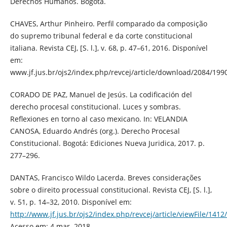
Derechos Humanos. Bogotá.
CHAVES, Arthur Pinheiro. Perfil comparado da composição
do supremo tribunal federal e da corte constitucional
italiana. Revista CEJ, [S. l.], v. 68, p. 47–61, 2016. Disponível
em:
www.jf.jus.br/ojs2/index.php/revcej/article/download/2084/199
CORADO DE PAZ, Manuel de Jesús. La codificación del
derecho procesal constitucional. Luces y sombras.
Reflexiones en torno al caso mexicano. In: VELANDIA
CANOSA, Eduardo Andrés (org.). Derecho Procesal
Constitucional. Bogotá: Ediciones Nueva Juridica, 2017. p.
277–296.
DANTAS, Francisco Wildo Lacerda. Breves considerações
sobre o direito processual constitucional. Revista CEJ, [S. l.],
v. 51, p. 14–32, 2010. Disponível em:
http://www.jf.jus.br/ojs2/index.php/revcej/article/viewFile/1412
Acesso em: 4 mar. 2018.