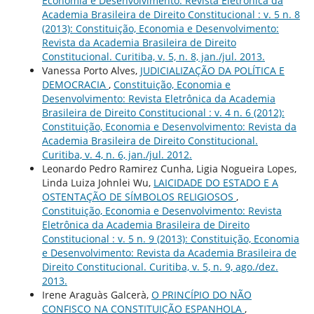
Economia e Desenvolvimento: Revista Eletrônica da
Academia Brasileira de Direito Constitucional : v. 5 n. 8
(2013): Constituição, Economia e Desenvolvimento:
Revista da Academia Brasileira de Direito
Constitucional. Curitiba, v. 5, n. 8, jan./jul. 2013.
Vanessa Porto Alves,
JUDICIALIZAÇÃO DA POLÍTICA E
DEMOCRACIA
,
Constituição, Economia e
Desenvolvimento: Revista Eletrônica da Academia
Brasileira de Direito Constitucional : v. 4 n. 6 (2012):
Constituição, Economia e Desenvolvimento: Revista da
Academia Brasileira de Direito Constitucional.
Curitiba, v. 4, n. 6, jan./jul. 2012.
Leonardo Pedro Ramirez Cunha, Ligia Nogueira Lopes,
Linda Luiza Johnlei Wu,
LAICIDADE DO ESTADO E A
OSTENTAÇÃO DE SÍMBOLOS RELIGIOSOS
,
Constituição, Economia e Desenvolvimento: Revista
Eletrônica da Academia Brasileira de Direito
Constitucional : v. 5 n. 9 (2013): Constituição, Economia
e Desenvolvimento: Revista da Academia Brasileira de
Direito Constitucional. Curitiba, v. 5, n. 9, ago./dez.
2013.
Irene Araguàs Galcerà,
O PRINCÍPIO DO NÃO
CONFISCO NA CONSTITUIÇÃO ESPANHOLA
,