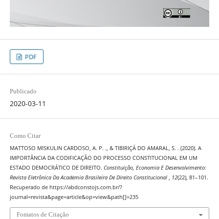
PDF
Publicado
2020-03-11
Como Citar
MATTOSO MISKULIN CARDOSO, A. P. ., & TIBIRIÇÁ DO AMARAL, S. . (2020). A
IMPORTÂNCIA DA CODIFICAÇÃO DO PROCESSO CONSTITUCIONAL EM UM
ESTADO DEMOCRÁTICO DE DIREITO.
Constituição, Economia E Desenvolvimento:
Revista Eletrônica Da Academia Brasileira De Direito Constitucional
,
12
(22), 81–101.
Recuperado de https://abdconstojs.com.br/?
journal=revista&page=article&op=view&path[]=235
Fomatos de Citação