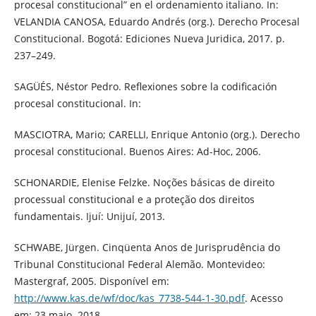
procesal constitucional” en el ordenamiento italiano. In:
VELANDIA CANOSA, Eduardo Andrés (org.). Derecho Procesal
Constitucional. Bogotá: Ediciones Nueva Juridica, 2017. p.
237–249.
SAGÜÉS, Néstor Pedro. Reflexiones sobre la codificación
procesal constitucional. In:
MASCIOTRA, Mario; CARELLI, Enrique Antonio (org.). Derecho
procesal constitucional. Buenos Aires: Ad-Hoc, 2006.
SCHONARDIE, Elenise Felzke. Noções básicas de direito
processual constitucional e a proteção dos direitos
fundamentais. Ijuí: Unijuí, 2013.
SCHWABE, Jürgen. Cinqüenta Anos de Jurisprudência do
Tribunal Constitucional Federal Alemão. Montevideo:
Mastergraf, 2005. Disponível em:
http://www.kas.de/wf/doc/kas_7738-544-1-30.pdf
. Acesso
em: 23 maio. 2018.