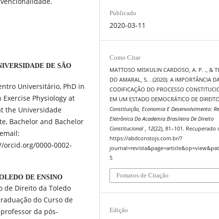
vencionalidade.
Publicado
2020-03-11
Como Citar
NIVERSIDADE DE SÃO
MATTOSO MISKULIN CARDOSO, A. P. ., & TI
DO AMARAL, S. . (2020). A IMPORTÂNCIA D
ntro Universitário, PhD in
CODIFICAÇÃO DO PROCESSO CONSTITUCI
n Exercise Physiology at
EM UM ESTADO DEMOCRÁTICO DE DIREITO
at the Universidade
Constituição, Economia E Desenvolvimento: Re
Eletrônica Da Academia Brasileira De Direito
te, Bachelor and Bachelor
Constitucional
,
12
(22), 81–101. Recuperado 
 email:
https://abdconstojs.com.br/?
/orcid.org/0000-0002-
journal=revista&page=article&op=view&pat
5
Fomatos de Citação
TOLEDO DE ENSINO
 de Direito da Toledo
 graduação do Curso de
Edição
 professor da pós-