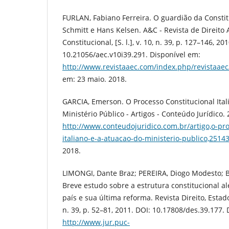
FURLAN, Fabiano Ferreira. O guardião da Constit
Schmitt e Hans Kelsen. A&C - Revista de Direito 
Constitucional, [S. l.], v. 10, n. 39, p. 127–146, 20
10.21056/aec.v10i39.291. Disponível em:
http://www.revistaaec.com/index.php/revistaaec/
em: 23 maio. 2018.
GARCIA, Emerson. O Processo Constitucional Ital
Ministério Público - Artigos - Conteúdo Jurídico.
http://www.conteudojuridico.com.br/artigo,o-pro
italiano-e-a-atuacao-do-ministerio-publico,2514
2018.
LIMONGI, Dante Braz; PEREIRA, Diogo Modesto; 
Breve estudo sobre a estrutura constitucional a
país e sua última reforma. Revista Direito, Estado e
n. 39, p. 52–81, 2011. DOI: 10.17808/des.39.177.
http://www.jur.puc-