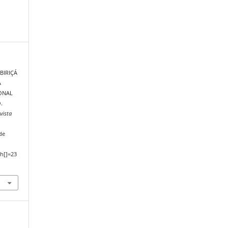
BIRIÇÁ
A
ONAL
.
vista
de
h[]=23