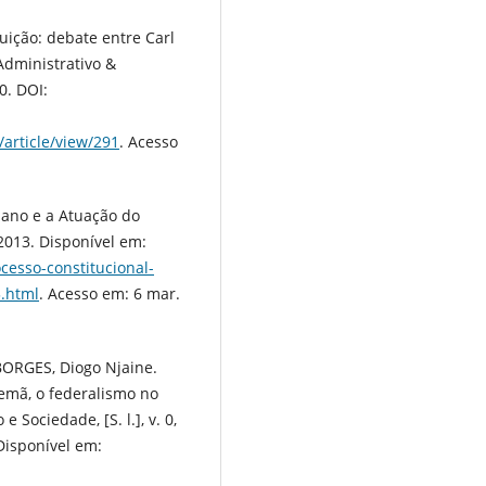
uição: debate entre Carl
Administrativo &
10. DOI:
article/view/291
. Acesso
iano e a Atuação do
 2013. Disponível em:
cesso-constitucional-
3.html
. Acesso em: 6 mar.
BORGES, Diogo Njaine.
lemã, o federalismo no
 Sociedade, [S. l.], v. 0,
 Disponível em: