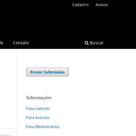
Cadastro
Acesso
de
Contato
Buscar
Enviar Submissão
Informações
Para Leitores
Para Autores
Para Bibliotecários