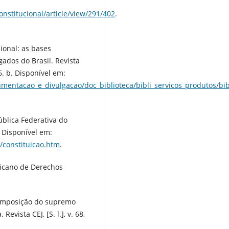
onstitucional/article/view/291/402
.
ional: as bases
ados do Brasil. Revista
16. b. Disponível em:
entacao_e_divulgacao/doc_biblioteca/bibli_servicos_produtos/bib
ública Federativa do
8. Disponível em:
o/constituicao.htm
.
icano de Derechos
composição do supremo
Revista CEJ, [S. l.], v. 68,