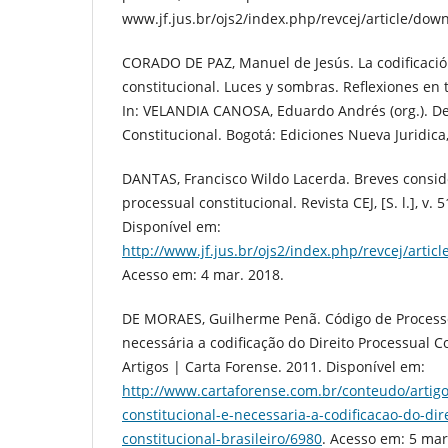
www.jf.jus.br/ojs2/index.php/revcej/article/dow
CORADO DE PAZ, Manuel de Jesús. La codificació
constitucional. Luces y sombras. Reflexiones en 
In: VELANDIA CANOSA, Eduardo Andrés (org.). D
Constitucional. Bogotá: Ediciones Nueva Juridica
DANTAS, Francisco Wildo Lacerda. Breves consid
processual constitucional. Revista CEJ, [S. l.], v. 
Disponível em:
http://www.jf.jus.br/ojs2/index.php/revcej/artic
Acesso em: 4 mar. 2018.
DE MORAES, Guilherme Penã. Código de Processo
necessária a codificação do Direito Processual Co
Artigos | Carta Forense. 2011. Disponível em:
http://www.cartaforense.com.br/conteudo/artig
constitucional-e-necessaria-a-codificacao-do-dir
constitucional-brasileiro/6980
. Acesso em: 5 mar