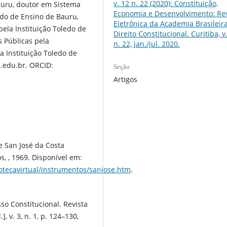
v. 12 n. 22 (2020): Constituição,
auru, doutor em Sistema
Economia e Desenvolvimento: Rev
edo de Ensino de Bauru,
Eletrônica da Academia Brasileir
ela Instituição Toledo de
Direito Constitucional. Curitiba, v.
 Públicas pela
n. 22, jan./jul. 2020.
a Instituição Toledo de
.edu.br. ORCID:
Seção
Artigos
 San José da Costa
, , 1969. Disponível em:
otecavirtual/instrumentos/sanjose.htm
.
so Constitucional. Revista
], v. 3, n. 1, p. 124–130,