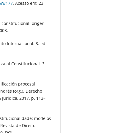
iew/177
. Acesso em: 23
constitucional: origen
2008.
to Internacional. 8. ed.
sual Constitucional. 3.
ficación procesal
ndrés (org.). Derecho
Juridica, 2017. p. 113–
stitucionalidade: modelos
 Revista de Direito
00. DOI: