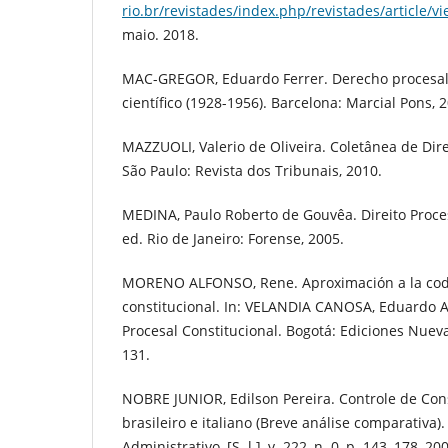
rio.br/revistades/index.php/revistades/article/v
maio. 2018.
MAC-GREGOR, Eduardo Ferrer. Derecho procesal 
científico (1928-1956). Barcelona: Marcial Pons, 
MAZZUOLI, Valerio de Oliveira. Coletânea de Direi
São Paulo: Revista dos Tribunais, 2010.
MEDINA, Paulo Roberto de Gouvêa. Direito Proces
ed. Rio de Janeiro: Forense, 2005.
MORENO ALFONSO, Rene. Aproximación a la codi
constitucional. In: VELANDIA CANOSA, Eduardo A
Procesal Constitucional. Bogotá: Ediciones Nueva 
131.
NOBRE JUNIOR, Edilson Pereira. Controle de Con
brasileiro e italiano (Breve análise comparativa).
Administrativo, [S. l.], v. 222, n. 0, p. 143–178, 20