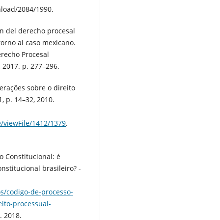
nload/2084/1990.
n del derecho procesal
torno al caso mexicano.
erecho Procesal
, 2017. p. 277–296.
erações sobre o direito
51, p. 14–32, 2010.
le/viewFile/1412/1379
.
 Constitucional: é
nstitucional brasileiro? -
os/codigo-de-processo-
eito-processual-
. 2018.