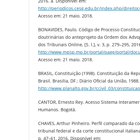
2016. a. Disponível em:
http://periodicos.cesg.edu.br/index.php/direitoc
Acesso em: 21 maio. 2018.
BONAVIDES, Paulo. Código de Processo Constituc
doutrinárias do anteprojeto da Ordem dos Advog
dos Tribunais Online, [S. l.], v. 3, p. 279–295, 20
http://www.mpsp.mp.br/portal/page/portal/docum
Acesso em: 21 maio. 2018.
BRASIL, Constituição (1998). Constituição da Rep
Brasil. Brasilia, DF.: Diário Oficial da União, 198
http://www.planalto.gov.br/ccivil_03/constituica
CANTOR, Ernesto Rey. Acesso Sistema Interamer
Humanos. Bogotá.
CHAVES, Arthur Pinheiro. Perfil comparado da 
tribunal federal e da corte constitucional italiana. 
p. 47–61, 2016. Disponível em: