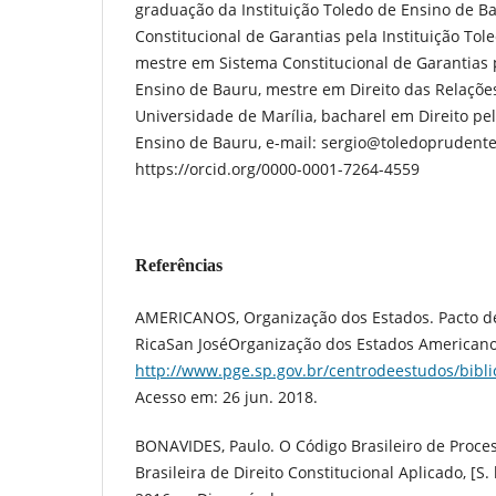
graduação da Instituição Toledo de Ensino de B
Constitucional de Garantias pela Instituição Tol
mestre em Sistema Constitucional de Garantias p
Ensino de Bauru, mestre em Direito das Relações
Universidade de Marília, bacharel em Direito pel
Ensino de Bauru, e-mail: sergio@toledoprudente
https://orcid.org/0000-0001-7264-4559
Referências
AMERICANOS, Organização dos Estados. Pacto de
RicaSan JoséOrganização dos Estados Americanos
http://www.pge.sp.gov.br/centrodeestudos/bibli
Acesso em: 26 jun. 2018.
BONAVIDES, Paulo. O Código Brasileiro de Proces
Brasileira de Direito Constitucional Aplicado, [S. l.