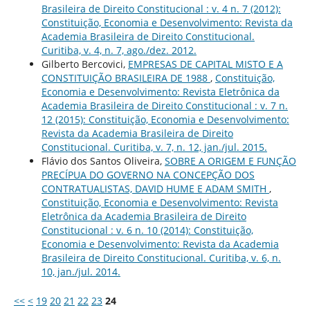
Brasileira de Direito Constitucional : v. 4 n. 7 (2012):
Constituição, Economia e Desenvolvimento: Revista da
Academia Brasileira de Direito Constitucional.
Curitiba, v. 4, n. 7, ago./dez. 2012.
Gilberto Bercovici,
EMPRESAS DE CAPITAL MISTO E A
CONSTITUIÇÃO BRASILEIRA DE 1988
,
Constituição,
Economia e Desenvolvimento: Revista Eletrônica da
Academia Brasileira de Direito Constitucional : v. 7 n.
12 (2015): Constituição, Economia e Desenvolvimento:
Revista da Academia Brasileira de Direito
Constitucional. Curitiba, v. 7, n. 12, jan./jul. 2015.
Flávio dos Santos Oliveira,
SOBRE A ORIGEM E FUNÇÃO
PRECÍPUA DO GOVERNO NA CONCEPÇÃO DOS
CONTRATUALISTAS, DAVID HUME E ADAM SMITH
,
Constituição, Economia e Desenvolvimento: Revista
Eletrônica da Academia Brasileira de Direito
Constitucional : v. 6 n. 10 (2014): Constituição,
Economia e Desenvolvimento: Revista da Academia
Brasileira de Direito Constitucional. Curitiba, v. 6, n.
10, jan./jul. 2014.
<<
<
19
20
21
22
23
24