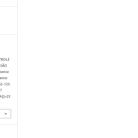
TROLE
ISÃO
onomia
demia
02–123.
/?
h[]=23