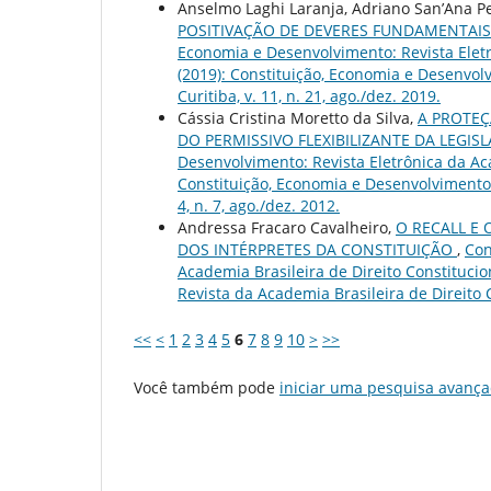
Anselmo Laghi Laranja, Adriano San’Ana Pe
POSITIVAÇÃO DE DEVERES FUNDAMENTAI
Economia e Desenvolvimento: Revista Eletrô
(2019): Constituição, Economia e Desenvolv
Curitiba, v. 11, n. 21, ago./dez. 2019.
Cássia Cristina Moretto da Silva,
A PROTEÇ
DO PERMISSIVO FLEXIBILIZANTE DA LEGI
Desenvolvimento: Revista Eletrônica da Acad
Constituição, Economia e Desenvolvimento: 
4, n. 7, ago./dez. 2012.
Andressa Fracaro Cavalheiro,
O RECALL E
DOS INTÉRPRETES DA CONSTITUIÇÃO
,
Con
Academia Brasileira de Direito Constitucion
Revista da Academia Brasileira de Direito Con
<<
<
1
2
3
4
5
6
7
8
9
10
>
>>
Você também pode
iniciar uma pesquisa avança