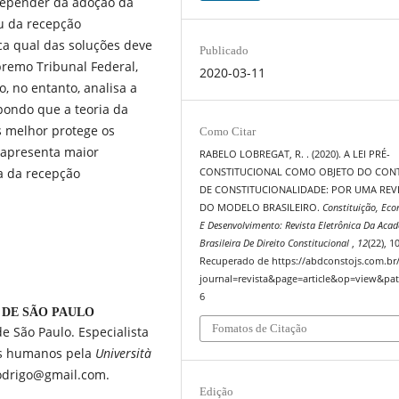
 depender da adoção da
ou da recepção
ca qual das soluções deve
Publicado
remo Tribunal Federal,
2020-03-11
o, no entanto, analisa a
pondo que a teoria da
s melhor protege os
Como Citar
, apresenta maior
RABELO LOBREGAT, R. . (2020). A LEI PRÉ-
a da recepção
CONSTITUCIONAL COMO OBJETO DO CON
DE CONSTITUCIONALIDADE: POR UMA REV
DO MODELO BRASILEIRO.
Constituição, Ec
E Desenvolvimento: Revista Eletrônica Da Aca
Brasileira De Direito Constitucional
,
12
(22), 1
Recuperado de https://abdconstojs.com.br
journal=revista&page=article&op=view&pat
6
 DE SÃO PAULO
Fomatos de Citação
e São Paulo. Especialista
tos humanos pela
Università
rodrigo@gmail.com.
Edição