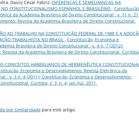
dra, Daury Cesar Fabriz,
DIFERENÇAS E SEMELHANÇAS NA
S NO CONSTITUCIONALISMO ESPANHOL E BRASILEIRO
,
Constituição
nica da Academia Brasileira de Direito Constitucional : v. 11 n. 21
imento: Revista da Academia Brasileira de Direito Constitucional.
ÃO AO TRABALHO NA CONSTITUIÇÃO FEDERAL DE 1988 E A ADOÇ
SLAÇÃO TRABALHISTA NO BRASIL
,
Constituição, Economia e
emia Brasileira de Direito Constitucional : v. 4 n. 7 (2012):
Revista da Academia Brasileira de Direito Constitucional. Curitiba,
 OS CONCEITOS HÄBERLIANOS DE HERMENÊUTICA CONSTITUCIONA
stituição, Economia e Desenvolvimento: Revista Eletrônica da
al : v. 3 n. 4 (2011): Constituição, Economia e Desenvolvimento:
stitucional. Curitiba, v. 3, n. 4, jan./jul. 2011.
da por similaridade
para este artigo.