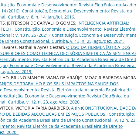
ituição, Economia e Desenvolvimento: Revista Eletrônica da Acade
 n. 14 (2016): Constituição, Economia e Desenvolvimento: Revista da
. Curitiba, v. 8, n. 14, jan./jul. 2016.
NSTS, JEFFERSON DE CARVALHO GOMES,
INTELIGENCIA ARTIFICIAL:
-TECH
,
Constituição, Economia e Desenvolvimento: Revista Eletrôni
cional : v. 13 n. 25 (2021): Constituição, Economia e Desenvolviment
 Direito Constitucional. Curitiba, v. 13, n. 25, ago./dez. 2021.
Tavares, Nathalia Ayres Cestari,
O USO DA HERMENÊUTICA DOS
S SUPERIORES COMO TÉCNICA DECISÓRIA SIMÉTRICA ÀS SENTENÇA
senvolvimento: Revista Eletrônica da Academia Brasileira de Direi
ituição, Economia e Desenvolvimento: Revista da Academia Brasileira
1, ago./dez. 2019.
LHO, BRUNO MANOEL VIANA DE ARAÚJO, MOACIR BARBOSA MORAI
RANJOS DE TRABALHO E OS SEUS IMPACTOS NA SAÚDE DOS
e Desenvolvimento: Revista Eletrônica da Academia Brasileira de
: Constituição, Economia e Desenvolvimento: Revista Eletrônica da
l. Curitiba, v. 12, n. 23, ago./dez. 2020.
ITECK, VICTÓRIA FARIA BARBIERO,
A (IN)CONSTITUCIONALIDADE D
MO DE BEBIDAS ALCOÓLICAS EM ESPAÇOS PÚBLICOS
,
Constituição,
nica da Academia Brasileira de Direito Constitucional : v. 12 n. 23
imento: Revista Eletrônica da Academia Brasileira de Direito
dez. 2020.