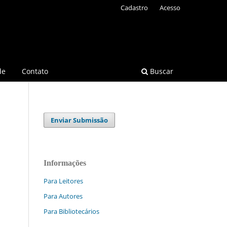
Cadastro
Acesso
de
Contato
Buscar
Enviar Submissão
Informações
Para Leitores
Para Autores
Para Bibliotecários