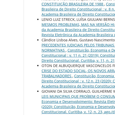
CONSTITUIÇÃO BRASILEIRA DE 1988
,
Const
Brasileira de Direito Constitucional : v. 8
Academia Brasileira de Direito Constitucional
LENIO LUIZ STRECK, LUÍSA GIULIANI BER
MESMOS PROBLEMAS, MAS NA VERSÃO HI
da Academia Brasileira de Direito Constitu
Revista Eletrônica da Academia Brasileira de
Cândice Lisboa Alves, Gustavo Nascimento 
PRECEDENTES JUDICIAIS PELOS TRIBUNAI
NORMATIVAS
,
Constituição, Economia e De
Constitucional : v. 11 n. 21 (2019): Const
Direito Constitucional. Curitiba, v. 11, n. 2
OTON DE ALBUQUERQUE VASCONCELOS FI
CRISE DO ESTADO SOCIAL, OS NOVOS AR
TRABALHADORES
,
Constituição, Economia 
Direito Constitucional : v. 12 n. 23 (2020)
Academia Brasileira de Direito Constituciona
GIOVANI DA SILVA CORRALO, GUILHERME W
LEIS MUNICIPAIS QUE PROÍBEM O CONSU
Economia e Desenvolvimento: Revista Eletrô
(2020): Constituição, Economia e Desenvolv
Constitucional. Curitiba, v. 12, n. 23, ago./