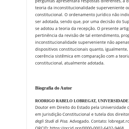
perguntas apresentará respostas diferentes, a
teoria da inconstitucionalidade superveniente 
constitucional. O ordenamento jurídico não indi
ser adotada, sendo que, por uma decisão do Sup
se adotou a teoria da recepção. O presente artig
pertinência da revisão de tal entendimento, pro
inconstitucionalidade superveniente não apena
dispositivos constitucionais quanto, igualmente
coerência sistêmica em comparação com a teori
constitucional, atualmente adotada.
Biografia do Autor
RODRIGO RABELO LOBREGAT,
UNIVERSIDADE
Doutor em Direito do Estado pela Universidade d
em Jurisdição Constitucional e tutela dos direi
degli Studi di Pisa.
Advogado. Contato: lobregat.
ORCID: https://orcid.org/0000-0002-6432-9468.