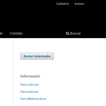
Cadastro
Acesso
de
Contato
Buscar
Enviar Submissão
Informações
Para Leitores
Para Autores
Para Bibliotecários