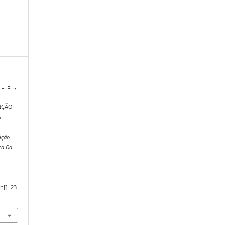
. E. .,
NÇÃO
A
ição,
ca Da
,
h[]=23