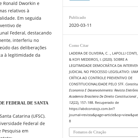
re Ronald Dworkin e
as relativos à
nalidade. Em seguida
Publicado
2020-03-11
eventivo de
bunal Federal, destacando
ente, interferiu no
Como Citar
teúdo das deliberações
LADEIRA DE OLIVEIRA, C. ., LAPOLLI CONTI, L
a à legitimidade da
& KOFI MEDEIROS, I. (2020). SOBRE A
LEGITIMIDADE DEMOCRÁTICA DA INTERVE
JUDICIAL NO PROCESSO LEGISLATIVO: UM
CRÍTICA AO CONTROLE PREVENTIVO DE
CONSTITUCIONALIDADE PELO STF.
Constitu
Economia E Desenvolvimento: Revista Eletrôni
Academia Brasileira De Direito Constitucional
12
(22), 157–188. Recuperado de
DE FEDERAL DE SANTA
https://abdconstojs.com.br/?
journal=revista&page=article&op=view&pat
Santa Catarina (UFSC).
8
niversidade Federal de
e Pesquisa em
Fomatos de Citação