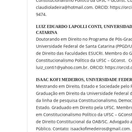
Constitucionalismo Político da UFSC – GConst. Co
claudioladeira@hotmail.com. ORCID: https://orc
9474.
LUIZ EDUARDO LAPOLLI CONTI,
UNIVERSIDAD
CATARINA
Doutorando em Direito no Programa de Pós-Gra
Universidade Federal de Santa Catarina (PPGD/U
de Direito das Faculdades ESUCRI. Membro do 
Constitucionalismo Político da UFSC – GConst. C
luiz_conti1@yahoo.com.br. ORCID: https://orcid
ISAAC KOFI MEDEIROS,
UNIVERSIDADE FEDER
Mestrando em Direito, Estado e Sociedade pelo 
Graduação em Direito da Universidade Federal d
da linha de pesquisa Constitucionalismo, Democ
Estado. Graduado em Direito pela UFSC. Membr
em Constitucionalismo Político da UFSC – GCon
de Direito Constitucional da OAB/SC. Advogado a
Público. Contato: isaackofimedeiros@gmail.com.