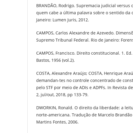
BRANDÃO, Rodrigo. Supremacia judicial versus di
quem cabe a última palavra sobre o sentido da c
Janeiro: Lumen Juris, 2012.
CAMPOS, Carlos Alexandre de Azevedo. Dimensõe
Supremo Tribunal Federal. Rio de Janeiro: Foren
CAMPOS, Francisco. Direito constitucional. 1. Ed. 
Bastos, 1956 (vol.2).
COSTA, Alexandre Araújo; COSTA, Henrique Araúj
demandan-tes no controle concentrado de consti
pelo STF por meio de ADIs e ADPFs. In Revista de c
2, jul/out, 2018, pp 133-79.
DWORKIN, Ronald. O direito da liberdade: a leit
norte-americana. Tradução de Marcelo Brandão C
Martins Fontes, 2006.