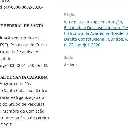
ntato:
id.org/0000-0002-8936-
Edição
v. 12 n. 22 (2020): Constituição,
E FEDERAL DE SANTA
Economia e Desenvolvimento: Rev
Eletrônica da Academia Brasileir
duação em Direito da
Direito Constitucional. Curitiba, v.
n. 22, jan./jul. 2020.
FSC). Professor do Curso
Grupo de Pesquisa em
Seção
ontato:
Artigos
.org/0000-0001-7405-6582.
AL DE SANTA CATARINA
Programa de Pós-
e Santa Catarina, dentro
racia e Organização do
o do Grupo de Pesquisa
st. Membro da Comissão
tuante na área de Direito
 ORCID: