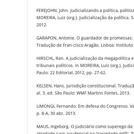
FEREJOHN, John. Judicializando a política, politiz
MOREIRA, Luiz (org.). Judicialização da política. S
2012.
GARAPON, Antonie. O guardador de promessas: j
Tradução de Fran-cisco Aragão. Lisboa: Instituto 
HIRSCHL, Ran. A judicialização da megapolítica 
tribunais políticos. In MOREIRA, Luiz (org.). Judic
Paulo: 22 Editorial, 2012, pp. 27-62.
KELSEN, Hans. Jurisdição constitucional. Traduç
al. 3. ed. São Paulo: WMF Martins Fontes, 2013.
LIMONGI, Fernando. Em defesa do Congresso. Va
p. 8-A, 30 abr. 2013.
MAUS, Ingeborg. O judiciário como superego da 
atividade juris-prudencial na “sociedade órfã”.