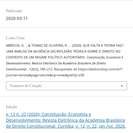
Publicado
2020-03-11
Como Citar
ABBOUD, G. ., & TOMAZ DE OLIVEIRA, R. . . (2020). QUE FALTA A TEORIA FAZ? :
UMA ANÁLISE DA (AUSÊNCIA DE) REFLEXÃO TEÓRICA SOBRE O DIREITO NO
CONTEXTO DE UM REGIME POLÍTICO AUTORITÁRIO.
Constituição, Economia E
Desenvolvimento: Revista Eletrônica Da Academia Brasileira De Direito
Constitucional
,
12
(22), 189–212. Recuperado de https://abdconstojs.com.br/?
journal=revista&page=article&op=view&path[]=239
Fomatos de Citação
Edição
v. 12 n. 22 (2020): Constituição, Economia e
Desenvolvimento: Revista Eletrônica da Academia Brasileira
de Direito Constitucional. Curitiba, v. 12, n. 22, jan./jul. 2020.