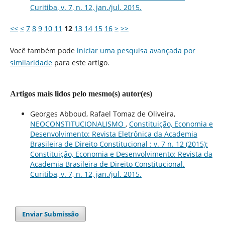
Curitiba, v. 7, n. 12, jan./jul. 2015.
<<
<
7
8
9
10
11
12
13
14
15
16
>
>>
Você também pode
iniciar uma pesquisa avançada por
similaridade
para este artigo.
Artigos mais lidos pelo mesmo(s) autor(es)
Georges Abboud, Rafael Tomaz de Oliveira,
NEOCONSTITUCIONALISMO
,
Constituição, Economia e
Desenvolvimento: Revista Eletrônica da Academia
Brasileira de Direito Constitucional : v. 7 n. 12 (2015):
Constituição, Economia e Desenvolvimento: Revista da
Academia Brasileira de Direito Constitucional.
Curitiba, v. 7, n. 12, jan./jul. 2015.
Enviar Submissão