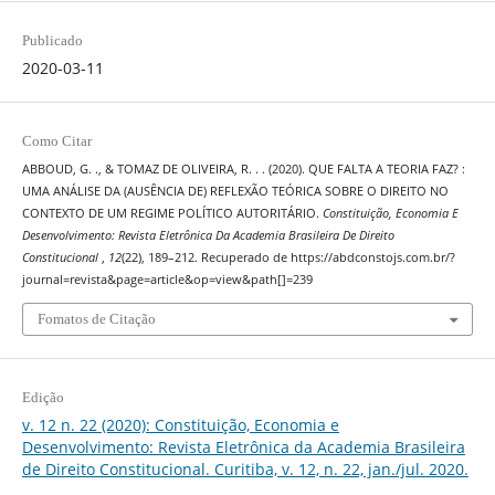
Publicado
2020-03-11
Como Citar
ABBOUD, G. ., & TOMAZ DE OLIVEIRA, R. . . (2020). QUE FALTA A TEORIA FAZ? :
UMA ANÁLISE DA (AUSÊNCIA DE) REFLEXÃO TEÓRICA SOBRE O DIREITO NO
CONTEXTO DE UM REGIME POLÍTICO AUTORITÁRIO.
Constituição, Economia E
Desenvolvimento: Revista Eletrônica Da Academia Brasileira De Direito
Constitucional
,
12
(22), 189–212. Recuperado de https://abdconstojs.com.br/?
journal=revista&page=article&op=view&path[]=239
Fomatos de Citação
Edição
v. 12 n. 22 (2020): Constituição, Economia e
Desenvolvimento: Revista Eletrônica da Academia Brasileira
de Direito Constitucional. Curitiba, v. 12, n. 22, jan./jul. 2020.