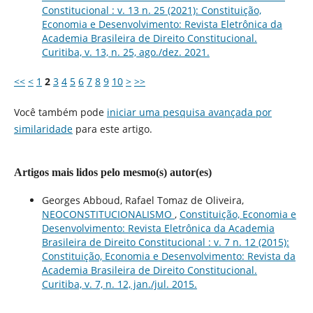
Constitucional : v. 13 n. 25 (2021): Constituição,
Economia e Desenvolvimento: Revista Eletrônica da
Academia Brasileira de Direito Constitucional.
Curitiba, v. 13, n. 25, ago./dez. 2021.
<<
<
1
2
3
4
5
6
7
8
9
10
>
>>
Você também pode
iniciar uma pesquisa avançada por
similaridade
para este artigo.
Artigos mais lidos pelo mesmo(s) autor(es)
Georges Abboud, Rafael Tomaz de Oliveira,
NEOCONSTITUCIONALISMO
,
Constituição, Economia e
Desenvolvimento: Revista Eletrônica da Academia
Brasileira de Direito Constitucional : v. 7 n. 12 (2015):
Constituição, Economia e Desenvolvimento: Revista da
Academia Brasileira de Direito Constitucional.
Curitiba, v. 7, n. 12, jan./jul. 2015.