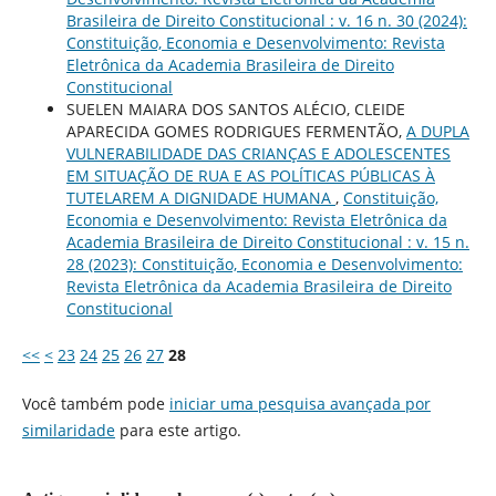
Brasileira de Direito Constitucional : v. 16 n. 30 (2024):
Constituição, Economia e Desenvolvimento: Revista
Eletrônica da Academia Brasileira de Direito
Constitucional
SUELEN MAIARA DOS SANTOS ALÉCIO, CLEIDE
APARECIDA GOMES RODRIGUES FERMENTÃO,
A DUPLA
VULNERABILIDADE DAS CRIANÇAS E ADOLESCENTES
EM SITUAÇÃO DE RUA E AS POLÍTICAS PÚBLICAS À
TUTELAREM A DIGNIDADE HUMANA
,
Constituição,
Economia e Desenvolvimento: Revista Eletrônica da
Academia Brasileira de Direito Constitucional : v. 15 n.
28 (2023): Constituição, Economia e Desenvolvimento:
Revista Eletrônica da Academia Brasileira de Direito
Constitucional
<<
<
23
24
25
26
27
28
Você também pode
iniciar uma pesquisa avançada por
similaridade
para este artigo.