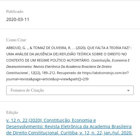
Publicado
2020-03-11
Como Citar
ABBOUD, G. ., & TOMAZ DE OLIVEIRA, R. . . (2020). QUE FALTA A TEORIA FAZ? :
UMA ANÁLISE DA (AUSÊNCIA DE) REFLEXÃO TEÓRICA SOBRE O DIREITO NO
CONTEXTO DE UM REGIME POLÍTICO AUTORITÁRIO.
Constituição, Economia E
Desenvolvimento: Revista Eletrônica Da Academia Brasileira De Direito
Constitucional
,
12
(22), 189–212. Recuperado de https://abdconstojs.com.br/?
journal=revista&page=article&op=view&path[]=239
Fomatos de Citação
Edição
v. 12 n. 22 (2020): Constituição, Economia e
Desenvolvimento: Revista Eletrônica da Academia Brasileira
de Direito Constitucional. Curitiba, v. 12, n. 22, jan./jul. 2020.