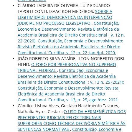
CLÁUDIO LADEIRA DE OLIVEIRA, LUIZ EDUARDO
LAPOLLI CONTI, ISAAC KOFI MEDEIROS,
SOBRE A
LEGITIMIDADE DEMOCRÁTICA DA INTERVENÇÃO
JUDICIAL NO PROCESSO LEGISLATIVO
,
Constituição,
Economia e Desenvolvimento: Revista Eletrônica da
Academia Brasileira de Direito Constitucional : v. 12 n.
22 (2020): Constituição, Economia e Desenvolvimento:
Revista Eletrônica da Academia Brasileira de Direito
Constitucional. Curitiba, v. 12, n. 22, jan./jul. 2020.
JOÃO ROBERTO SILVA ATAÍDE, ILTON NORBERTO ROBL
FILHO,
O FORO POR PRERROGATIVA NO SUPREMO
TRIBUNAL FEDERAL
,
Constituição, Economia e
Desenvolvimento: Revista Eletrônica da Academia
Brasileira de Direito Constitucional : v. 13 n. 25 (2021):
Constituição, Economia e Desenvolvimento: Revista
Eletrônica da Academia Brasileira de Direito
Constitucional. Curitiba, v. 13, n. 25, ago./dez. 2021.
Cândice Lisboa Alves, Gustavo Nascimento Tavares,
Nathalia Ayres Cestari,
O USO DA HERMENÊUTICA DOS
PRECEDENTES JUDICIAIS PELOS TRIBUNAIS
SUPERIORES COMO TÉCNICA DECISÓRIA SIMÉTRICA ÀS
SENTENÇAS NORMATIVAS
,
Constituição, Economia e