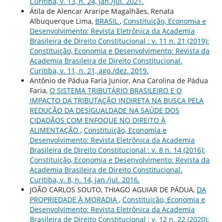
Curitiba, v. 13, n. 24, jan./jul. 2021.
Átila de Alencar Araripe Magalhães, Renata
Albuquerque Lima,
BRASIL
,
Constituição, Economia e
Desenvolvimento: Revista Eletrônica da Academia
Brasileira de Direito Constitucional : v. 11 n. 21 (2019):
Constituição, Economia e Desenvolvimento: Revista da
Academia Brasileira de Direito Constitucional.
Curitiba, v. 11, n. 21, ago./dez. 2019.
Antônio de Pádua Faria Junior, Ana Carolina de Pádua
Faria,
O SISTEMA TRIBUTÁRIO BRASILEIRO E O
IMPACTO DA TRIBUTAÇÃO INDIRETA NA BUSCA PELA
REDUÇÃO DA DESIGUALDADE NA SAÚDE DOS
CIDADÃOS COM ENFOQUE NO DIREITO À
ALIMENTAÇÃO
,
Constituição, Economia e
Desenvolvimento: Revista Eletrônica da Academia
Brasileira de Direito Constitucional : v. 8 n. 14 (2016):
Constituição, Economia e Desenvolvimento: Revista da
Academia Brasileira de Direito Constitucional.
Curitiba, v. 8, n. 14, jan./jul. 2016.
JOÃO CARLOS SOUTO, THIAGO AGUIAR DE PÁDUA,
DA
PROPRIEDADE À MORADIA
,
Constituição, Economia e
Desenvolvimento: Revista Eletrônica da Academia
Brasileira de Direito Constitucional : v. 12 n. 22 (2020):