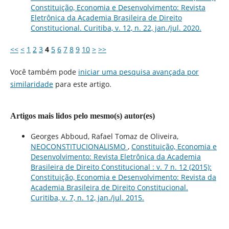
Constituição, Economia e Desenvolvimento: Revista
Eletrônica da Academia Brasileira de Direito
Constitucional. Curitiba, v. 12, n. 22, jan./jul. 2020.
<<
<
1
2
3
4
5
6
7
8
9
10
>
>>
Você também pode
iniciar uma pesquisa avançada por
similaridade
para este artigo.
Artigos mais lidos pelo mesmo(s) autor(es)
Georges Abboud, Rafael Tomaz de Oliveira,
NEOCONSTITUCIONALISMO
,
Constituição, Economia e
Desenvolvimento: Revista Eletrônica da Academia
Brasileira de Direito Constitucional : v. 7 n. 12 (2015):
Constituição, Economia e Desenvolvimento: Revista da
Academia Brasileira de Direito Constitucional.
Curitiba, v. 7, n. 12, jan./jul. 2015.