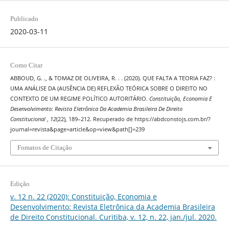
Publicado
2020-03-11
Como Citar
ABBOUD, G. ., & TOMAZ DE OLIVEIRA, R. . . (2020). QUE FALTA A TEORIA FAZ? :
UMA ANÁLISE DA (AUSÊNCIA DE) REFLEXÃO TEÓRICA SOBRE O DIREITO NO
CONTEXTO DE UM REGIME POLÍTICO AUTORITÁRIO.
Constituição, Economia E
Desenvolvimento: Revista Eletrônica Da Academia Brasileira De Direito
Constitucional
,
12
(22), 189–212. Recuperado de https://abdconstojs.com.br/?
journal=revista&page=article&op=view&path[]=239
Fomatos de Citação
Edição
v. 12 n. 22 (2020): Constituição, Economia e
Desenvolvimento: Revista Eletrônica da Academia Brasileira
de Direito Constitucional. Curitiba, v. 12, n. 22, jan./jul. 2020.