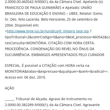
2.0000.00.460542-9/000(1), da 4a Câmara Cível. Apelante (s):
FRANCISCO DE PAULA GUIMARÃES e Apelado: UNIÃO
BRASILEIRA DE EDUCAÇÃO E ENSINO – UBEE. Relator: Exmo.
Sr. Des. Nilo Lacerda. Belo Horizonte, 25 de setembro de
2004. Disponível em:
<
http://www.tjmg.jus.br/juridico/jt_/inteiro_teor.jsp
?
tipoTribunal=2&comrCodigo=0&ano=0&txt_processo=460542&c
rasConsulta=MONITÓRIA. CITAÇÃO COM HORA CERTA.
PROCEDÊNCIA. CONDENAÇÃO DO REVEL NO ÔNUS DA
SUCUMBÊNCIA. EMBARGOS APRESENTADOS PELO CURADOR
ESPECIAL. É possível a CITAÇÃO com HORA certa na
MONITÓRIA&todas=&expressao=&qualquer=&sem=&radical=>.
Acesso em: 06 dez. 2010.
AÇÃO
______. Tribunal de Alçada. Agravo de Instrumento no
2.0000.00.382289-9/000(1), da 4a Câmara Cível. Agravante