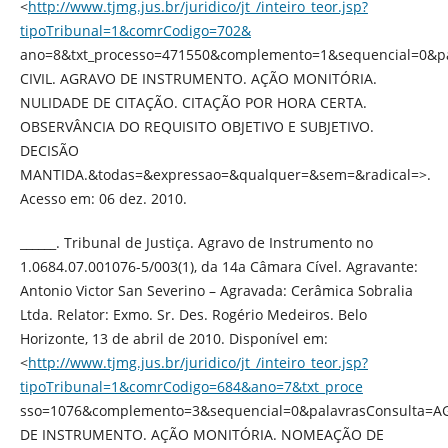
<
http://www.tjmg.jus.br/juridico/jt_/inteiro_teor.jsp?
tipoTribunal=1&comrCodigo=702&
ano=8&txt_processo=471550&complemento=1&sequencial=0&p
CIVIL. AGRAVO DE INSTRUMENTO. AÇÃO MONITÓRIA.
NULIDADE DE CITAÇÃO. CITAÇÃO POR HORA CERTA.
OBSERVÂNCIA DO REQUISITO OBJETIVO E SUBJETIVO.
DECISÃO
MANTIDA.&todas=&expressao=&qualquer=&sem=&radical=>.
Acesso em: 06 dez. 2010.
______. Tribunal de Justiça. Agravo de Instrumento no
1.0684.07.001076-5/003(1), da 14a Câmara Cível. Agravante:
Antonio Victor San Severino – Agravada: Cerâmica Sobralia
Ltda. Relator: Exmo. Sr. Des. Rogério Medeiros. Belo
Horizonte, 13 de abril de 2010. Disponível em:
<
http://www.tjmg.jus.br/juridico/jt_/inteiro_teor.jsp?
tipoTribunal=1&comrCodigo=684&ano=7&txt_proce
sso=1076&complemento=3&sequencial=0&palavrasConsulta=
DE INSTRUMENTO. AÇÃO MONITÓRIA. NOMEAÇÃO DE