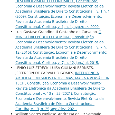
DESENVOLVIMENTO ECONÔMICO
,
Constituição,
Economia e Desenvolvimento: Revista Eletrônica da
Academia Brasileira de Direito Constitucional : v. 1 n. 1
(2009): Constituição, Economia e Desenvolvimento:
Revista da Academia Brasileira de Direito
Constitucional. Curitiba, v. 1, n. 1, ago./dez. 2009.
Luis Gustavo Grandinetti Castanho de Carvalho,
O
MINISTÉRIO PÚBLICO E A MÍDIA
,
Constituição,
Economia e Desenvolvimento: Revista Eletrônica da
Academia Brasileira de Direito Constitucional : v. 7 n.
12 (2015): Constituição, Economia e Desenvolvimento:
Revista da Academia Brasileira de Direito
Constitucional. Curitiba, v. 7, n. 12, jan./jul. 2015.
LENIO LUIZ STRECK, LUÍSA GIULIANI BERNSTS,
JEFFERSON DE CARVALHO GOMES,
INTELIGENCIA
ARTIFICIAL: MESMOS PROBLEMAS, MAS NA VERSÃO HI-
TECH
,
Constituição, Economia e Desenvolvimento:
Revista Eletrônica da Academia Brasileira de Direito
Constitucional : v. 13 n. 25 (2021): Constituição,
Economia e Desenvolvimento: Revista Eletrônica da
Academia Brasileira de Direito Constitucional.
Curitiba, v. 13, n. 25, ago./dez. 2021.
William Soares Pugliese, Andressa de Liz Sampaio,