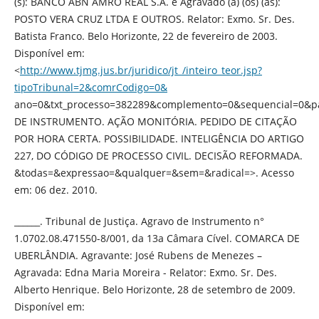
(s): BANCO ABN AMRO REAL S.A. e Agravado (a) (os) (as):
POSTO VERA CRUZ LTDA E OUTROS. Relator: Exmo. Sr. Des.
Batista Franco. Belo Horizonte, 22 de fevereiro de 2003.
Disponível em:
<
http://www.tjmg.jus.br/juridico/jt_/inteiro_teor.jsp?
tipoTribunal=2&comrCodigo=0&
ano=0&txt_processo=382289&complemento=0&sequencial=0&p
DE INSTRUMENTO. AÇÃO MONITÓRIA. PEDIDO DE CITAÇÃO
POR HORA CERTA. POSSIBILIDADE. INTELIGÊNCIA DO ARTIGO
227, DO CÓDIGO DE PROCESSO CIVIL. DECISÃO REFORMADA.
&todas=&expressao=&qualquer=&sem=&radical=>. Acesso
em: 06 dez. 2010.
______. Tribunal de Justiça. Agravo de Instrumento n°
1.0702.08.471550-8/001, da 13a Câmara Cível. COMARCA DE
UBERLÂNDIA. Agravante: José Rubens de Menezes –
Agravada: Edna Maria Moreira - Relator: Exmo. Sr. Des.
Alberto Henrique. Belo Horizonte, 28 de setembro de 2009.
Disponível em: