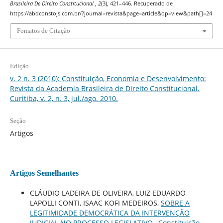
Brasileira De Direito Constitucional
,
2
(3), 421–446. Recuperado de
https://abdconstojs.com.br/?journal=revista&page=article&op=view&path[]=24
Fomatos de Citação
Edição
v. 2 n. 3 (2010): Constituição, Economia e Desenvolvimento:
Revista da Academia Brasileira de Direito Constitucional.
Curitiba, v. 2, n. 3, jul./ago. 2010.
Seção
Artigos
Artigos Semelhantes
CLÁUDIO LADEIRA DE OLIVEIRA, LUIZ EDUARDO
LAPOLLI CONTI, ISAAC KOFI MEDEIROS,
SOBRE A
LEGITIMIDADE DEMOCRÁTICA DA INTERVENÇÃO
JUDICIAL NO PROCESSO LEGISLATIVO
,
Constituição,