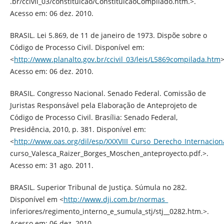
.br/ccivil_03/constituicao/ConstituicaoCompilado.htm.>.
Acesso em: 06 dez. 2010.
BRASIL. Lei 5.869, de 11 de janeiro de 1973. Dispõe sobre o
Código de Processo Civil. Disponível em:
<
http://www.planalto.gov.br/ccivil_03/leis/L5869compilada.htm
>
Acesso em: 06 dez. 2010.
BRASIL. Congresso Nacional. Senado Federal. Comissão de
Juristas Responsável pela Elaboração de Anteprojeto de
Código de Processo Civil. Brasília: Senado Federal,
Presidência, 2010, p. 381. Disponível em:
<
http://www.oas.org/dil/esp/XXXVIII_Curso_Derecho_Internacion
curso_Valesca_Raizer_Borges_Moschen_anteproyecto.pdf.>.
Acesso em: 31 ago. 2011.
BRASIL. Superior Tribunal de Justiça. Súmula no 282.
Disponível em <
http://www.dji.com.br/normas_
inferiores/regimento_interno_e_sumula_stj/stj__0282.htm.>.
Acesso em: 06 dez. 2010.