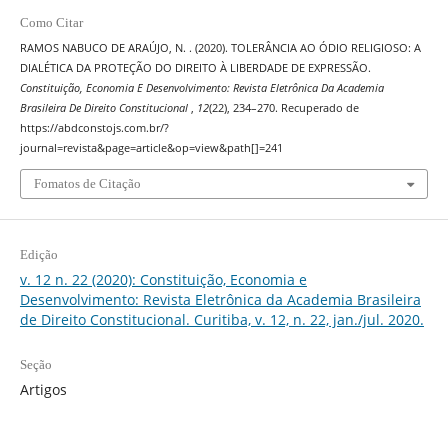
Como Citar
RAMOS NABUCO DE ARAÚJO, N. . (2020). TOLERÂNCIA AO ÓDIO RELIGIOSO: A
DIALÉTICA DA PROTEÇÃO DO DIREITO À LIBERDADE DE EXPRESSÃO.
Constituição, Economia E Desenvolvimento: Revista Eletrônica Da Academia
Brasileira De Direito Constitucional
,
12
(22), 234–270. Recuperado de
https://abdconstojs.com.br/?
journal=revista&page=article&op=view&path[]=241
Fomatos de Citação
Edição
v. 12 n. 22 (2020): Constituição, Economia e
Desenvolvimento: Revista Eletrônica da Academia Brasileira
de Direito Constitucional. Curitiba, v. 12, n. 22, jan./jul. 2020.
Seção
Artigos