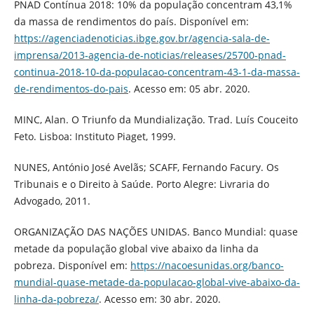
PNAD Contínua 2018: 10% da população concentram 43,1%
da massa de rendimentos do país. Disponível em:
https://agenciadenoticias.ibge.gov.br/agencia-sala-de-
imprensa/2013-agencia-de-noticias/releases/25700-pnad-
continua-2018-10-da-populacao-concentram-43-1-da-massa-
de-rendimentos-do-pais
. Acesso em: 05 abr. 2020.
MINC, Alan. O Triunfo da Mundialização. Trad. Luís Couceito
Feto. Lisboa: Instituto Piaget, 1999.
NUNES, António José Avelãs; SCAFF, Fernando Facury. Os
Tribunais e o Direito à Saúde. Porto Alegre: Livraria do
Advogado, 2011.
ORGANIZAÇÃO DAS NAÇÕES UNIDAS. Banco Mundial: quase
metade da população global vive abaixo da linha da
pobreza. Disponível em:
https://nacoesunidas.org/banco-
mundial-quase-metade-da-populacao-global-vive-abaixo-da-
linha-da-pobreza/
. Acesso em: 30 abr. 2020.