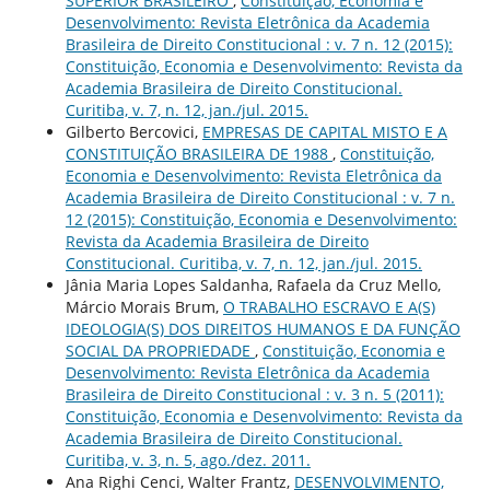
SUPERIOR BRASILEIRO
,
Constituição, Economia e
Desenvolvimento: Revista Eletrônica da Academia
Brasileira de Direito Constitucional : v. 7 n. 12 (2015):
Constituição, Economia e Desenvolvimento: Revista da
Academia Brasileira de Direito Constitucional.
Curitiba, v. 7, n. 12, jan./jul. 2015.
Gilberto Bercovici,
EMPRESAS DE CAPITAL MISTO E A
CONSTITUIÇÃO BRASILEIRA DE 1988
,
Constituição,
Economia e Desenvolvimento: Revista Eletrônica da
Academia Brasileira de Direito Constitucional : v. 7 n.
12 (2015): Constituição, Economia e Desenvolvimento:
Revista da Academia Brasileira de Direito
Constitucional. Curitiba, v. 7, n. 12, jan./jul. 2015.
Jânia Maria Lopes Saldanha, Rafaela da Cruz Mello,
Márcio Morais Brum,
O TRABALHO ESCRAVO E A(S)
IDEOLOGIA(S) DOS DIREITOS HUMANOS E DA FUNÇÃO
SOCIAL DA PROPRIEDADE
,
Constituição, Economia e
Desenvolvimento: Revista Eletrônica da Academia
Brasileira de Direito Constitucional : v. 3 n. 5 (2011):
Constituição, Economia e Desenvolvimento: Revista da
Academia Brasileira de Direito Constitucional.
Curitiba, v. 3, n. 5, ago./dez. 2011.
Ana Righi Cenci, Walter Frantz,
DESENVOLVIMENTO,