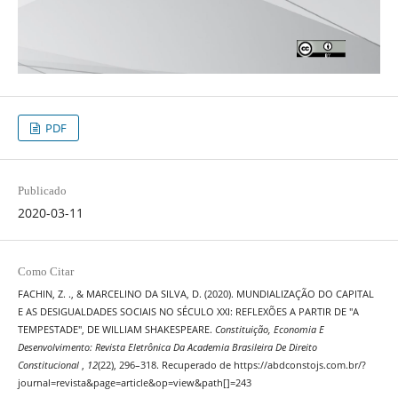
PDF
Publicado
2020-03-11
Como Citar
FACHIN, Z. ., & MARCELINO DA SILVA, D. (2020). MUNDIALIZAÇÃO DO CAPITAL
E AS DESIGUALDADES SOCIAIS NO SÉCULO XXI: REFLEXÕES A PARTIR DE "A
TEMPESTADE", DE WILLIAM SHAKESPEARE.
Constituição, Economia E
Desenvolvimento: Revista Eletrônica Da Academia Brasileira De Direito
Constitucional
,
12
(22), 296–318. Recuperado de https://abdconstojs.com.br/?
journal=revista&page=article&op=view&path[]=243