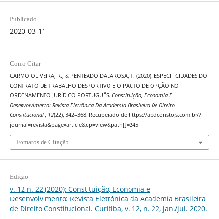
Publicado
2020-03-11
Como Citar
CARMO OLIVEIRA, R., & PENTEADO DALAROSA, T. (2020). ESPECIFICIDADES DO
CONTRATO DE TRABALHO DESPORTIVO E O PACTO DE OPÇÃO NO
ORDENAMENTO JURÍDICO PORTUGUÊS.
Constituição, Economia E
Desenvolvimento: Revista Eletrônica Da Academia Brasileira De Direito
Constitucional
,
12
(22), 342–368. Recuperado de https://abdconstojs.com.br/?
journal=revista&page=article&op=view&path[]=245
Fomatos de Citação
Edição
v. 12 n. 22 (2020): Constituição, Economia e
Desenvolvimento: Revista Eletrônica da Academia Brasileira
de Direito Constitucional. Curitiba, v. 12, n. 22, jan./jul. 2020.