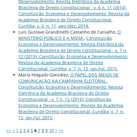
Desenvolvimento: Revista Eletrônica da Academia
Brasileira de Direito Constitucional : v. 6 n. 11 (2014):
Constituição, Economia e Desenvolvimento: Revista da
Academia Brasileira de Direito Constitucional.
Curitiba, v. 6, n. 11, ago./dez. 2014.
Luis Gustavo Grandinetti Castanho de Carvalho,
O
MINISTÉRIO PÚBLICO E A MÍDIA
,
Constituição,
Economia e Desenvolvimento: Revista Eletrônica da
Academia Brasileira de Direito Constitucional : v. 7 n.
12 (2015): Constituição, Economia e Desenvolvimento:
Revista da Academia Brasileira de Direito
Constitucional. Curitiba, v. 7, n. 12, jan./jul. 2015.
María Holgado González,
O PAPEL DOS MEIOS DE
COMUNICAÇÃO NA CAMPANHA ELEITORAL
,
Constituição, Economia e Desenvolvimento: Revista
Eletrônica da Academia Brasileira de Direito
Constitucional : v. 7 n. 12 (2015): Constituição,
Economia e Desenvolvimento: Revista da Academia
Brasileira de Direito Constitucional. Curitiba, v. 7, n.
12, jan./jul. 2015.
<<
<
1
2
3
4
5
6
7
8
9
10
>
>>