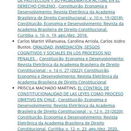
DE PROTECCIÓN Y SU PROBLEMÁTICA ACTUAL EN EL
DERECHO CHILENO
,
Constituição, Economia e
Desenvolvimento: Revista Eletrônica da Academia
Brasileira de Direito Constitucional : v. 10 n. 19 (2018):
Constituição, Economia e Desenvolvimento: Revista da
Academia Brasileira de Direito Constitucional.
Curitiba, v. 10, n. 19, ago./dez. 2018.
Carlos Martin Villanueva, Carolina Arriola, Carlos Isidro
Bustos,
ORALIDAD, INMEDIACIÓN, SESGOS
COGNITIVOS Y SOCIALES EN LOS PROCESOS NO
PENALES.
,
Constituição, Economia e Desenvolvimento:
Revista Eletrônica da Academia Brasileira de Direito
Constitucional : v. 14 n. 27 (2022): Constituição,
Economia e Desenvolvimento: Revista Eletrônica da
Academia Brasileira de Direito Constitucional
PRISCILA MACHADO MARTINS,
EL CONTROL DE
CONSTITUCIONALIDAD DE LAS LEYES COMO PROCESO
OBJETIVO EN CHILE
,
Constituição, Economia e
Desenvolvimento: Revista Eletrônica da Academia
Brasileira de Direito Constitucional : v. 12 n. 23 (2020):
Constituição, Economia e Desenvolvimento: Revista
Eletrônica da Academia Brasileira de Direito
Constitucional. Curitiba, v. 12, n. 23, ago./dez. 2020.