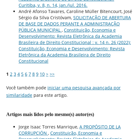
Curitiba, v. 8, n. 14, jan./jul. 2016.
André Afonso Tavares, Caroline Müller Bitencourt, José
Sérgio da Silva Cristóvam,
SOLICITAÇÃO DE ABERTURA
DE BASE DE DADOS PERANTE A ADMINISTRAÇÃO
PÚBLICA MUNICIPAL
,
Constituição, Economia e
Desenvolvimento: Revista Eletrônica da Academia
Brasileira de Direito Constitucional : v. 14 n. 26 (2022):
Constituição, Economia e Desenvolvimento: Revista
Eletrônica da Academia Brasileira de Direito
Constitucional
1
2
3
4
5
6
7
8
9
10
>
>>
Você também pode
iniciar uma pesquisa avançada por
similaridade
para este artigo.
Artigos mais lidos pelo mesmo(s) autor(es)
Jorge Isaac Torres Manrique,
A PROPÓSITO DE LA
CORRUPCIÓN
,
Constituição, Economia e