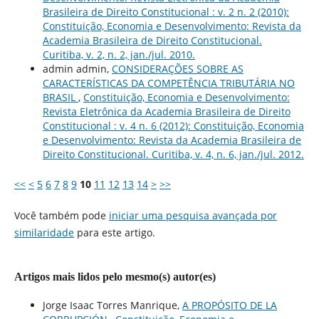
Brasileira de Direito Constitucional : v. 2 n. 2 (2010):
Constituição, Economia e Desenvolvimento: Revista da
Academia Brasileira de Direito Constitucional.
Curitiba, v. 2, n. 2, jan./jul. 2010.
admin admin,
CONSIDERAÇÕES SOBRE AS
CARACTERÍSTICAS DA COMPETÊNCIA TRIBUTÁRIA NO
BRASIL
,
Constituição, Economia e Desenvolvimento:
Revista Eletrônica da Academia Brasileira de Direito
Constitucional : v. 4 n. 6 (2012): Constituição, Economia
e Desenvolvimento: Revista da Academia Brasileira de
Direito Constitucional. Curitiba, v. 4, n. 6, jan./jul. 2012.
<<
<
5
6
7
8
9
10
11
12
13
14
>
>>
Você também pode
iniciar uma pesquisa avançada por
similaridade
para este artigo.
Artigos mais lidos pelo mesmo(s) autor(es)
Jorge Isaac Torres Manrique,
A PROPÓSITO DE LA