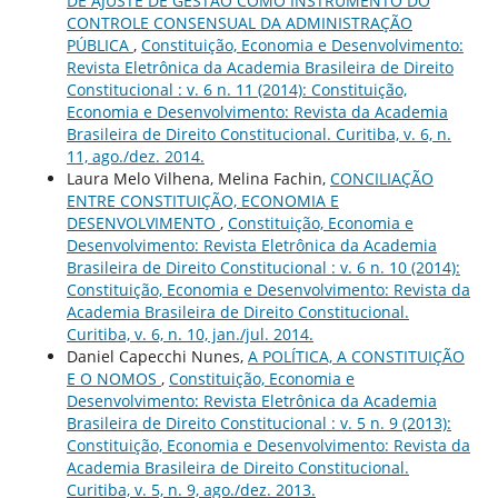
DE AJUSTE DE GESTÃO COMO INSTRUMENTO DO
CONTROLE CONSENSUAL DA ADMINISTRAÇÃO
PÚBLICA
,
Constituição, Economia e Desenvolvimento:
Revista Eletrônica da Academia Brasileira de Direito
Constitucional : v. 6 n. 11 (2014): Constituição,
Economia e Desenvolvimento: Revista da Academia
Brasileira de Direito Constitucional. Curitiba, v. 6, n.
11, ago./dez. 2014.
Laura Melo Vilhena, Melina Fachin,
CONCILIAÇÃO
ENTRE CONSTITUIÇÃO, ECONOMIA E
DESENVOLVIMENTO
,
Constituição, Economia e
Desenvolvimento: Revista Eletrônica da Academia
Brasileira de Direito Constitucional : v. 6 n. 10 (2014):
Constituição, Economia e Desenvolvimento: Revista da
Academia Brasileira de Direito Constitucional.
Curitiba, v. 6, n. 10, jan./jul. 2014.
Daniel Capecchi Nunes,
A POLÍTICA, A CONSTITUIÇÃO
E O NOMOS
,
Constituição, Economia e
Desenvolvimento: Revista Eletrônica da Academia
Brasileira de Direito Constitucional : v. 5 n. 9 (2013):
Constituição, Economia e Desenvolvimento: Revista da
Academia Brasileira de Direito Constitucional.
Curitiba, v. 5, n. 9, ago./dez. 2013.