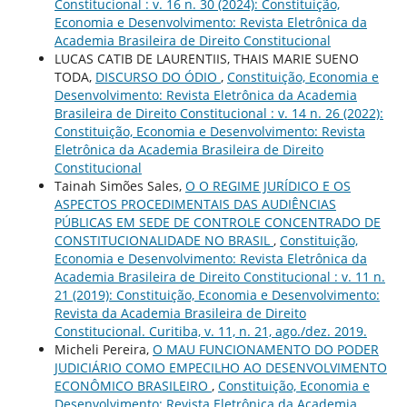
Constitucional : v. 16 n. 30 (2024): Constituição,
Economia e Desenvolvimento: Revista Eletrônica da
Academia Brasileira de Direito Constitucional
LUCAS CATIB DE LAURENTIIS, THAIS MARIE SUENO
TODA,
DISCURSO DO ÓDIO
,
Constituição, Economia e
Desenvolvimento: Revista Eletrônica da Academia
Brasileira de Direito Constitucional : v. 14 n. 26 (2022):
Constituição, Economia e Desenvolvimento: Revista
Eletrônica da Academia Brasileira de Direito
Constitucional
Tainah Simões Sales,
O O REGIME JURÍDICO E OS
ASPECTOS PROCEDIMENTAIS DAS AUDIÊNCIAS
PÚBLICAS EM SEDE DE CONTROLE CONCENTRADO DE
CONSTITUCIONALIDADE NO BRASIL
,
Constituição,
Economia e Desenvolvimento: Revista Eletrônica da
Academia Brasileira de Direito Constitucional : v. 11 n.
21 (2019): Constituição, Economia e Desenvolvimento:
Revista da Academia Brasileira de Direito
Constitucional. Curitiba, v. 11, n. 21, ago./dez. 2019.
Micheli Pereira,
O MAU FUNCIONAMENTO DO PODER
JUDICIÁRIO COMO EMPECILHO AO DESENVOLVIMENTO
ECONÔMICO BRASILEIRO
,
Constituição, Economia e
Desenvolvimento: Revista Eletrônica da Academia