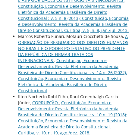
E AS PRIORIDADES CONSTITUCIONAIS VINCULANTES
,
Constituição, Economia e Desenvolvimento: Revista
Eletrônica da Academia Brasileira de Direito
Constitucional : v. 5 n. 8 (2013): Constituição, Economia
e Desenvolvimento: Revista da Academia Brasileira de
Direito Constitucional. Curitiba, v. 5, n. 8, jan./jul. 2013.
Marcos Roberto Funari, Motauri Ciocchetti de Souza,
A
OBRIGAÇÃO DE RESGUARDO DOS DIREITOS HUMANOS
NO BRASIL E O PODER POTESTATIVO DO PRESIDENTE
DA REPÚBLICA DE FIRMAR TRATADOS
INTERNACIONAIS
,
Constituição, Economia e
Desenvolvimento: Revista Eletrônica da Academia
Brasileira de Direito Constitucional : v. 14 n. 26 (2022):
Constituição, Economia e Desenvolvimento: Revista
Eletrônica da Academia Brasileira de Direito
Constitucional
Ilton Norberto Robl Filho, Raul Greenhalgh Garcia
Júnior,
CORRUPÇÃO
,
Constituição, Economia e
Desenvolvimento: Revista Eletrônica da Academia
Brasileira de Direito Constitucional : v. 10 n. 19 (2018):
Constituição, Economia e Desenvolvimento: Revista da
Academia Brasileira de Direito Constitucional.
Curitiba, v. 10, n. 19, ago./dez. 2018.