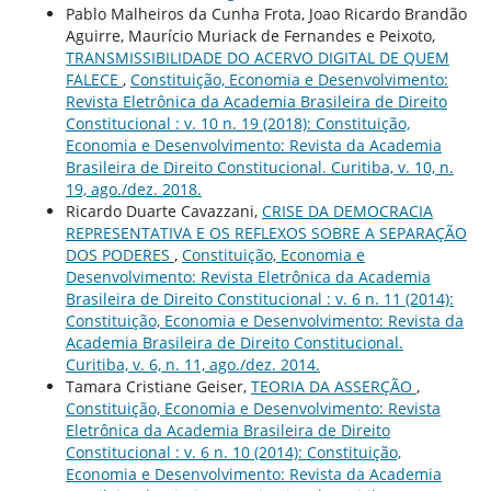
Pablo Malheiros da Cunha Frota, Joao Ricardo Brandão
Aguirre, Maurício Muriack de Fernandes e Peixoto,
TRANSMISSIBILIDADE DO ACERVO DIGITAL DE QUEM
FALECE
,
Constituição, Economia e Desenvolvimento:
Revista Eletrônica da Academia Brasileira de Direito
Constitucional : v. 10 n. 19 (2018): Constituição,
Economia e Desenvolvimento: Revista da Academia
Brasileira de Direito Constitucional. Curitiba, v. 10, n.
19, ago./dez. 2018.
Ricardo Duarte Cavazzani,
CRISE DA DEMOCRACIA
REPRESENTATIVA E OS REFLEXOS SOBRE A SEPARAÇÃO
DOS PODERES
,
Constituição, Economia e
Desenvolvimento: Revista Eletrônica da Academia
Brasileira de Direito Constitucional : v. 6 n. 11 (2014):
Constituição, Economia e Desenvolvimento: Revista da
Academia Brasileira de Direito Constitucional.
Curitiba, v. 6, n. 11, ago./dez. 2014.
Tamara Cristiane Geiser,
TEORIA DA ASSERÇÃO
,
Constituição, Economia e Desenvolvimento: Revista
Eletrônica da Academia Brasileira de Direito
Constitucional : v. 6 n. 10 (2014): Constituição,
Economia e Desenvolvimento: Revista da Academia