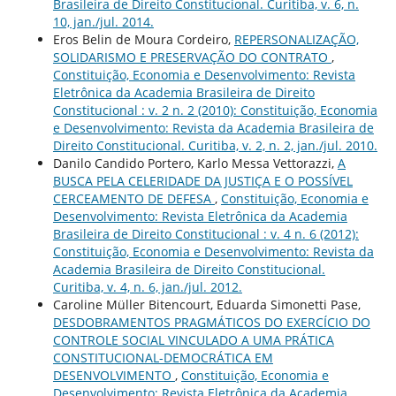
Brasileira de Direito Constitucional. Curitiba, v. 6, n.
10, jan./jul. 2014.
Eros Belin de Moura Cordeiro,
REPERSONALIZAÇÃO,
SOLIDARISMO E PRESERVAÇÃO DO CONTRATO
,
Constituição, Economia e Desenvolvimento: Revista
Eletrônica da Academia Brasileira de Direito
Constitucional : v. 2 n. 2 (2010): Constituição, Economia
e Desenvolvimento: Revista da Academia Brasileira de
Direito Constitucional. Curitiba, v. 2, n. 2, jan./jul. 2010.
Danilo Candido Portero, Karlo Messa Vettorazzi,
A
BUSCA PELA CELERIDADE DA JUSTIÇA E O POSSÍVEL
CERCEAMENTO DE DEFESA
,
Constituição, Economia e
Desenvolvimento: Revista Eletrônica da Academia
Brasileira de Direito Constitucional : v. 4 n. 6 (2012):
Constituição, Economia e Desenvolvimento: Revista da
Academia Brasileira de Direito Constitucional.
Curitiba, v. 4, n. 6, jan./jul. 2012.
Caroline Müller Bitencourt, Eduarda Simonetti Pase,
DESDOBRAMENTOS PRAGMÁTICOS DO EXERCÍCIO DO
CONTROLE SOCIAL VINCULADO A UMA PRÁTICA
CONSTITUCIONAL-DEMOCRÁTICA EM
DESENVOLVIMENTO
,
Constituição, Economia e
Desenvolvimento: Revista Eletrônica da Academia