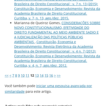
Brasileira de Direito Constitucional : v. 7 n. 13 (2015):
Constituição, Economia e Desenvolvimento: Revista da
Academia Brasileira de Direito Constitucional.
Curitiba, v. 7, n. 13, ago./dez. 2015.
Marianna de Queiroz Gomes,
CONSIDERAÇÕES SOBRE
NOVO CONSTITUCIONALISMO, EFETIVIDADE DO
DIREITO FUNDAMENTAL AO MEIO AMBIENTE SADIO E
A JUDICIALIZAÇÃO DAS POLÍTICAS PÚBLICAS
AMBIENTAIS
,
Constituição, Economia e
Desenvolvimento: Revista Eletrônica da Academia
Brasileira de Direito Constitucional : v. 4 n. 7 (2012):
Constituição, Economia e Desenvolvimento: Revista da
Academia Brasileira de Direito Constitucional.
Curitiba, v. 4, n. 7, ago./dez. 2012.
<<
<
7
8
9
10
11
12
13
14
15
16
>
>>
Você também pode
iniciar uma pesquisa avançada por
similaridade
para este artigo.