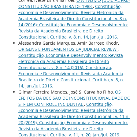
Corrêa, Ivette Esis Villarroel,
O ATIVISMO JUDICIAL PRÉ-
CONSTITUIÇÃO BRASILEIRA DE 1988
,
Constituição,
Economia e Desenvolvimento: Revista Eletrônica da
Academia Brasileira de Direito Constitucional : v. 8 n.
14 (2016): Constituição, Economia e Desenvolvimento:
Revista da Academia Brasileira de Direito
Constitucional. Curitiba, v. 8, n. 14, jan./jul. 2016.
Alessandra Garcia Marques, Amir Barroso Khodr,
ORIGENS E FUNDAMENTOS DA JUDICIAL REVIEW
,
Constituição, Economia e Desenvolvimento: Revista
Eletrônica da Academia Brasileira de Direito
Constitucional : v. 8 n. 14 (2016): Constituição,
Economia e Desenvolvimento: Revista da Academia
Brasileira de Direito Constitucional. Curitiba, v. 8, n.
14, jan./jul. 2016.
Gilmar Ferreira Mendes, José S. Carvalho Filho,
OS
EFEITOS DA DECISÃO DE INCONSTITUCIONALIDADE DO
STF EM CONTROLE INCIDENTAL
,
Constituição,
Economia e Desenvolvimento: Revista Eletrônica da
Academia Brasileira de Direito Constitucional : v. 11 n.
20 (2019): Constituição, Economia e Desenvolvimento:
Revista da Academia Brasileira de Direito
Constitucional. Curitiba, v. 11, n. 20, jan./jul. 2019.