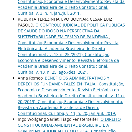
Constituição, Economia e Desenvolvimento: Revista da
Academia Brasileira de Direito Constitucional.
Curitiba, v. 3, n. 4, jan./jul. 2011.
ROBERTA TEREZINHA UVO BODNAR, CESAR LUIZ
PASOLD,
O CONTROLE JUDICIAL DE POLÍTICA PÚBLICAS
DE SAÚDE DO IDOSO NA PERSPECTIVA DA
SUSTENTABILIDADE EM TEMPO DE PANDEMIA
,
Constituição, Economia e Desenvolvimento: Revista
Eletrônica da Academia Brasileira de Direito
Constitucional : v. 13 n. 25 (2021): Constituição,
Economia e Desenvolvimento: Revista Eletrônica da
Academia Brasileira de Direito Constitucional.
Curitiba, v. 13, n. 25, ago./dez. 2021.
Anna Romeo,
BENEFICIOS ADMINISTRATIVOS Y
DERECHOS FUNDAMENTALES EN ITALIA
,
Constituição,
Economia e Desenvolvimento: Revista Eletrônica da
Academia Brasileira de Direito Constitucional : v. 11 n.
20 (2019): Constituição, Economia e Desenvolvimento:
Revista da Academia Brasileira de Direito
Constitucional. Curitiba, v. 11, n. 20, jan./jul. 2019.
Ingo Wolfgang Sarlet, Tiago Fensterseifer,
O DIREITO
CONSTITUCIONAL-AMBIENTAL BRASILEIRO E A
GOVERNANÇA JUDICIAL ECOLÓGICA
,
Constituição,