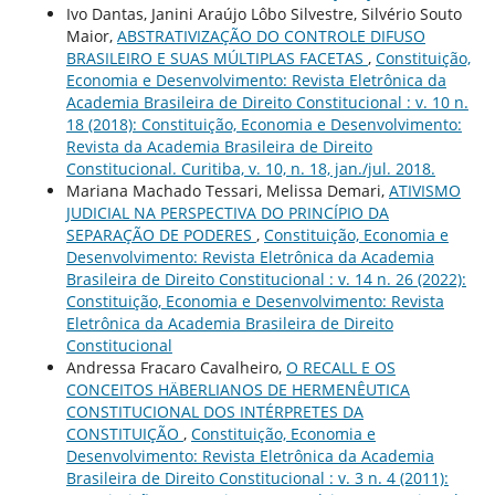
Ivo Dantas, Janini Araújo Lôbo Silvestre, Silvério Souto
Maior,
ABSTRATIVIZAÇÃO DO CONTROLE DIFUSO
BRASILEIRO E SUAS MÚLTIPLAS FACETAS
,
Constituição,
Economia e Desenvolvimento: Revista Eletrônica da
Academia Brasileira de Direito Constitucional : v. 10 n.
18 (2018): Constituição, Economia e Desenvolvimento:
Revista da Academia Brasileira de Direito
Constitucional. Curitiba, v. 10, n. 18, jan./jul. 2018.
Mariana Machado Tessari, Melissa Demari,
ATIVISMO
JUDICIAL NA PERSPECTIVA DO PRINCÍPIO DA
SEPARAÇÃO DE PODERES
,
Constituição, Economia e
Desenvolvimento: Revista Eletrônica da Academia
Brasileira de Direito Constitucional : v. 14 n. 26 (2022):
Constituição, Economia e Desenvolvimento: Revista
Eletrônica da Academia Brasileira de Direito
Constitucional
Andressa Fracaro Cavalheiro,
O RECALL E OS
CONCEITOS HÄBERLIANOS DE HERMENÊUTICA
CONSTITUCIONAL DOS INTÉRPRETES DA
CONSTITUIÇÃO
,
Constituição, Economia e
Desenvolvimento: Revista Eletrônica da Academia
Brasileira de Direito Constitucional : v. 3 n. 4 (2011):