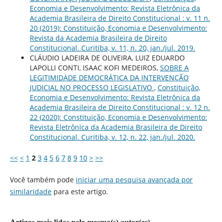
Economia e Desenvolvimento: Revista Eletrônica da
Academia Brasileira de Direito Constitucional : v. 11 n.
20 (2019): Constituição, Economia e Desenvolvimento:
Revista da Academia Brasileira de Direito
Constitucional. Curitiba, v. 11, n. 20, jan./jul. 2019.
CLÁUDIO LADEIRA DE OLIVEIRA, LUIZ EDUARDO
LAPOLLI CONTI, ISAAC KOFI MEDEIROS,
SOBRE A
LEGITIMIDADE DEMOCRÁTICA DA INTERVENÇÃO
JUDICIAL NO PROCESSO LEGISLATIVO
,
Constituição,
Economia e Desenvolvimento: Revista Eletrônica da
Academia Brasileira de Direito Constitucional : v. 12 n.
22 (2020): Constituição, Economia e Desenvolvimento:
Revista Eletrônica da Academia Brasileira de Direito
Constitucional. Curitiba, v. 12, n. 22, jan./jul. 2020.
<<
<
1
2
3
4
5
6
7
8
9
10
>
>>
Você também pode
iniciar uma pesquisa avançada por
similaridade
para este artigo.