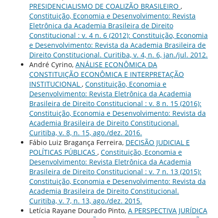
PRESIDENCIALISMO DE COALIZÃO BRASILEIRO
,
Constituição, Economia e Desenvolvimento: Revista
Eletrônica da Academia Brasileira de Direito
Constitucional : v. 4 n. 6 (2012): Constituição, Economia
e Desenvolvimento: Revista da Academia Brasileira de
Direito Constitucional. Curitiba, v. 4, n. 6, jan./jul. 2012.
André Cyrino,
ANÁLISE ECONÔMICA DA
CONSTITUIÇÃO ECONÔMICA E INTERPRETAÇÃO
INSTITUCIONAL
,
Constituição, Economia e
Desenvolvimento: Revista Eletrônica da Academia
Brasileira de Direito Constitucional : v. 8 n. 15 (2016):
Constituição, Economia e Desenvolvimento: Revista da
Academia Brasileira de Direito Constitucional.
Curitiba, v. 8, n. 15, ago./dez. 2016.
Fábio Luiz Bragança Ferreira,
DECISÃO JUDICIAL E
POLÍTICAS PÚBLICAS
,
Constituição, Economia e
Desenvolvimento: Revista Eletrônica da Academia
Brasileira de Direito Constitucional : v. 7 n. 13 (2015):
Constituição, Economia e Desenvolvimento: Revista da
Academia Brasileira de Direito Constitucional.
Curitiba, v. 7, n. 13, ago./dez. 2015.
Letícia Rayane Dourado Pinto,
A PERSPECTIVA JURÍDICA