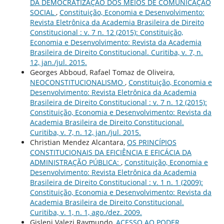
DA DEMOCRATIZAÇÃO DOS MEIOS DE COMUNICAÇÃO
SOCIAL
,
Constituição, Economia e Desenvolvimento:
Revista Eletrônica da Academia Brasileira de Direito
Constitucional : v. 7 n. 12 (2015): Constituição,
Economia e Desenvolvimento: Revista da Academia
Brasileira de Direito Constitucional. Curitiba, v. 7, n.
12, jan./jul. 2015.
Georges Abboud, Rafael Tomaz de Oliveira,
NEOCONSTITUCIONALISMO
,
Constituição, Economia e
Desenvolvimento: Revista Eletrônica da Academia
Brasileira de Direito Constitucional : v. 7 n. 12 (2015):
Constituição, Economia e Desenvolvimento: Revista da
Academia Brasileira de Direito Constitucional.
Curitiba, v. 7, n. 12, jan./jul. 2015.
Christian Mendez Alcantara,
OS PRINCÍPIOS
CONSTITUCIONAIS DA EFICIÊNCIA E EFICÁCIA DA
ADMINISTRAÇÃO PÚBLICA:
,
Constituição, Economia e
Desenvolvimento: Revista Eletrônica da Academia
Brasileira de Direito Constitucional : v. 1 n. 1 (2009):
Constituição, Economia e Desenvolvimento: Revista da
Academia Brasileira de Direito Constitucional.
Curitiba, v. 1, n. 1, ago./dez. 2009.
Gisleni Valezi Raymundo,
ACESSO AO PODER