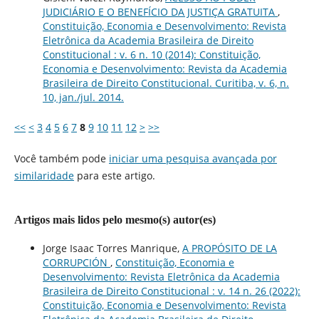
JUDICIÁRIO E O BENEFÍCIO DA JUSTIÇA GRATUITA
,
Constituição, Economia e Desenvolvimento: Revista
Eletrônica da Academia Brasileira de Direito
Constitucional : v. 6 n. 10 (2014): Constituição,
Economia e Desenvolvimento: Revista da Academia
Brasileira de Direito Constitucional. Curitiba, v. 6, n.
10, jan./jul. 2014.
<<
<
3
4
5
6
7
8
9
10
11
12
>
>>
Você também pode
iniciar uma pesquisa avançada por
similaridade
para este artigo.
Artigos mais lidos pelo mesmo(s) autor(es)
Jorge Isaac Torres Manrique,
A PROPÓSITO DE LA
CORRUPCIÓN
,
Constituição, Economia e
Desenvolvimento: Revista Eletrônica da Academia
Brasileira de Direito Constitucional : v. 14 n. 26 (2022):
Constituição, Economia e Desenvolvimento: Revista