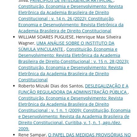
Silva,
PRINCÍPIOS DE INTELIGÊNCIA ARTIFICIAL
,
Constituição, Economia e Desenvolvimento: Revista
Eletrônica da Academia Brasileira de Direito
Constitucional : v. 14 n. 26 (2022): Constituição,
Economia e Desenvolvimento: Revista Eletrônica da
Academia Brasileira de Direito Constitucional
WILLIAM SOARES PUGLIESE, Henrique Max Silveira
Wagner,
UMA ANÁLISE SOBRE O INSTITUTO DA
SÚMULA VINCULANTE
,
Constituição, Economia e
Desenvolvimento: Revista Eletrônica da Academia
Brasileira de Direito Constitucional : v. 15 n. 28 (2023):
Constituição, Economia e Desenvolvimento: Revista
Eletrônica da Academia Brasileira de Direito
Constitucional
Roberto Mizuki Dias dos Santos,
DESLEGALIZAÇÃO E A
FUNÇÃO REGULADORA DA ADMINISTRAÇÃO PÚBLICA
,
Constituição, Economia e Desenvolvimento: Revista
Eletrônica da Academia Brasileira de Direito
Constitucional : v. 1 n. 1 (2009): Constituição, Economia
e Desenvolvimento: Revista da Academia Brasileira de
Direito Constitucional. Curitiba, v. 1, n. 1, ago./dez.
2009.
Rene Sampar,
O PAPEL DAS MEDIDAS PROVISÓRIAS NO