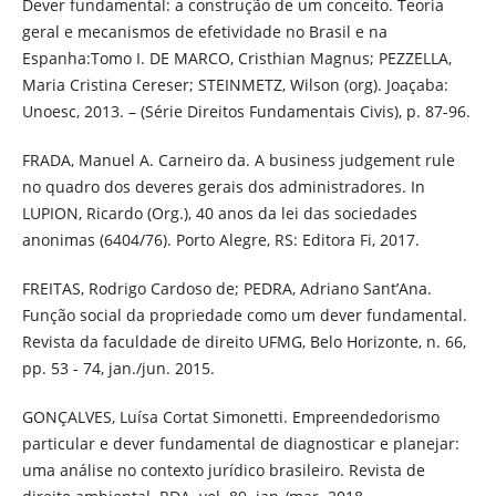
Dever fundamental: a construção de um conceito. Teoria
geral e mecanismos de efetividade no Brasil e na
Espanha:Tomo I. DE MARCO, Cristhian Magnus; PEZZELLA,
Maria Cristina Cereser; STEINMETZ, Wilson (org). Joaçaba:
Unoesc, 2013. – (Série Direitos Fundamentais Civis), p. 87-96.
FRADA, Manuel A. Carneiro da. A business judgement rule
no quadro dos deveres gerais dos administradores. In
LUPION, Ricardo (Org.), 40 anos da lei das sociedades
anonimas (6404/76). Porto Alegre, RS: Editora Fi, 2017.
FREITAS, Rodrigo Cardoso de; PEDRA, Adriano Sant’Ana.
Função social da propriedade como um dever fundamental.
Revista da faculdade de direito UFMG, Belo Horizonte, n. 66,
pp. 53 - 74, jan./jun. 2015.
GONÇALVES, Luísa Cortat Simonetti. Empreendedorismo
particular e dever fundamental de diagnosticar e planejar:
uma análise no contexto jurídico brasileiro. Revista de