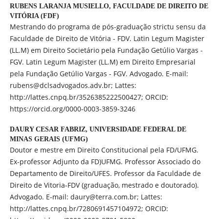
RUBENS LARANJA MUSIELLO,
FACULDADE DE DIREITO DE
VITÓRIA (FDF)
Mestrando do programa de pós-graduação strictu sensu da
Faculdade de Direito de Vitória - FDV. Latin Legum Magister
(LL.M) em Direito Societário pela Fundação Getúlio Vargas -
FGV. Latin Legum Magister (LL.M) em Direito Empresarial
pela Fundação Getúlio Vargas - FGV. Advogado. E-mail:
rubens@dclsadvogados.adv.br; Lattes:
http://lattes.cnpq.br/3526385222500427; ORCID:
https://orcid.org/0000-0003-3859-3246
DAURY CESAR FABRIZ,
UNIVERSIDADE FEDERAL DE
MINAS GERAIS (UFMG)
Doutor e mestre em Direito Constitucional pela FD/UFMG.
Ex-professor Adjunto da FD)UFMG. Professor Associado do
Departamento de Direito/UFES. Professor da Faculdade de
Direito de Vitoria-FDV (graduação, mestrado e doutorado).
Advogado. E-mail: daury@terra.com.br; Lattes:
http://lattes.cnpq.br/7280691457104972; ORCID: