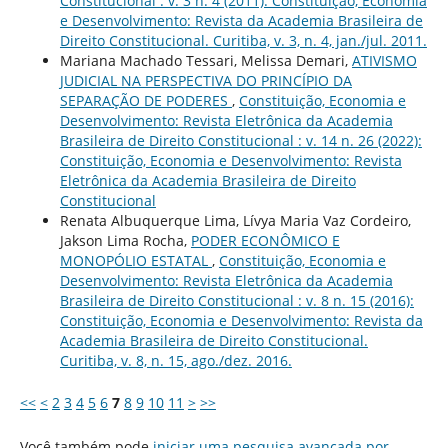
Constitucional : v. 3 n. 4 (2011): Constituição, Economia
e Desenvolvimento: Revista da Academia Brasileira de
Direito Constitucional. Curitiba, v. 3, n. 4, jan./jul. 2011.
Mariana Machado Tessari, Melissa Demari,
ATIVISMO
JUDICIAL NA PERSPECTIVA DO PRINCÍPIO DA
SEPARAÇÃO DE PODERES
,
Constituição, Economia e
Desenvolvimento: Revista Eletrônica da Academia
Brasileira de Direito Constitucional : v. 14 n. 26 (2022):
Constituição, Economia e Desenvolvimento: Revista
Eletrônica da Academia Brasileira de Direito
Constitucional
Renata Albuquerque Lima, Lívya Maria Vaz Cordeiro,
Jakson Lima Rocha,
PODER ECONÔMICO E
MONOPÓLIO ESTATAL
,
Constituição, Economia e
Desenvolvimento: Revista Eletrônica da Academia
Brasileira de Direito Constitucional : v. 8 n. 15 (2016):
Constituição, Economia e Desenvolvimento: Revista da
Academia Brasileira de Direito Constitucional.
Curitiba, v. 8, n. 15, ago./dez. 2016.
<<
<
2
3
4
5
6
7
8
9
10
11
>
>>
Você também pode
iniciar uma pesquisa avançada por