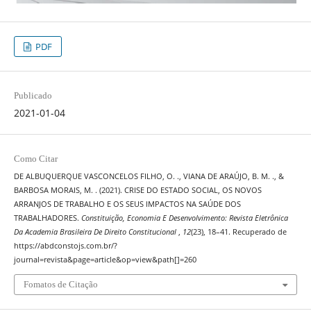
PDF
Publicado
2021-01-04
Como Citar
DE ALBUQUERQUE VASCONCELOS FILHO, O. ., VIANA DE ARAÚJO, B. M. ., &
BARBOSA MORAIS, M. . (2021). CRISE DO ESTADO SOCIAL, OS NOVOS
ARRANJOS DE TRABALHO E OS SEUS IMPACTOS NA SAÚDE DOS
TRABALHADORES.
Constituição, Economia E Desenvolvimento: Revista Eletrônica
Da Academia Brasileira De Direito Constitucional
,
12
(23), 18–41. Recuperado de
https://abdconstojs.com.br/?
journal=revista&page=article&op=view&path[]=260
Fomatos de Citação