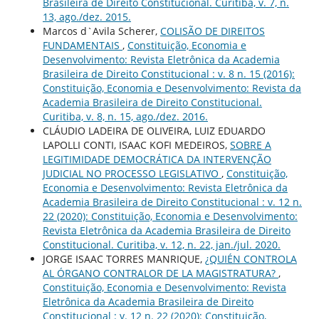
Brasileira de Direito Constitucional. Curitiba, v. 7, n.
13, ago./dez. 2015.
Marcos d`Avila Scherer,
COLISÃO DE DIREITOS
FUNDAMENTAIS
,
Constituição, Economia e
Desenvolvimento: Revista Eletrônica da Academia
Brasileira de Direito Constitucional : v. 8 n. 15 (2016):
Constituição, Economia e Desenvolvimento: Revista da
Academia Brasileira de Direito Constitucional.
Curitiba, v. 8, n. 15, ago./dez. 2016.
CLÁUDIO LADEIRA DE OLIVEIRA, LUIZ EDUARDO
LAPOLLI CONTI, ISAAC KOFI MEDEIROS,
SOBRE A
LEGITIMIDADE DEMOCRÁTICA DA INTERVENÇÃO
JUDICIAL NO PROCESSO LEGISLATIVO
,
Constituição,
Economia e Desenvolvimento: Revista Eletrônica da
Academia Brasileira de Direito Constitucional : v. 12 n.
22 (2020): Constituição, Economia e Desenvolvimento:
Revista Eletrônica da Academia Brasileira de Direito
Constitucional. Curitiba, v. 12, n. 22, jan./jul. 2020.
JORGE ISAAC TORRES MANRIQUE,
¿QUIÉN CONTROLA
AL ÓRGANO CONTRALOR DE LA MAGISTRATURA?
,
Constituição, Economia e Desenvolvimento: Revista
Eletrônica da Academia Brasileira de Direito
Constitucional : v. 12 n. 22 (2020): Constituição,