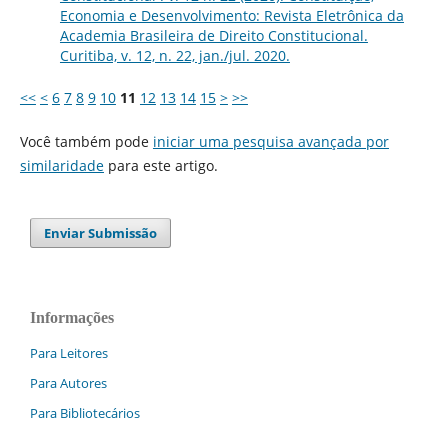
Economia e Desenvolvimento: Revista Eletrônica da
Academia Brasileira de Direito Constitucional.
Curitiba, v. 12, n. 22, jan./jul. 2020.
<<
<
6
7
8
9
10
11
12
13
14
15
>
>>
Você também pode
iniciar uma pesquisa avançada por
similaridade
para este artigo.
Enviar Submissão
Informações
Para Leitores
Para Autores
Para Bibliotecários