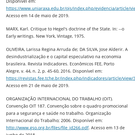
Disponível em:
https://www.uniaraxa.edu.br/ojs/index.php/evidencia/article/vi
Acesso em 14 de maio de 2019.
MARX, Karl. Critique to Hegel's doctrine of the State. In: --o
Early writings. New York, Vintage, 1975.
OLIVEIRA, Larissa Regina Arruda de; DA SILVA, Jose Alderir. A
desindustrialização e o capital especulativo na economia
brasileira. Revista Indicadores. Econômicos FEE, Porto
Alegre, v. 44, n. 2, p. 45-60, 2016. Disponível em:
https://revistas.fee.tche.br/index.php/indicadores/article/view/
Acesso em 21 de maio de 2019.
ORGANIZAÇÃO INTERNACIONAL DO TRABALHO (OIT).
Convenção OIT 187. Convenção sobre o quadro promocional
para a segurança e saúde no trabalho. Organização
Internacional do Trabalho; 2006. Disponível em:
http://www.gso.org.br/files/file_id266.pdf
. Acesso em 13 de
junho de 2018