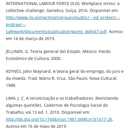
INTERNATIONAL LABOUR FORCE (ILO). Workplace stress: a
collective challenge. Genebra, Suíça, 2016. Disponível em:
http://www.ilo.org/wcmsp5/groups/public/---ed_protect/---
protrav/---
safework/documents/publication/wcms_466547.pdf
. Acesso
em 14 de março de 2019.
JELLINEK, G. Teoría general del Estado. México: Fondo
Económico de Cultura, 2000.
KEYNES, John Maynard. A teoria geral do emprego, do juro e
da moeda. Trad. Mário R. Cruz. São Paulo: Nova Cultural,
1988.
LIMA, J. C. A terceirização e os trabalhadores: Revisitando
algumas questões. Cadernos de Psicologia Social do
Trabalho, vol.13 ed. 1, 2010. Disponível em:
http://dx.doi.org/10.11606/issn.1981-0490.v13i1p17-26
.
Acesso em 16 de maio de 2019.