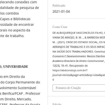
belecendo conexões com
Publicado
odalidade de pesquisa de
2021-01-04
ulos contidos
Capes e Bibliotecas
cessidade de encontrar
Como Citar
orais no aspecto da
DE ALBUQUERQUE VASCONCELOS FILHO, O.
te de trabalho.
VIANA DE ARAÚJO, B. M. ., & BARBOSA MOR
M. . (2021). CRISE DO ESTADO SOCIAL, OS
ARRANJOS DE TRABALHO E OS SEUS IMPA
NA SAÚDE DOS TRABALHADORES.
Constitui
Economia E Desenvolvimento: Revista Eletrôni
Academia Brasileira De Direito Constitucional
12
(23), 18–41. Recuperado de
O,
UNIVERSIDADE
https://abdconstojs.com.br/?
journal=revista&page=article&op=view&pat
o em Direito da
0
r do Corpo Permanente do
volvimento Sustentável
Fomatos de Citação
 Benfica/FCAP . Professor
m Direito, Mercado,
ERS. Professor da Escola
Edição