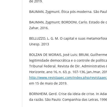
de 2019.
BAUMAN, Zygmunt. Ética pós-moderna. São Paulo
BAUMAN, Zygmunt; BORDONI, Carlo. Estado de cri
Zahar, 2016.
BELLUZZO, L. G. M. O capital e suas metamorfose
Unesp. 2013
BOLZAN DE MORAIS, José Luis; BRUM, Guilherme V
legitimidade democrática e o controle de políti
Tribunal Federal. Revista de Dir. Administrativo 
Horizonte, ano 16, n. 63, p. 107-136, jan./mar, 2
http://www.revistaaec.com/index.php/revistaaec/
em 15 de maio de 2019.
BORNHEIM, Gerd. Crise da ideia de crise. In Adau
da razão. São Paulo: Companhia das Letras, 1996