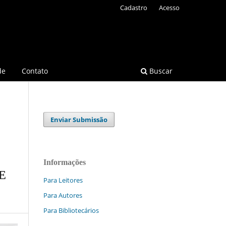
Cadastro
Acesso
de
Contato
Buscar
Enviar Submissão
Informações
E
Para Leitores
Para Autores
Para Bibliotecários