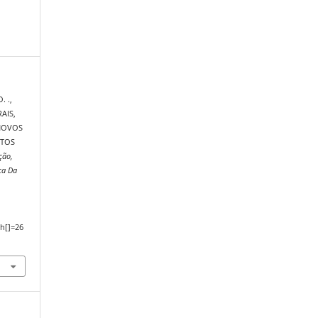
 .,
AIS,
 NOVOS
CTOS
ção,
ca Da
,
h[]=26