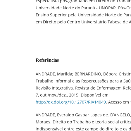
Especialista pós-graduado em Direito do Trabalh
Universidade Norte do Paraná - UNOPAR. Pós-
Ensino Superior pela Universidade Norte do Pa
em Direito pelo Centro Universitário Tabosa de
Referências
ANDRADE, Marilda; BERNARDINO, Débora Cristin
Trabalho Informal e as Repercussões para a Sa
Revisão Integrativa. Revista de Enfermagem Refe
7, out./nov./dez., 2015. Disponível em:
http://dx.doi.org/10.12707/RIV14049
. Acesso em 
ANDRADE, Everaldo Gaspar Lopes de. D’ANGELO,
Moraes. Direito do Trabalho e teoria social críti
indispensável entre este campo do direito e os 