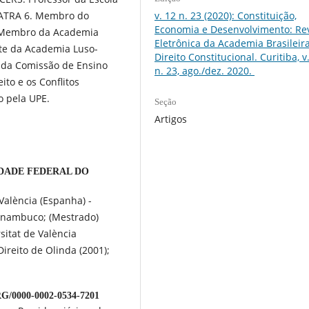
MATRA 6. Membro do
v. 12 n. 23 (2020): Constituição,
Economia e Desenvolvimento: Rev
ho. Membro da Academia
Eletrônica da Academia Brasileir
te da Academia Luso-
Direito Constitucional. Curitiba, v.
o da Comissão de Ensino
n. 23, ago./dez. 2020.
ito e os Conflitos
o pela UPE.
Seção
Artigos
DADE FEDERAL DO
València (Espanha) -
ernambuco; (Mestrado)
itat de València
ireito de Olinda (2001);
/0000-0002-0534-7201