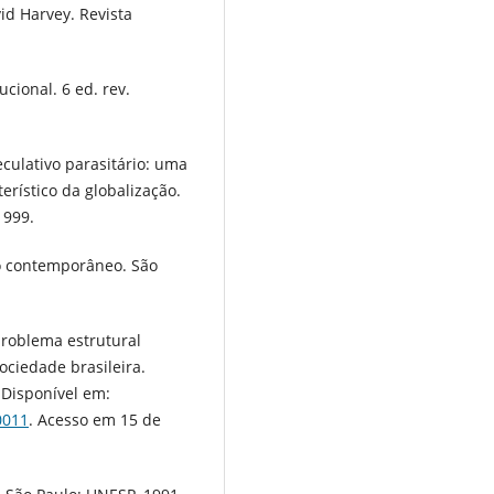
id Harvey. Revista
cional. 6 ed. rev.
culativo parasitário: uma
terístico da globalização.
1999.
mo contemporâneo. São
problema estrutural
ciedade brasileira.
 Disponível em:
0011
. Acesso em 15 de