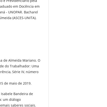
o e Previdenciário pela
Graduado em Docência em
raná - UNOPAR. Bacharel
 Almeida (ASCES-UNITA).
a de Almeida Mariano. O
úde do Trabalhador: Uma
rência, Série IV, número
15 de maio de 2019.
 Isabele Bandeira de
ca: um diálogo
demais saberes sociais.