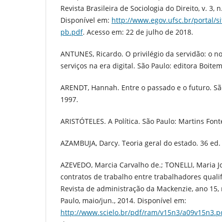
Revista Brasileira de Sociologia do Direito, v. 3, n.
Disponível em:
http://www.egov.ufsc.br/portal/si
pb.pdf
. Acesso em: 22 de julho de 2018.
ANTUNES, Ricardo. O privilégio da servidão: o n
serviços na era digital. São Paulo: editora Boite
ARENDT, Hannah. Entre o passado e o futuro. São
1997.
ARISTÓTELES. A Política. São Paulo: Martins Font
AZAMBUJA, Darcy. Teoria geral do estado. 36 ed. 
AZEVEDO, Marcia Carvalho de.; TONELLI, Maria Jo
contratos de trabalho entre trabalhadores qualif
Revista de administração da Mackenzie, ano 15, n
Paulo, maio/jun., 2014. Disponível em:
http://www.scielo.br/pdf/ram/v15n3/a09v15n3.p