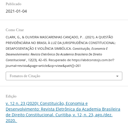
Publicado
2021-01-04
Como Citar
CLARK, G., & OLIVEIRA MASCARENHAS CANÇADO, P. . (2021). A QUESTÃO
PREVIDÊNCIÁRIA NO BRASIL À LUZ DA JURISPRUDÊNCIA CONSTITUCIONAL:
DESAPOSENTAÇÃO E VIOLÊNCIA SIMBÓLICA.
Constituição, Economia E
Desenvolvimento: Revista Eletrônica Da Academia Brasileira De Direito
Constitucional
,
12
(23), 42–65. Recuperado de https://abdconstojs.com.br/?
journal=revista&page=article&op=view&path[]=261
Fomatos de Citação
Edição
v. 12 n. 23 (2020): Constituição, Economia e
Desenvolvimento: Revista Eletrônica da Academia Brasileira
de Direito Constitucional. Curitiba, v. 12, n. 23, ago./dez.
2020.