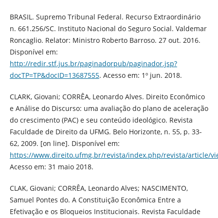
BRASIL. Supremo Tribunal Federal. Recurso Extraordinário
n. 661.256/SC. Instituto Nacional do Seguro Social. Valdemar
Roncaglio. Relator: Ministro Roberto Barroso. 27 out. 2016.
Disponível em:
http://redir.stf.jus.br/paginadorpub/paginador.jsp?
docTP=TP&docID=13687555
. Acesso em: 1º jun. 2018.
CLARK, Giovani; CORRÊA, Leonardo Alves. Direito Econômico
e Análise do Discurso: uma avaliação do plano de aceleração
do crescimento (PAC) e seu conteúdo ideológico. Revista
Faculdade de Direito da UFMG. Belo Horizonte, n. 55, p. 33-
62, 2009. [on line]. Disponível em:
https://www.direito.ufmg.br/revista/index.php/revista/article/v
Acesso em: 31 maio 2018.
CLAK, Giovani; CORRÊA, Leonardo Alves; NASCIMENTO,
Samuel Pontes do. A Constituição Econômica Entre a
Efetivação e os Bloqueios Institucionais. Revista Faculdade