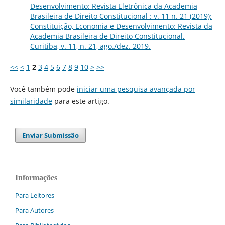
Desenvolvimento: Revista Eletrônica da Academia
Brasileira de Direito Constitucional : v. 11 n. 21 (2019):
Constituição, Economia e Desenvolvimento: Revista da
Academia Brasileira de Direito Constitucional.
Curitiba, v. 11, n. 21, ago./dez. 2019.
<<
<
1
2
3
4
5
6
7
8
9
10
>
>>
Você também pode
iniciar uma pesquisa avançada por
similaridade
para este artigo.
Enviar Submissão
Informações
Para Leitores
Para Autores