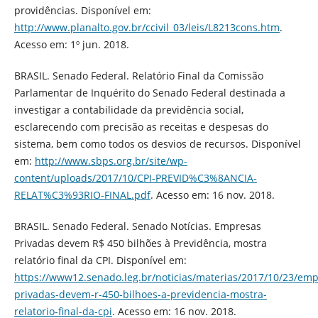
providências. Disponível em:
http://www.planalto.gov.br/ccivil_03/leis/L8213cons.htm
.
Acesso em: 1º jun. 2018.
BRASIL. Senado Federal. Relatório Final da Comissão
Parlamentar de Inquérito do Senado Federal destinada a
investigar a contabilidade da previdência social,
esclarecendo com precisão as receitas e despesas do
sistema, bem como todos os desvios de recursos. Disponível
em:
http://www.sbps.org.br/site/wp-
content/uploads/2017/10/CPI-PREVID%C3%8ANCIA-
RELAT%C3%93RIO-FINAL.pdf
. Acesso em: 16 nov. 2018.
BRASIL. Senado Federal. Senado Notícias. Empresas
Privadas devem R$ 450 bilhões à Previdência, mostra
relatório final da CPI. Disponível em:
https://www12.senado.leg.br/noticias/materias/2017/10/23/emp
privadas-devem-r-450-bilhoes-a-previdencia-mostra-
relatorio-final-da-cpi
. Acesso em: 16 nov. 2018.