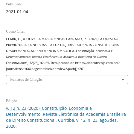
Publicado
2021-01-04
Como Citar
CLARK, G., & OLIVEIRA MASCARENHAS CANÇADO, P. . (2021). A QUESTÃO
PREVIDÊNCIÁRIA NO BRASIL À LUZ DA JURISPRUDÊNCIA CONSTITUCIONAL:
DESAPOSENTAÇÃO E VIOLÊNCIA SIMBÓLICA.
Constituição, Economia E
Desenvolvimento: Revista Eletrônica Da Academia Brasileira De Direito
Constitucional
,
12
(23), 42–65. Recuperado de https://abdconstojs.com.br/?
journal=revista&page=article&op=view&path[]=261
Fomatos de Citação
Edição
v. 12 n. 23 (2020): Constituição, Economia e
Desenvolvimento: Revista Eletrônica da Academia Brasileira
de Direito Constitucional. Curitiba, v. 12, n. 23, ago./dez.
2020.