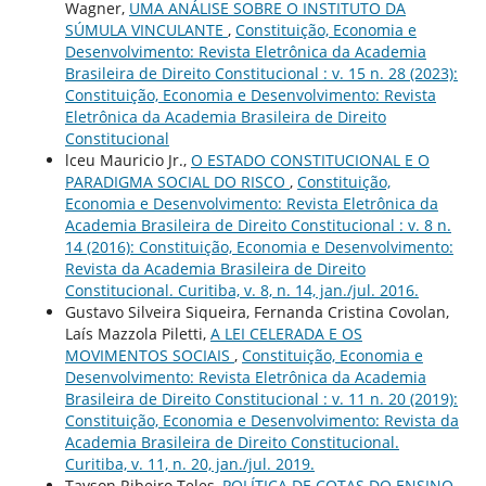
Wagner,
UMA ANÁLISE SOBRE O INSTITUTO DA
SÚMULA VINCULANTE
,
Constituição, Economia e
Desenvolvimento: Revista Eletrônica da Academia
Brasileira de Direito Constitucional : v. 15 n. 28 (2023):
Constituição, Economia e Desenvolvimento: Revista
Eletrônica da Academia Brasileira de Direito
Constitucional
lceu Mauricio Jr.,
O ESTADO CONSTITUCIONAL E O
PARADIGMA SOCIAL DO RISCO
,
Constituição,
Economia e Desenvolvimento: Revista Eletrônica da
Academia Brasileira de Direito Constitucional : v. 8 n.
14 (2016): Constituição, Economia e Desenvolvimento:
Revista da Academia Brasileira de Direito
Constitucional. Curitiba, v. 8, n. 14, jan./jul. 2016.
Gustavo Silveira Siqueira, Fernanda Cristina Covolan,
Laís Mazzola Piletti,
A LEI CELERADA E OS
MOVIMENTOS SOCIAIS
,
Constituição, Economia e
Desenvolvimento: Revista Eletrônica da Academia
Brasileira de Direito Constitucional : v. 11 n. 20 (2019):
Constituição, Economia e Desenvolvimento: Revista da
Academia Brasileira de Direito Constitucional.
Curitiba, v. 11, n. 20, jan./jul. 2019.
Tayson Ribeiro Teles,
POLÍTICA DE COTAS DO ENSINO