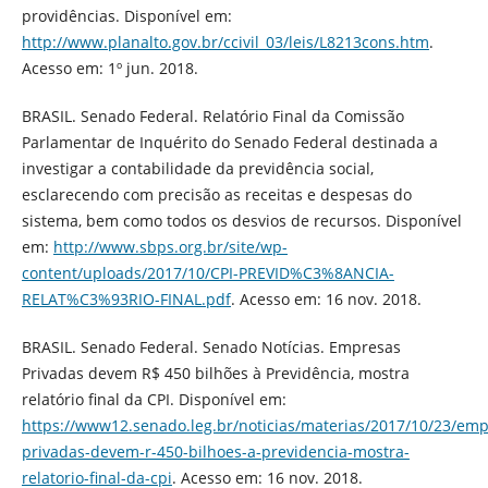
providências. Disponível em:
http://www.planalto.gov.br/ccivil_03/leis/L8213cons.htm
.
Acesso em: 1º jun. 2018.
BRASIL. Senado Federal. Relatório Final da Comissão
Parlamentar de Inquérito do Senado Federal destinada a
investigar a contabilidade da previdência social,
esclarecendo com precisão as receitas e despesas do
sistema, bem como todos os desvios de recursos. Disponível
em:
http://www.sbps.org.br/site/wp-
content/uploads/2017/10/CPI-PREVID%C3%8ANCIA-
RELAT%C3%93RIO-FINAL.pdf
. Acesso em: 16 nov. 2018.
BRASIL. Senado Federal. Senado Notícias. Empresas
Privadas devem R$ 450 bilhões à Previdência, mostra
relatório final da CPI. Disponível em:
https://www12.senado.leg.br/noticias/materias/2017/10/23/emp
privadas-devem-r-450-bilhoes-a-previdencia-mostra-
relatorio-final-da-cpi
. Acesso em: 16 nov. 2018.