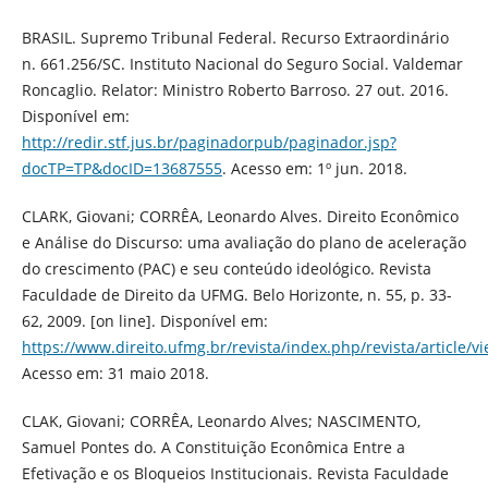
BRASIL. Supremo Tribunal Federal. Recurso Extraordinário
n. 661.256/SC. Instituto Nacional do Seguro Social. Valdemar
Roncaglio. Relator: Ministro Roberto Barroso. 27 out. 2016.
Disponível em:
http://redir.stf.jus.br/paginadorpub/paginador.jsp?
docTP=TP&docID=13687555
. Acesso em: 1º jun. 2018.
CLARK, Giovani; CORRÊA, Leonardo Alves. Direito Econômico
e Análise do Discurso: uma avaliação do plano de aceleração
do crescimento (PAC) e seu conteúdo ideológico. Revista
Faculdade de Direito da UFMG. Belo Horizonte, n. 55, p. 33-
62, 2009. [on line]. Disponível em:
https://www.direito.ufmg.br/revista/index.php/revista/article/v
Acesso em: 31 maio 2018.
CLAK, Giovani; CORRÊA, Leonardo Alves; NASCIMENTO,
Samuel Pontes do. A Constituição Econômica Entre a
Efetivação e os Bloqueios Institucionais. Revista Faculdade