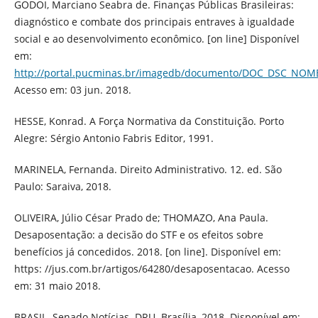
GODOI, Marciano Seabra de. Finanças Públicas Brasileiras:
diagnóstico e combate dos principais entraves à igualdade
social e ao desenvolvimento econômico. [on line] Disponível
em:
http://portal.pucminas.br/imagedb/documento/DOC_DSC_NOM
Acesso em: 03 jun. 2018.
HESSE, Konrad. A Força Normativa da Constituição. Porto
Alegre: Sérgio Antonio Fabris Editor, 1991.
MARINELA, Fernanda. Direito Administrativo. 12. ed. São
Paulo: Saraiva, 2018.
OLIVEIRA, Júlio César Prado de; THOMAZO, Ana Paula.
Desaposentação: a decisão do STF e os efeitos sobre
benefícios já concedidos. 2018. [on line]. Disponível em:
https: //jus.com.br/artigos/64280/desaposentacao. Acesso
em: 31 maio 2018.
BRASIL. Senado Notícias. DRU. Brasília, 2018. Disponível em: