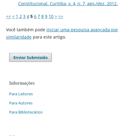
Constitucional. Curitiba, v. 4, n. 7, ago./dez. 2012.
<<
<
1
2
3
4
5
6
7
8
9
10
>
>>
Você também pode
iniciar uma pesquisa avançada por
similaridade
para este artigo.
Enviar Submissão
Informações
Para Leitores
Para Autores
Para Bibliotecários