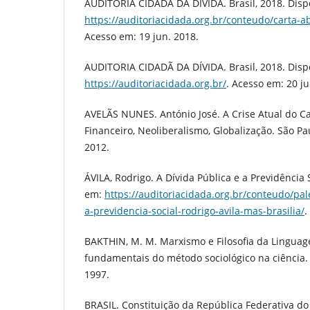
AUDITORIA CIDADÃ DA DÍVIDA. Brasil, 2018. Disp
https://auditoriacidada.org.br/conteudo/carta-a
Acesso em: 19 jun. 2018.
AUDITORIA CIDADÃ DA DÍVIDA. Brasil, 2018. Disp
https://auditoriacidada.org.br/
. Acesso em: 20 ju
AVELÃS NUNES. António José. A Crise Atual do Ca
Financeiro, Neoliberalismo, Globalização. São Pa
2012.
ÁVILA, Rodrigo. A Dívida Pública e a Previdência 
em:
https://auditoriacidada.org.br/conteudo/pal
a-previdencia-social-rodrigo-avila-mas-brasilia/
.
BAKTHIN, M. M. Marxismo e Filosofia da Lingua
fundamentais do método sociológico na ciência. 8
1997.
BRASIL. Constituição da República Federativa do 