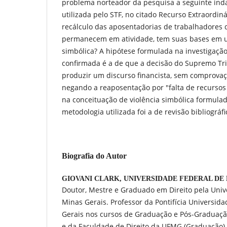
problema norteador da pesquisa a seguinte in
utilizada pelo STF, no citado Recurso Extraordiná
recálculo das aposentadorias de trabalhadores
permanecem em atividade, tem suas bases em u
simbólica? A hipótese formulada na investigação 
confirmada é a de que a decisão do Supremo Tri
produzir um discurso financista, sem comprovaçã
negando a reaposentação por "falta de recursos
na conceituação de violência simbólica formulad
metodologia utilizada foi a de revisão bibliográfi
Biografia do Autor
GIOVANI CLARK,
UNIVERSIDADE FEDERAL DE 
Doutor, Mestre e Graduado em Direito pela Univ
Minas Gerais. Professor da Pontifícia Universid
Gerais nos cursos de Graduação e Pós-Graduaçã
e da Faculdade de Direito da UFMG (Graduação).