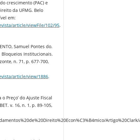
 do crescimento (PAC) e
ireito da UFMG. Belo
ível em:
vista/article/viewFile/102/95
.
MENTO, Samuel Pontes do.
 Bloqueios Institucionais.
onte, n. 71, p. 677-700,
vista/article/view/1886
.
 o Preço’ do Ajuste Fiscal
T. v. 16, n. 1, p. 89-105,
o/Fundamentos%20de%20Direito%20Econ%C3%B4mico/Artigo%20Cl