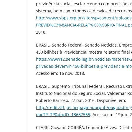
previdência social, esclarecendo com precisão a
sistema, bem como todos os desvios de recursos
http://www.sbps.org.br/site/wp-content/uploads
PREVID%C3%8ANCIA-RELAT%C3%93RIO-FINAL.p
2018.
BRASIL. Senado Federal. Senado Notícias. Empr
450 bilhões à Previdência, mostra relatório final
https://www12.senado.leg.br/noticias/materias
privadas-devem-r-450-bilhoes-a-previdencia-most
Acesso em: 16 nov. 2018.
BRASIL. Supremo Tribunal Federal. Recurso Extra
Instituto Nacional do Seguro Social. Valdemar Ro
Roberto Barroso. 27 out. 2016. Disponível em:
http://redir.stf.jus.br/paginadorpub/paginador.j
docTP=TP&docID=13687555
. Acesso em: 1º jun. 
CLARK, Giovani; CORRÊA, Leonardo Alves. Direit