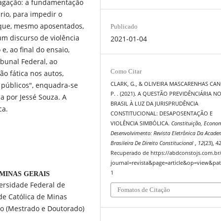
dagação: a fundamentação
rio, para impedir o
 que, mesmo aposentados,
Publicado
m discurso de violência
2021-01-04
e, ao final do ensaio,
bunal Federal, ao
Como Citar
o fática nos autos,
 públicos", enquadra-se
CLARK, G., & OLIVEIRA MASCARENHAS CA
P. . (2021). A QUESTÃO PREVIDÊNCIÁRIA N
a por Jessé Souza. A
BRASIL À LUZ DA JURISPRUDÊNCIA
ca.
CONSTITUCIONAL: DESAPOSENTAÇÃO E
VIOLÊNCIA SIMBÓLICA.
Constituição, Econo
Desenvolvimento: Revista Eletrônica Da Acade
Brasileira De Direito Constitucional
,
12
(23), 4
Recuperado de https://abdconstojs.com.br
journal=revista&page=article&op=view&pat
1
MINAS GERAIS
ersidade Federal de
Fomatos de Citação
ade Católica de Minas
o (Mestrado e Doutorado)