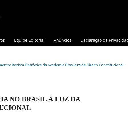
vos
Equipe Editorial
Anúncios
Declaração de Privacida
mento: Revista Eletrônica da Academia Brasileira de Direito Constitucional.
A NO BRASIL À LUZ DA
TUCIONAL