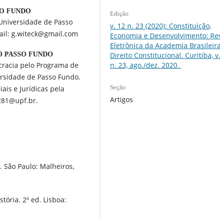
SO FUNDO
Edição
 Universidade de Passo
v. 12 n. 23 (2020): Constituição,
mail: g.witeck@gmail.com
Economia e Desenvolvimento: Rev
Eletrônica da Academia Brasileir
O PASSO FUNDO
Direito Constitucional. Curitiba, v.
cracia pelo Programa de
n. 23, ago./dez. 2020.
ersidade de Passo Fundo.
Seção
is e Jurídicas pela
Artigos
281@upf.br.
. São Paulo: Malheiros,
tória. 2º ed. Lisboa: