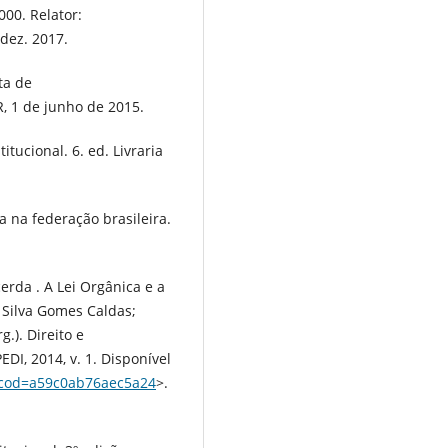
000. Relator:
 dez. 2017.
ta de
R, 1 de junho de 2015.
tucional. 6. ed. Livraria
 na federação brasileira.
rda . A Lei Orgânica e a
 Silva Gomes Caldas;
g.). Direito e
DI, 2014, v. 1. Disponível
/?cod=a59c0ab76aec5a24
>.