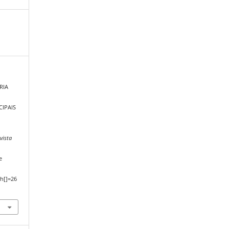
ARIA
CIPAIS
vista
e
h[]=26