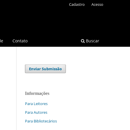
Cadastro
Acesso
de
Contato
Buscar
Enviar Submissão
Informações
Para Leitores
Para Autores
Para Bibliotecários