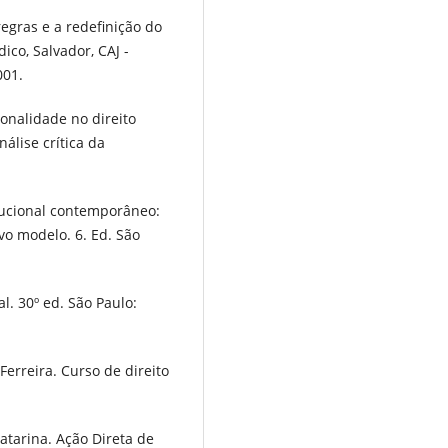
regras e a redefinição do
ico, Salvador, CAJ -
001.
onalidade no direito
nálise crítica da
tucional contemporâneo:
vo modelo. 6. Ed. São
l. 30º ed. São Paulo:
rreira. Curso de direito
atarina. Ação Direta de