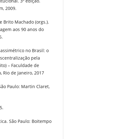
tucional. 3º edição.
m, 2009.
Brito Machado (orgs.).
nagem aos 90 anos do
6.
assimétrico no Brasil: o
scentralização pela
ito) – Faculdade de
, Rio de Janeiro, 2017
ão Paulo: Martin Claret,
5.
ica. São Paulo: Boitempo