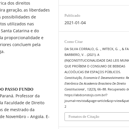
ica dos direitos
ra geração, as liberdades
Publicado
s possibilidades de
2021-01-04
tos utilizados nas
 Santa Catarina e do
da proporcionalidade e
Como Citar
riores concluem pela
DA SILVA CORRALO, G. ., WITECK, G. ., & F
ga.
BARBIERO, V. . (2021). A
(IN)CONSTITUCIONALIDADE DAS LEIS MUNI
QUE PROÍBEM O CONSUMO DE BEBIDAS
ALCOÓLICAS EM ESPAÇOS PÚBLICOS.
Constituição, Economia E Desenvolvimento: Re
Eletrônica Da Academia Brasileira De Direito
DO PASSO FUNDO
Constitucional
,
12
(23), 66–88. Recuperado d
Paraná. Professor da
https://abdconstojs.com.br/?
journal=revista&page=article&op=view&pat
a Faculdade de Direito
2
as de mestrado da
 de Novembro – Angola. E-
Fomatos de Citação