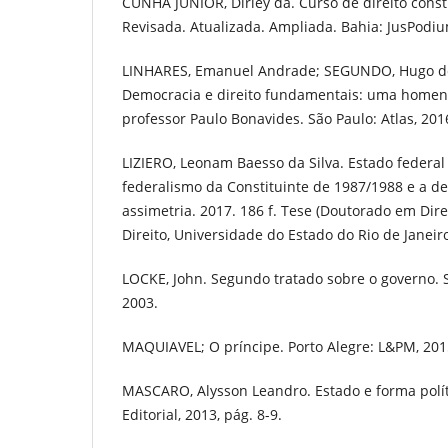
CUNHA JUNIOR, Dirley da. Curso de direito consti
Revisada. Atualizada. Ampliada. Bahia: JusPodiu
LINHARES, Emanuel Andrade; SEGUNDO, Hugo de 
Democracia e direito fundamentais: uma home
professor Paulo Bonavides. São Paulo: Atlas, 201
LIZIERO, Leonam Baesso da Silva. Estado federal 
federalismo da Constituinte de 1987/1988 e a de
assimetria. 2017. 186 f. Tese (Doutorado em Dire
Direito, Universidade do Estado do Rio de Janeiro
LOCKE, John. Segundo tratado sobre o governo. S
2003.
MAQUIAVEL; O príncipe. Porto Alegre: L&PM, 201
MASCARO, Alysson Leandro. Estado e forma polít
Editorial, 2013, pág. 8-9.